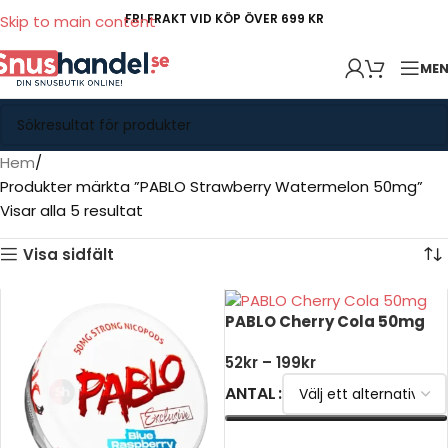
FRI FRAKT VID KÖP ÖVER 699 KR
Skip to main content
ME
Hem
Produkter märkta ”PABLO Strawberry Watermelon 50mg”
Visar alla 5 resultat
Visa sidfält
PABLO Cherry Cola 50mg
52
kr
–
199
kr
ANTAL
VÄLJ ALTERNATIV