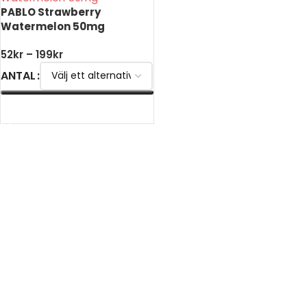
PABLO Strawberry
Watermelon 50mg
52
kr
–
199
kr
ANTAL
VÄLJ ALTERNATIV