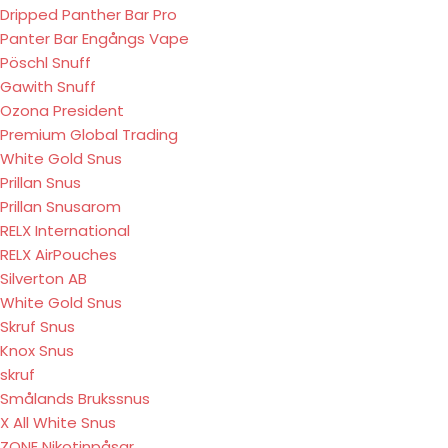
Dripped Panther Bar Pro
Panter Bar Engångs Vape
Pöschl Snuff
Gawith Snuff
Ozona President
Premium Global Trading
White Gold Snus
Prillan Snus
Prillan Snusarom
RELX International
RELX AirPouches
Silverton AB
White Gold Snus
Skruf Snus
Knox Snus
skruf
Smålands Brukssnus
X All White Snus
ZONE Nikotinpåsar