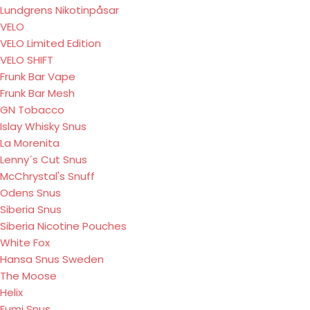
Lundgrens Nikotinpåsar
VELO
VELO Limited Edition
VELO SHIFT
Frunk Bar Vape
Frunk Bar Mesh
GN Tobacco
Islay Whisky Snus
La Morenita
Lenny´s Cut Snus
McChrystal's Snuff
Odens Snus
Siberia Snus
Siberia Nicotine Pouches
White Fox
Hansa Snus Sweden
The Moose
Helix
Fumi Snus