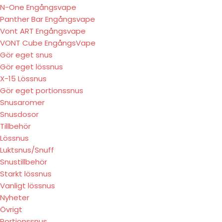
N-One Engångsvape
Panther Bar Engångsvape
Vont ART Engångsvape
VONT Cube EngångsVape
Gör eget snus
Gör eget lössnus
X-15 Lössnus
Gör eget portionssnus
Snusaromer
Snusdosor
Tillbehör
Lössnus
Luktsnus/Snuff
Snustillbehör
Starkt lössnus
Vanligt lössnus
Nyheter
Övrigt
Portionssnus