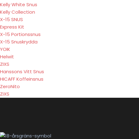
Kelly White Snus
Kelly Collection
X-15 SNUS
Express Kit
X-15 Portionssnus
X-15 Snuskrydda
YOIK
Helwit
ZIXS
Hanssons Vitt Snus
HICAFF Koffeinsnus
ZeroNito
ZiXS