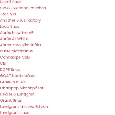
Nicoff Snus
SWAG Nicotine Pouches
Tor Snus
Another Snus Factory
Loop Snus
Après Nicotine AB
Après All White
Apres Zero Nikotinfritt
KUMA Nikotinsnus
Cannadips CBD
CBI
DOPE Snus
GOAT Nikotinpåsar
CHAINPOP AB
Chainpop Nikotinpåsar
Fiedler & Lundgren
Granit Snus
Lundgrens Limited Edition
Lundgrens snus