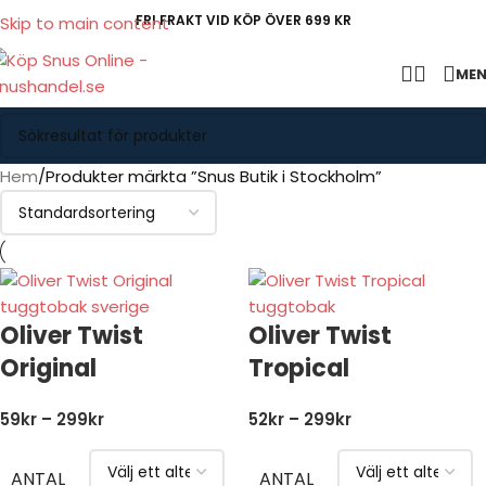
FRI FRAKT VID KÖP ÖVER 699 KR
Skip to main content
ME
Hem
Produkter märkta ”Snus Butik i Stockholm”
Oliver Twist
Oliver Twist
Original
Tropical
59
kr
–
299
kr
52
kr
–
299
kr
ANTAL
ANTAL