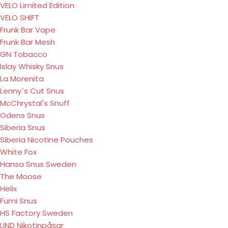
VELO Limited Edition
VELO SHIFT
Frunk Bar Vape
Frunk Bar Mesh
GN Tobacco
Islay Whisky Snus
La Morenita
Lenny´s Cut Snus
McChrystal's Snuff
Odens Snus
Siberia Snus
Siberia Nicotine Pouches
White Fox
Hansa Snus Sweden
The Moose
Helix
Fumi Snus
HS Factory Sweden
LIND Nikotinpåsar