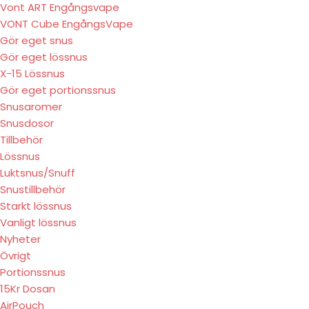
Vont ART Engångsvape
VONT Cube EngångsVape
Gör eget snus
Gör eget lössnus
X-15 Lössnus
Gör eget portionssnus
Snusaromer
Snusdosor
Tillbehör
Lössnus
Luktsnus/Snuff
Snustillbehör
Starkt lössnus
Vanligt lössnus
Nyheter
Övrigt
Portionssnus
15Kr Dosan
AirPouch