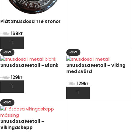
Plåt Snusdosa Tre Kronor
169
kr
199
kr
LÄGG TILL I VARUKORG
-35%
-35%
Snusdosa Metall – Blank
Snusdosa Metall – Viking
med svärd
129
kr
199
kr
129
kr
199
kr
LÄGG TILL I VARUKORG
LÄGG TILL I VARUKORG
-35%
Snusdosa Metall –
Vikingaskepp