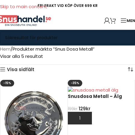
FRI FRAKT VID KÖP ÖVER 699 KR
Skip to main content
ME
Hem
Produkter märkta ”Snus Dosa Metall”
Visar alla 5 resultat
Visa sidfält
-15%
-35%
Snusdosa Metall – Älg
129
kr
199
kr
LÄGG TILL I VARUKORG