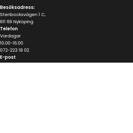
Besöksadress:
Stenbocksvägen 1 C,
611 66 Nyköping
Telefon
Vardagar
10.00-16.00
072-223 18 02
E-post
kundservice@snushandel.se
BETALA SÄKERT MED
INFOBREV