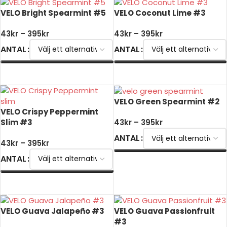
VELO Bright Spearmint #5
VELO Coconut Lime #3
43
kr
–
395
kr
43
kr
–
395
kr
ANTAL
ANTAL
VÄLJ ALTERNATIV
VÄLJ ALTERNATIV
VELO Green Spearmint #2
VELO Crispy Peppermint
Slim #3
43
kr
–
395
kr
ANTAL
43
kr
–
395
kr
ANTAL
VÄLJ ALTERNATIV
VÄLJ ALTERNATIV
VELO Guava Jalapeño #3
VELO Guava Passionfruit
#3