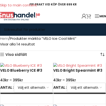
FRI FRAKT VID KÖP ÖVER 699 KR
Skip to main content
ME
Hem
Produkter märkta ”VELO Ice Cool Mint”
Visar alla 14 resultat
Visa sidfält
VELO Blueberry ICE #3
VELO Bright Spearmint #3
43
kr
–
395
kr
43
kr
–
395
kr
ANTAL
ANTAL
VÄLJ ALTERNATIV
VÄLJ ALTERNATIV