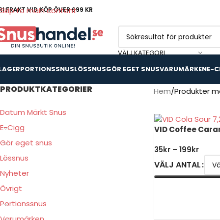
RI FRAKT VID KÖP ÖVER 699 KR
Skip to main content
VÄLJ KATEGORI
 LAGER
PORTIONSSNUS
LÖSSNUS
GÖR EGET SNUS
VARUMÄRKEN
E-C
PRODUKTKATEGORIER
Hem
Produkter m
Datum Märkt Snus
E-Cigg
VID Coffee Car
Gör eget snus
35
kr
–
199
kr
Lössnus
VÄLJ ANTAL
Nyheter
Övrigt
VÄLJ ALTERNATIV
Portionssnus
Varumärken