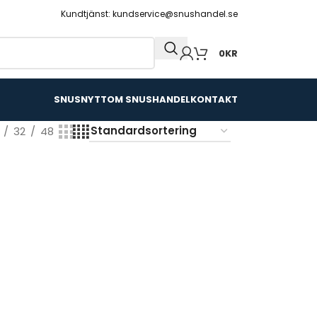
Kundtjänst: kundservice@snushandel.se
0
KR
SNUSNYTT
OM SNUSHANDEL
KONTAKT
32
48