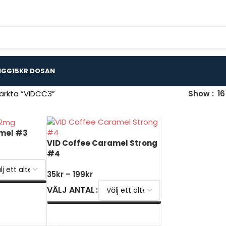
IGG
15KR DOSAN
ärkta ”VIDCC3”
Show
16
amel #3
VID Coffee Caramel Strong
#4
35
kr
–
199
kr
VÄLJ ANTAL
VÄLJ ALTERNATIV