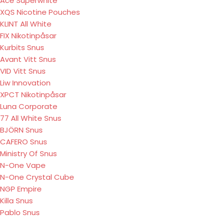
Ace Superwhite
XQS Nicotine Pouches
KLINT All White
FIX Nikotinpåsar
Kurbits Snus
Avant Vitt Snus
VID Vitt Snus
Liw Innovation
XPCT Nikotinpåsar
Luna Corporate
77 All White Snus
BJÖRN Snus
CAFERO Snus
Ministry Of Snus
N-One Vape
N-One Crystal Cube
NGP Empire
Killa Snus
Pablo Snus