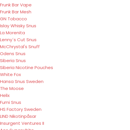
Frunk Bar Vape
Frunk Bar Mesh
GN Tobacco
Islay Whisky Snus
La Morenita
Lenny´s Cut Snus
McChrystal's Snuff
Odens Snus
Siberia Snus
Siberia Nicotine Pouches
White Fox
Hansa Snus Sweden
The Moose
Helix
Fumi Snus
HS Factory Sweden
LIND Nikotinpåsar
Insurgent Ventures II