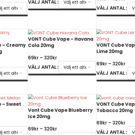
VÄLJ ANTAL
VÄLJ ANTAL
VÄLJ ALTERNATIV
VÄLJ ALTERNATI
VONT Cube Vape – Havana
 – Creamy
VONT Cube Vap
Cola 20mg
g
Lime 20mg
69
kr
–
320
kr
69
kr
–
320
kr
VÄLJ ANTAL
VÄLJ ANTAL
VÄLJ ALTERNATIV
VÄLJ ALTERNATI
 – Sweet
VONT Cube Vap
Vont Cube Vape Blueberry
Tobacco 20mg
Ice 20mg
69
kr
–
320
kr
69
kr
–
320
kr
VÄLJ ANTAL