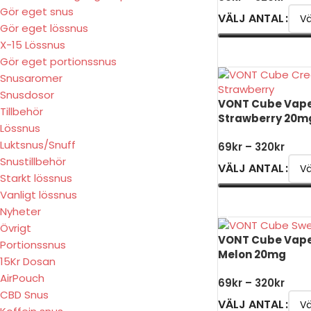
Gör eget snus
VÄLJ ANTAL
Gör eget lössnus
X-15 Lössnus
VÄLJ ALTERNATIV
Gör eget portionssnus
Snusaromer
Snusdosor
VONT Cube Vape
Tillbehör
Strawberry 20m
Lössnus
Luktsnus/Snuff
69
kr
–
320
kr
Snustillbehör
VÄLJ ANTAL
Starkt lössnus
Vanligt lössnus
VÄLJ ALTERNATIV
Nyheter
Övrigt
VONT Cube Vape
Portionssnus
Melon 20mg
15Kr Dosan
AirPouch
69
kr
–
320
kr
CBD Snus
VÄLJ ANTAL