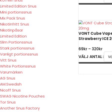
Koffein snus
Limited Edition Snus
VÄLJ ALTERNATIV
Mini portionssnus
Mix Pack Snus
Nikotinfritt Snus
Nikotinpåsar
VONT Cube Vap
Limited Edition
Strawberry ICE 
Slim Portionssnus
Stark portionssnus
69
kr
–
320
kr
Vanligt portionssnus
VÄLJ ANTAL
Vitt Snus
White Portionssnus
VÄLJ ALTERNATIV
Varumärken
AG Snus
AM.Swedish
Nicoff Snus
SWAG Nicotine Pouches
Tor Snus
Another Snus Factory