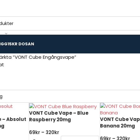
IGG
15KR DOSAN
ärkta ”VONT Cube Engångsvape”
at
VONT Cube Vape – Blue
 – Absolut
VONT Cube Vape
Raspberry 20mg
mg
Banana 20mg
69
kr
–
320
kr
69
kr
–
320
kr