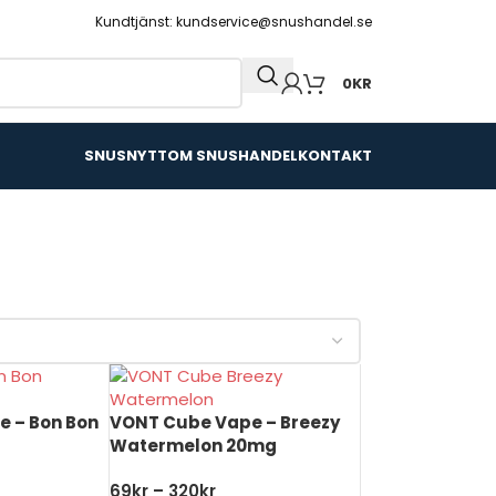
Kundtjänst: kundservice@snushandel.se
0
KR
SNUSNYTT
OM SNUSHANDEL
KONTAKT
 – Bon Bon
VONT Cube Vape – Breezy
Watermelon 20mg
69
kr
–
320
kr