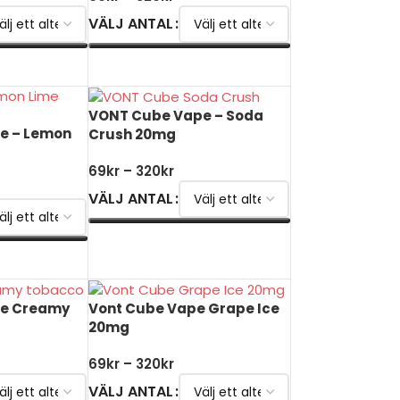
VÄLJ ANTAL
V
VÄLJ ALTERNATIV
VONT Cube Vape – Soda
e – Lemon
Crush 20mg
69
kr
–
320
kr
VÄLJ ANTAL
VÄLJ ALTERNATIV
V
e Creamy
Vont Cube Vape Grape Ice
20mg
69
kr
–
320
kr
VÄLJ ANTAL