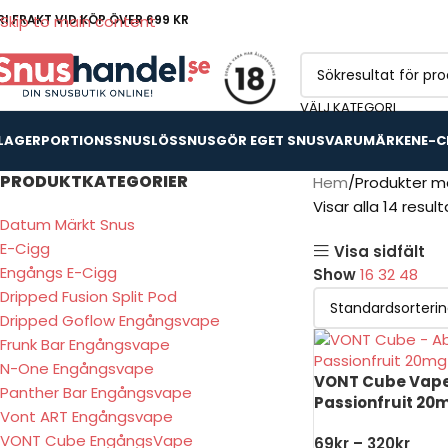
RI FRAKT VID KÖP ÖVER 699 KR
Skip to main content
VÄLJ KATEGORI
 LAGER
PORTIONSSNUS
LÖSSNUS
GÖR EGET SNUS
VARUMÄRKEN
E-C
PRODUKTKATEGORIER
Hem
Produkter m
Visar alla 14 result
Datum Märkt Snus
E-Cigg
Visa sidfält
Engångs E-Cigg
Show
16
32
48
Dripped Fusion Split Pod
Dripped Goflow Engångsvape
Frunk Bar Engångsvape
N-One Engångsvape
VONT Cube Vape
Panther Bar Engångsvape
Passionfruit 20
Vont ART Engångsvape
VONT Cube EngångsVape
69
kr
–
320
kr