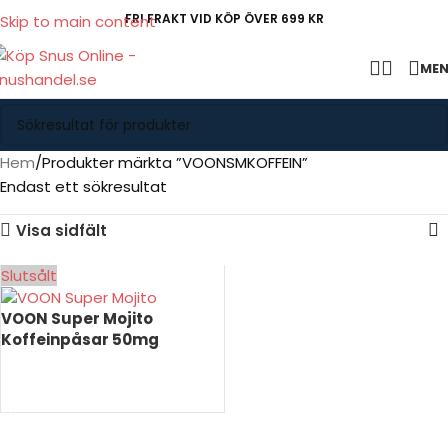
FRI FRAKT VID KÖP ÖVER 699 KR
Skip to main content
ME
Hem
Produkter märkta ”VOONSMKOFFEIN”
Endast ett sökresultat
Visa sidfält
Slutsålt
VOON Super Mojito
Koffeinpåsar 50mg
LÄS MER