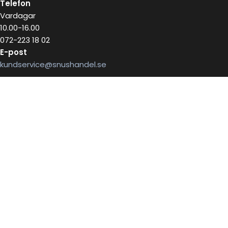
Telefon
Vardagar
10.00-16.00
072-223 18 02
E-post
kundservice@snushandel.se
BETALA SÄKERT MED
INFOBREV
Skriv in ditt mail för information
E-postadress: