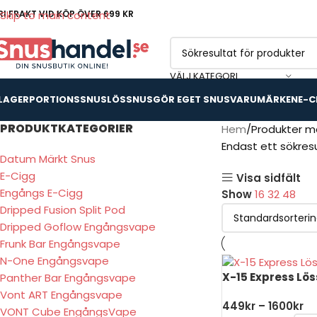
RI FRAKT VID KÖP ÖVER 699 KR
Skip to main content
VÄLJ KATEGORI
 LAGER
PORTIONSSNUS
LÖSSNUS
GÖR EGET SNUS
VARUMÄRKEN
E-C
PRODUKTKATEGORIER
Hem
Produkter mä
Endast ett sökres
Datum Märkt Snus
E-Cigg
Visa sidfält
Engångs E-Cigg
Show
16
32
48
Dripped Fusion Split Pod
Dripped Goflow Engångsvape
Frunk Bar Engångsvape
N-One Engångsvape
X-15 Express Lö
Panther Bar Engångsvape
Vont ART Engångsvape
449
kr
–
1600
kr
VONT Cube EngångsVape