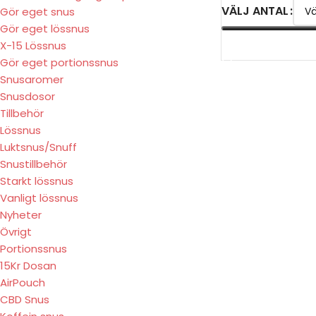
VÄLJ ANTAL
Gör eget snus
Gör eget lössnus
X-15 Lössnus
VÄLJ ALTERNATIV
Gör eget portionssnus
Snusaromer
Snusdosor
Tillbehör
Lössnus
Luktsnus/Snuff
Snustillbehör
Starkt lössnus
Vanligt lössnus
Nyheter
Övrigt
Portionssnus
15Kr Dosan
AirPouch
CBD Snus