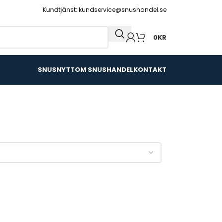
Kundtjänst: kundservice@snushandel.se
0
KR
SNUSNYTT
OM SNUSHANDEL
KONTAKT