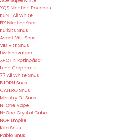
Ace Superwhite
XQS Nicotine Pouches
KLINT All White
FIX Nikotinpåsar
Kurbits Snus
Avant Vitt Snus
VID Vitt Snus
Liw Innovation
XPCT Nikotinpåsar
Luna Corporate
77 All White Snus
BJÖRN Snus
CAFERO Snus
Ministry Of Snus
N-One Vape
N-One Crystal Cube
NGP Empire
Killa Snus
Pablo Snus