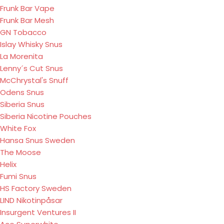
Frunk Bar Vape
Frunk Bar Mesh
GN Tobacco
Islay Whisky Snus
La Morenita
Lenny´s Cut Snus
McChrystal's Snuff
Odens Snus
Siberia Snus
Siberia Nicotine Pouches
White Fox
Hansa Snus Sweden
The Moose
Helix
Fumi Snus
HS Factory Sweden
LIND Nikotinpåsar
Insurgent Ventures II