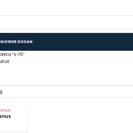
IGG
15KR DOSAN
rkta ”x-15”
ultat
ssnus