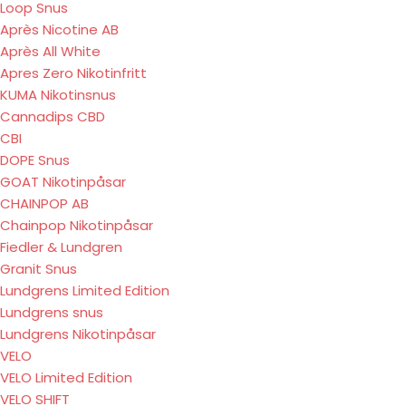
Loop Snus
Après Nicotine AB
Après All White
Apres Zero Nikotinfritt
KUMA Nikotinsnus
Cannadips CBD
CBI
DOPE Snus
GOAT Nikotinpåsar
CHAINPOP AB
Chainpop Nikotinpåsar
Fiedler & Lundgren
Granit Snus
Lundgrens Limited Edition
Lundgrens snus
Lundgrens Nikotinpåsar
VELO
VELO Limited Edition
VELO SHIFT