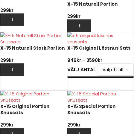
X-15 Naturell Portion
299
kr
299
kr
LÄGG TILL I VARUKORG
LÄGG TILL I VARUKORG
X-15 Naturell Stark Portion
X-15 Original Lössnus Sats
299
kr
949
kr
–
3590
kr
VÄLJ ANTAL
LÄGG TILL I VARUKORG
VÄLJ ALTERNATIV
X-15 Original Portion
X-15 Special Portion
Snussats
Snussats
299
kr
299
kr