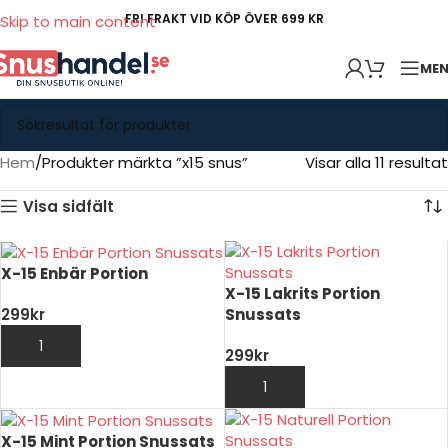
FRI FRAKT VID KÖP ÖVER 699 KR
Skip to main content
ME
Hem
Produkter märkta ”x15 snus”
Visar alla 11 resultat
Visa sidfält
X-15 Enbär Portion
X-15 Lakrits Portion
Snussats
299
kr
LÄGG TILL I VARUKORG
299
kr
LÄGG TILL I VARUKORG
X-15 Mint Portion Snussats