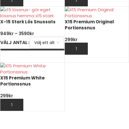
LÄGG TILL I VARUKORG
LÄGG TILL I VARUKORG
X-15 Stark Lös Snussats
X15 Premium Original
Portionssnus
949
kr
–
3590
kr
299
kr
VÄLJ ANTAL
LÄGG TILL I VARUKORG
VÄLJ ALTERNATIV
X15 Premium White
Portionssnus
299
kr
LÄGG TILL I VARUKORG