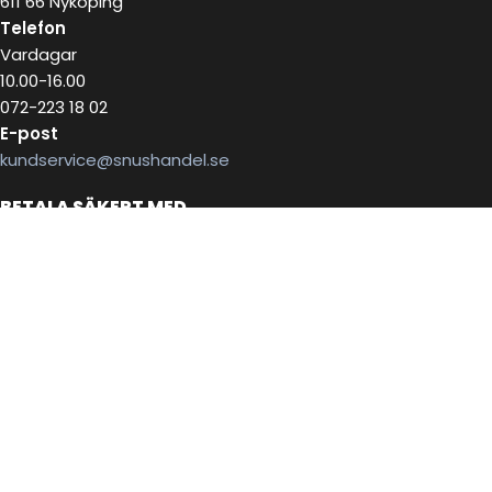
611 66 Nyköping
Telefon
Vardagar
10.00-16.00
072-223 18 02
E-post
kundservice@snushandel.se
BETALA SÄKERT MED
INFOBREV
Skriv in ditt mail för information