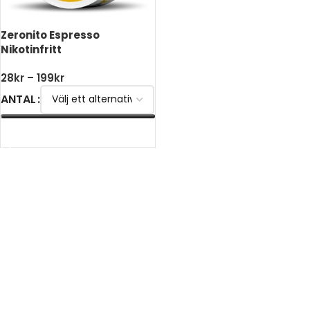
Zeronito Espresso
Nikotinfritt
28
kr
–
199
kr
ANTAL
VÄLJ ALTERNATIV