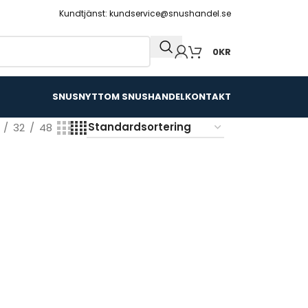
Kundtjänst: kundservice@snushandel.se
0
KR
SNUSNYTT
OM SNUSHANDEL
KONTAKT
32
48