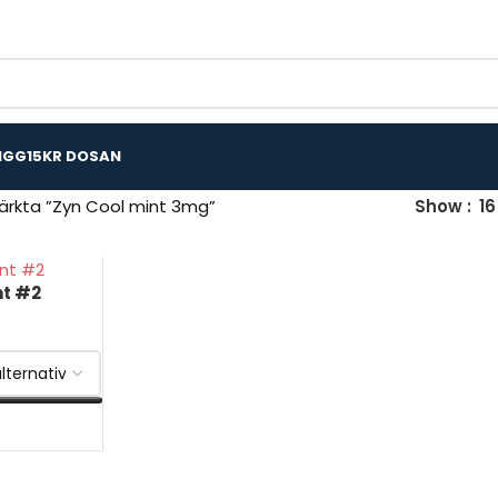
IGG
15KR DOSAN
ärkta ”Zyn Cool mint 3mg”
Show
16
nt #2