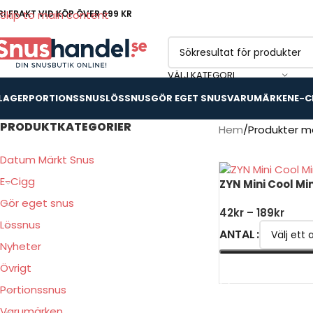
RI FRAKT VID KÖP ÖVER 699 KR
Skip to main content
VÄLJ KATEGORI
 LAGER
PORTIONSSNUS
LÖSSNUS
GÖR EGET SNUS
VARUMÄRKEN
E-C
PRODUKTKATEGORIER
Hem
Produkter m
Datum Märkt Snus
E-Cigg
ZYN Mini Cool Mi
Gör eget snus
42
kr
–
189
kr
Lössnus
ANTAL
Nyheter
Övrigt
VÄLJ ALTERNATIV
Portionssnus
Varumärken