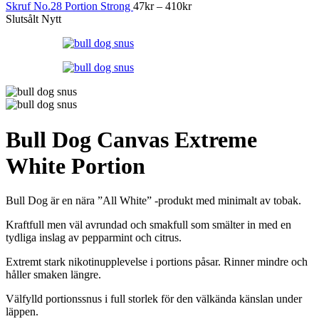
Prisintervall:
489kr
Skruf No.28 Portion Strong
47
kr
–
410
kr
47kr
Slutsålt
Nytt
till
410kr
Bull Dog Canvas Extreme
White Portion
Bull Dog är en nära ”All White” -produkt med minimalt av tobak.
Kraftfull men väl avrundad och smakfull som smälter in med en
tydliga inslag av pepparmint och citrus.
Extremt stark nikotinupplevelse i portions påsar. Rinner mindre och
håller smaken längre.
Välfylld portionssnus i full storlek för den välkända känslan under
läppen.