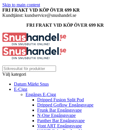
Skip to main content
FRI FRAKT VID KÖP ÖVER 699 KR
Kundtjänst: kundservice@snushandel.se
FRI FRAKT VID KÖP ÖVER 699 KR
Välj kategori
Datum Märkt Snus
E-Cigg
Engångs E-Cigg
Dripped Fusion Split Pod
Dripped Goflow Engångsvape
Frunk Bar Engångsvape
N-One Engångsvape
Panther Bar Engångsvape
Vont ART Engångsvape