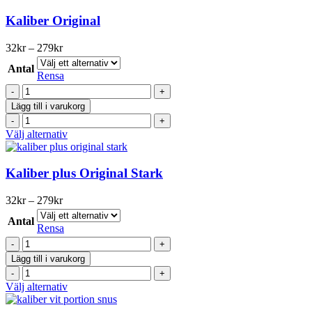
mängd
produkten
har
Kaliber Original
flera
varianter.
Prisintervall:
32
kr
–
279
kr
De
32kr
olika
Antal
till
Rensa
alternativen
279kr
Kaliber
kan
Original
väljas
Lägg till i varukorg
mängd
på
Kaliber
produktsidan
Original
Den
Välj alternativ
mängd
här
produkten
har
Kaliber plus Original Stark
flera
varianter.
Prisintervall:
32
kr
–
279
kr
De
32kr
olika
Antal
till
Rensa
alternativen
279kr
Kaliber
kan
plus
väljas
Lägg till i varukorg
Original
på
Kaliber
Stark
produktsidan
plus
Den
Välj alternativ
mängd
Original
här
Stark
produkten