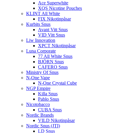
Ace Superwhite
XQS Nicotine Pouches
KLINT All White
FIX Nikotinpåsar
Kurbits Snus
Avant Vitt Snus
VID Vitt Snus
Liw Innovation
XPCT Nikotinpåsar
Luna Corporate
77 All White Snus
BJÖRN Snus
CAFERO Snus
Ministry Of Snus
N-One Vape
N-One Crystal Cube
NGP Empire
Killa Snus
Pablo Snus
Nicotobacco
CUBA Snus
Nordic Brands
VILD Nikotinpåsar
Nordic Snus (JTI)
LD Snus