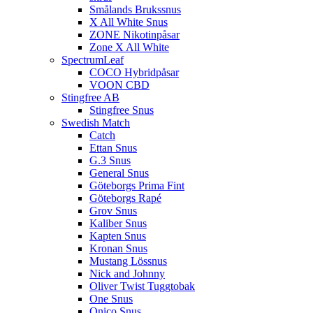
Smålands Brukssnus
X All White Snus
ZONE Nikotinpåsar
Zone X All White
SpectrumLeaf
COCO Hybridpåsar
VOON CBD
Stingfree AB
Stingfree Snus
Swedish Match
Catch
Ettan Snus
G.3 Snus
General Snus
Göteborgs Prima Fint
Göteborgs Rapé
Grov Snus
Kaliber Snus
Kapten Snus
Kronan Snus
Mustang Lössnus
Nick and Johnny
Oliver Twist Tuggtobak
One Snus
Onico Snus