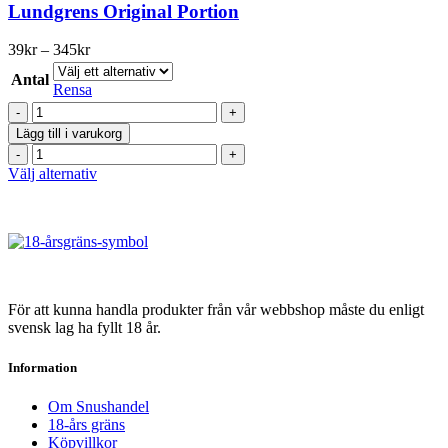
har
Lundgrens Original Portion
flera
varianter.
Prisintervall:
39
kr
–
345
kr
De
39kr
olika
Antal
till
Rensa
alternativen
345kr
Lundgrens
kan
Original
väljas
Lägg till i varukorg
Portion
på
Lundgrens
mängd
produktsidan
Original
Den
Välj alternativ
Portion
här
mängd
produkten
har
flera
varianter.
De
olika
För att kunna handla produkter från vår webbshop måste du enligt
alternativen
svensk lag ha fyllt 18 år.
kan
väljas
Information
på
produktsidan
Om Snushandel
18-års gräns
Köpvillkor