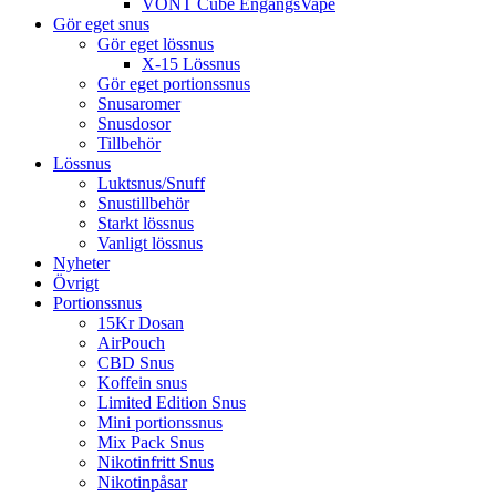
VONT Cube EngångsVape
Gör eget snus
Gör eget lössnus
X-15 Lössnus
Gör eget portionssnus
Snusaromer
Snusdosor
Tillbehör
Lössnus
Luktsnus/Snuff
Snustillbehör
Starkt lössnus
Vanligt lössnus
Nyheter
Övrigt
Portionssnus
15Kr Dosan
AirPouch
CBD Snus
Koffein snus
Limited Edition Snus
Mini portionssnus
Mix Pack Snus
Nikotinfritt Snus
Nikotinpåsar