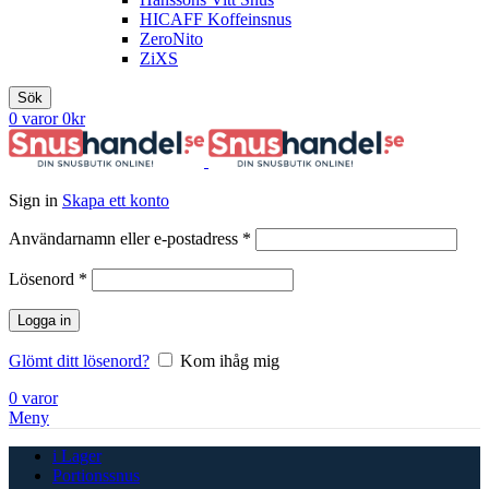
HICAFF Koffeinsnus
ZeroNito
ZiXS
Sök
0
varor
0
kr
Sign in
Skapa ett konto
Obligatoriskt
Användarnamn eller e-postadress
*
Obligatoriskt
Lösenord
*
Logga in
Glömt ditt lösenord?
Kom ihåg mig
0
varor
Meny
i Lager
Portionssnus