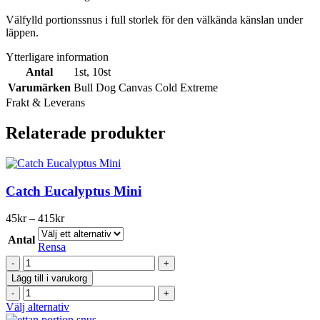
Välfylld portionssnus i full storlek för den välkända känslan under
läppen.
Ytterligare information
Antal
1st
,
10st
Varumärken
Bull Dog Canvas Cold Extreme
Frakt & Leverans
Relaterade produkter
Catch Eucalyptus Mini
Prisintervall:
45
kr
–
415
kr
45kr
Antal
till
Rensa
415kr
Catch
Eucalyptus
Lägg till i varukorg
Mini
Catch
mängd
Eucalyptus
Den
Välj alternativ
Mini
här