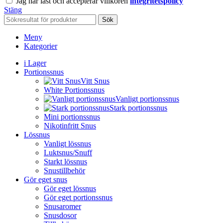
Jag har läst och accepterar villkoren
integritetspolicy
Stäng
Sök
Meny
Kategorier
i Lager
Portionssnus
Vitt Snus
White Portionssnus
Vanligt portionssnus
Stark portionssnus
Mini portionssnus
Nikotinfritt Snus
Lössnus
Vanligt lössnus
Luktsnus/Snuff
Starkt lössnus
Snustillbehör
Gör eget snus
Gör eget lössnus
Gör eget portionssnus
Snusaromer
Snusdosor