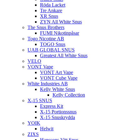
Röda Lacket
Tre Ankare
XR Snus
ZYN All White Snus
The Snus Brothers
FUMI Nikotinpåsar
Togo Nicotine AB
TOGO Snus
UAB GLOBAL SNUS
Greatest All White Snus
VELO
VONT Vape
VONT Art Vape
VONT Cube Vape
White Industries AB
Kelly White Snus
Kelly Collection
X-15 SNUS
Express Kit
X-15 Portionssnus
X-15 Snuskrydda
YOIK
Helwit
ZIXS
Hanssons Vitt Snus