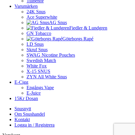
Tillbehör
Varumärken
24K Snus
Ace Superwhite
AG Snus
Fiedler & Lundgren
GN Tobacco
Göteborgs Rapé
LD Snus
Skruf Snus
SWAG Nicotine Pouches
Swedish Match
White Fox
X-15 SNUS
ZYN All White Snus
E-Cigg
Engångs Vape
E-Juice
15Kr Dosan
Snusnytt
Om Snushandel
Kontakt
Logga in / Registrera