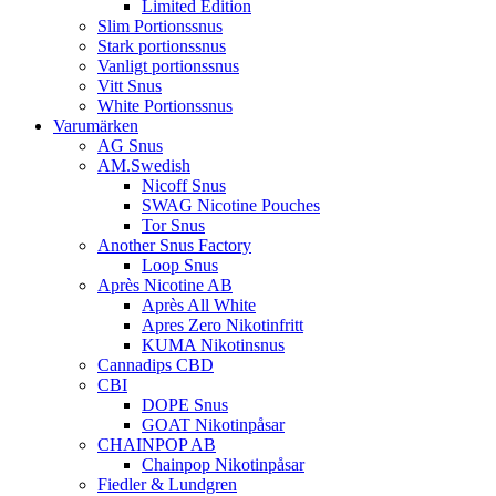
Limited Edition
Slim Portionssnus
Stark portionssnus
Vanligt portionssnus
Vitt Snus
White Portionssnus
Varumärken
AG Snus
AM.Swedish
Nicoff Snus
SWAG Nicotine Pouches
Tor Snus
Another Snus Factory
Loop Snus
Après Nicotine AB
Après All White
Apres Zero Nikotinfritt
KUMA Nikotinsnus
Cannadips CBD
CBI
DOPE Snus
GOAT Nikotinpåsar
CHAINPOP AB
Chainpop Nikotinpåsar
Fiedler & Lundgren