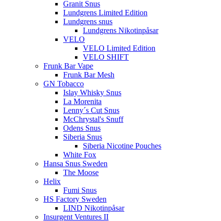
Granit Snus
Lundgrens Limited Edition
Lundgrens snus
Lundgrens Nikotinpåsar
VELO
VELO Limited Edition
VELO SHIFT
Frunk Bar Vape
Frunk Bar Mesh
GN Tobacco
Islay Whisky Snus
La Morenita
Lenny´s Cut Snus
McChrystal's Snuff
Odens Snus
Siberia Snus
Siberia Nicotine Pouches
White Fox
Hansa Snus Sweden
The Moose
Helix
Fumi Snus
HS Factory Sweden
LIND Nikotinpåsar
Insurgent Ventures II