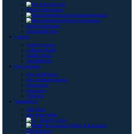
Vitt Snus
White Portionssnus
Vanligt portionssnus
Stark portionssnus
Mini portionssnus
Nikotinfritt Snus
Lössnus
Vanligt lössnus
Luktsnus/Snuff
Starkt lössnus
Snustillbehör
Gör eget snus
Gör eget lössnus
Gör eget portionssnus
Snusaromer
Snusdosor
Tillbehör
Varumärken
24K Snus
Ace Superwhite
AG Snus
Fiedler & Lundgren
GN Tobacco