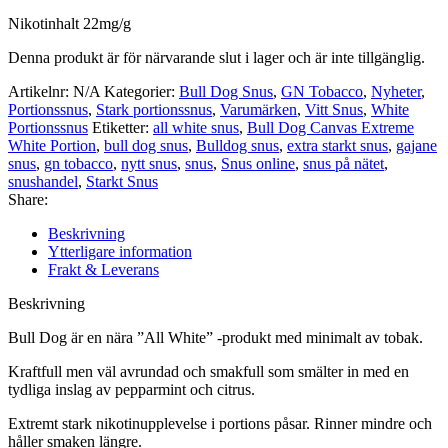
Nikotinhalt 22mg/g
Denna produkt är för närvarande slut i lager och är inte tillgänglig.
Artikelnr:
N/A
Kategorier:
Bull Dog Snus
,
GN Tobacco
,
Nyheter
,
Portionssnus
,
Stark portionssnus
,
Varumärken
,
Vitt Snus
,
White
Portionssnus
Etiketter:
all white snus
,
Bull Dog Canvas Extreme
White Portion
,
bull dog snus
,
Bulldog snus
,
extra starkt snus
,
gajane
snus
,
gn tobacco
,
nytt snus
,
snus
,
Snus online
,
snus på nätet
,
snushandel
,
Starkt Snus
Share:
Beskrivning
Ytterligare information
Frakt & Leverans
Beskrivning
Bull Dog är en nära ”All White” -produkt med minimalt av tobak.
Kraftfull men väl avrundad och smakfull som smälter in med en
tydliga inslag av pepparmint och citrus.
Extremt stark nikotinupplevelse i portions påsar. Rinner mindre och
håller smaken längre.