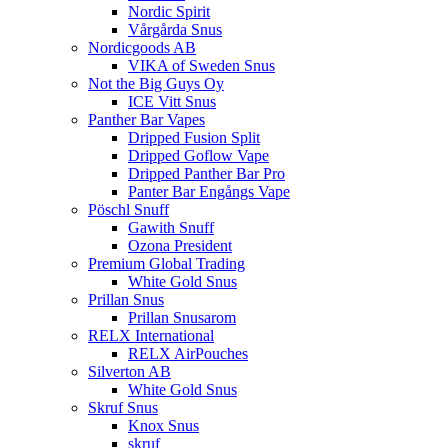
Nordic Spirit
Vårgårda Snus
Nordicgoods AB
VIKA of Sweden Snus
Not the Big Guys Oy
ICE Vitt Snus
Panther Bar Vapes
Dripped Fusion Split
Dripped Goflow Vape
Dripped Panther Bar Pro
Panter Bar Engångs Vape
Pöschl Snuff
Gawith Snuff
Ozona President
Premium Global Trading
White Gold Snus
Prillan Snus
Prillan Snusarom
RELX International
RELX AirPouches
Silverton AB
White Gold Snus
Skruf Snus
Knox Snus
skruf