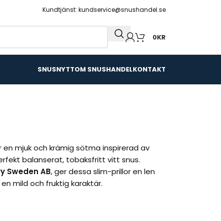
Kundtjänst: kundservice@snushandel.se
0
KR
SNUSNYTT
OM SNUSHANDEL
KONTAKT
 en mjuk och krämig sötma inspirerad av
ekt balanserat, tobaksfritt vitt snus.
ry Sweden AB
, ger dessa slim-prillor en len
n mild och fruktig karaktär.