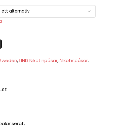
a
 Sweden
,
LIND Nikotinpåsar
,
Nikotinpåsar
,
.SE
balanserat,