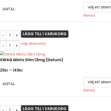
ANTAL
Rensa
LÄGG TILL I VARUKORG
Välj alternativ
SWAG Minto Slim 12mg (Datum)
25
kr
–
149
kr
ANTAL
Rensa
LÄGG TILL I VARUKORG