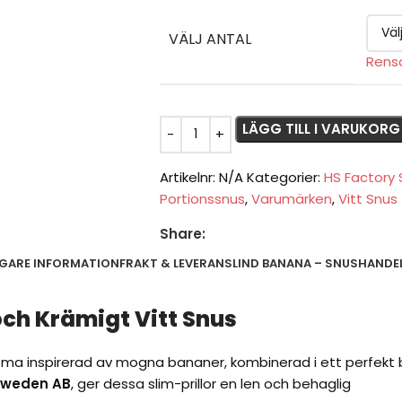
VÄLJ ANTAL
Rens
LÄGG TILL I VARUKORG
Artikelnr:
N/A
Kategorier:
HS Factory
Portionssnus
,
Varumärken
,
Vitt Snus
Share:
IGARE INFORMATION
FRAKT & LEVERANS
LIND BANANA – SNUSHANDEL
och Krämigt Vitt Snus
tma inspirerad av mogna bananer, kombinerad i ett perfekt 
Sweden AB
, ger dessa slim-prillor en len och behaglig