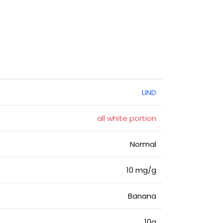
LIND
all white portion
Normal
10 mg/g
Banana
10g