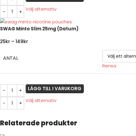
Välj alternativ
SWAG Minto Slim 25mg (Datum)
25
kr
–
149
kr
ANTAL
Rensa
LÄGG TILL I VARUKORG
Välj alternativ
Relaterade produkter