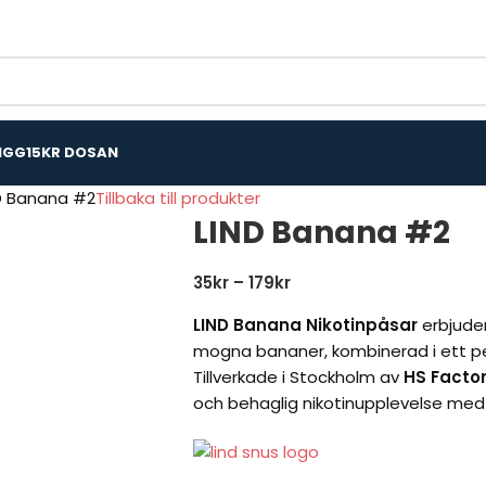
IGG
15KR DOSAN
D Banana #2
Tillbaka till produkter
LIND Banana #2
35
kr
–
179
kr
LIND Banana Nikotinpåsar
erbjuder
mogna bananer, kombinerad i ett perf
Tillverkade i Stockholm av
HS Facto
och behaglig nikotinupplevelse med e