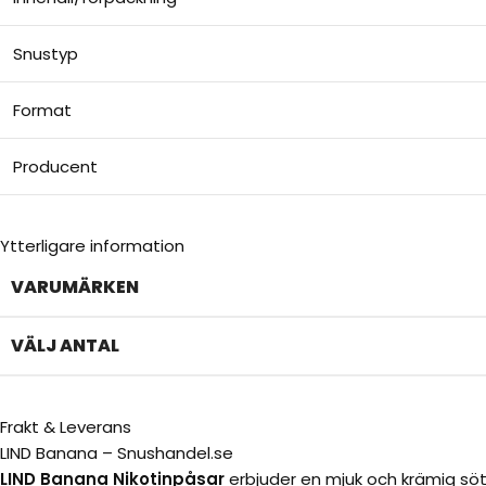
Snustyp
Format
Producent
Ytterligare information
VARUMÄRKEN
VÄLJ ANTAL
Frakt & Leverans
LIND Banana – Snushandel.se
LIND Banana Nikotinpåsar
erbjuder en mjuk och krämig sötm