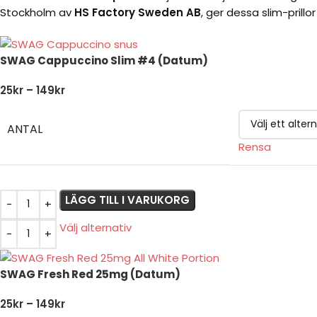
Stockholm av
HS Factory Sweden AB
, ger dessa slim-prill
SWAG Cappuccino Slim #4 (Datum)
25
kr
–
149
kr
ANTAL
Rensa
LÄGG TILL I VARUKORG
Välj alternativ
SWAG Fresh Red 25mg (Datum)
25
kr
–
149
kr