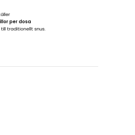
äller
illor per dosa
ll traditionellt snus.