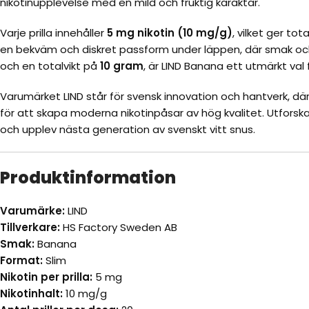
nikotinupplevelse med en mild och fruktig karaktär.
Varje prilla innehåller
5 mg nikotin (10 mg/g)
, vilket ger tot
en bekväm och diskret passform under läppen, där smak och 
och en totalvikt på
10 gram
, är LIND Banana ett utmärkt val f
Varumärket LIND står för svensk innovation och hantverk, där
för att skapa moderna nikotinpåsar av hög kvalitet. Utforska
och upplev nästa generation av svenskt vitt snus.
Produktinformation
Varumärke:
LIND
Tillverkare:
HS Factory Sweden AB
Smak:
Banana
Format:
Slim
Nikotin per prilla:
5 mg
Nikotinhalt:
10 mg/g