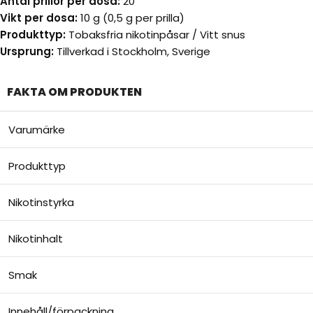
Antal prillor per dosa:
20
Vikt per dosa:
10 g (0,5 g per prilla)
Produkttyp:
Tobaksfria nikotinpåsar / Vitt snus
Ursprung:
Tillverkad i Stockholm, Sverige
FAKTA OM PRODUKTEN
Varumärke
Produkttyp
Nikotinstyrka
Nikotinhalt
Smak
Innehåll/förpackning