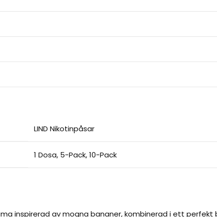
LIND Nikotinpåsar
1 Dosa
,
5-Pack
,
10-Pack
a inspirerad av mogna bananer, kombinerad i ett perfekt bala