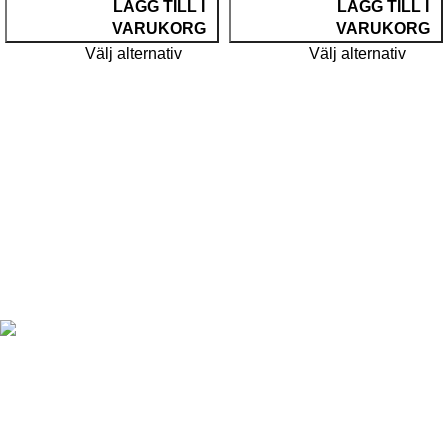
LÄGG TILL I
LÄGG TILL I
VARUKORG
VARUKORG
Välj alternativ
Välj alternativ
För att kunna handla produkter från vår webbshop måste du
enligt svensk lag ha fyllt 18 år.