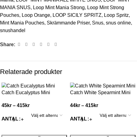
MANIA SNUS
,
Loop Mint Mania Strong
,
Loop Mint Strong
Pouches
,
Loop Orange
,
LOOP SICILY SPRITZ
,
Loop Spritz
,
Mint Mania Pouches
,
Skrämmande Priser
,
Snus
,
snus online
,
snushandel
Share:
Relaterade produkter
Catch Eucalyptus Mini
Catch White Spearmint Mini
45
kr
–
415
kr
44
kr
–
415
kr
ANTAL
ANTAL