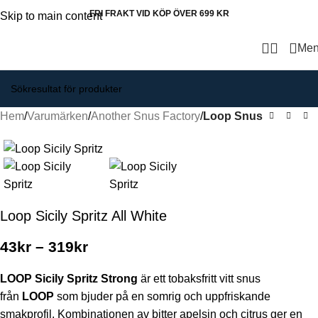
FRI FRAKT VID KÖP ÖVER 699 KR
Skip to main content
Me
Hem
Varumärken
Another Snus Factory
Loop Snus
Loop Sicily Spritz All White
43
kr
–
319
kr
LOOP Sicily Spritz Strong
är ett tobaksfritt vitt snus
från
LOOP
som bjuder på en somrig och uppfriskande
smakprofil. Kombinationen av bitter apelsin och citrus ger en