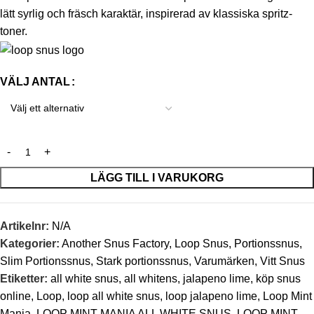
lätt syrlig och fräsch karaktär, inspirerad av klassiska spritz-
toner.
VÄLJ ANTAL
LÄGG TILL I VARUKORG
Artikelnr:
N/A
Kategorier:
Another Snus Factory
,
Loop Snus
,
Portionssnus
,
Slim Portionssnus
,
Stark portionssnus
,
Varumärken
,
Vitt Snus
Etiketter:
all white snus
,
all whitens
,
jalapeno lime
,
köp snus
online
,
Loop
,
loop all white snus
,
loop jalapeno lime
,
Loop Mint
Mania
,
LOOP MINT MANIA ALL WHITE SNUS
,
LOOP MINT