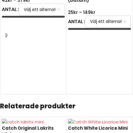
(Datum)
42
kr
–
379
kr
ANTAL
25
kr
–
149
kr
ANTAL
VÄLJ ALTERNATIV
VÄLJ ALTERNATIV
Relaterade produkter
Catch Original Lakrits
Catch White Licorice Mini