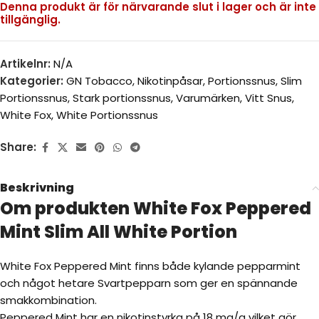
Denna produkt är för närvarande slut i lager och är inte
tillgänglig.
Artikelnr:
N/A
Kategorier:
GN Tobacco
,
Nikotinpåsar
,
Portionssnus
,
Slim
Portionssnus
,
Stark portionssnus
,
Varumärken
,
Vitt Snus
,
White Fox
,
White Portionssnus
Share:
Beskrivning
Om produkten White Fox Peppered
Mint Slim All White Portion
White Fox Peppered Mint finns både kylande pepparmint
och något hetare Svartpepparn som ger en spännande
smakkombination.
Peppered Mint har en nikotinstyrka på 18 mg/g vilket gör