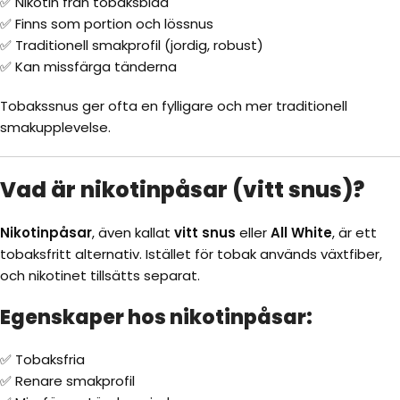
✅ Nikotin från tobaksblad
✅ Finns som portion och lössnus
✅ Traditionell smakprofil (jordig, robust)
✅ Kan missfärga tänderna
Tobakssnus ger ofta en fylligare och mer traditionell
smakupplevelse.
Vad är nikotinpåsar (vitt snus)?
Nikotinpåsar
, även kallat
vitt snus
eller
All White
, är ett
tobaksfritt alternativ. Istället för tobak används växtfiber,
och nikotinet tillsätts separat.
Egenskaper hos nikotinpåsar:
✅ Tobaksfria
✅ Renare smakprofil