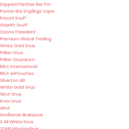
Dripped Panther Bar Pro
Panter Bar Engångs Vape
Pöschl Snuff
Gawith Snuff
Ozona President
Premium Global Trading
White Gold Snus
Prillan Snus
Prillan Snusarom
RELX International
RELX AirPouches
Silverton AB
White Gold Snus
Skruf Snus
Knox Snus
skruf
Smålands Brukssnus
X All White Snus
ZONE Nikotinpåsar