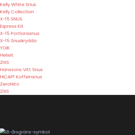
Kelly White Snus
Kelly Collection
X-15 SNUS
Express Kit
X-15 Portionssnus
X-15 Snuskrydda
YOIK
Helwit
ZIXS
Hanssons Vitt Snus
HICAFF Koffeinsnus
ZeroNito
ZiXS