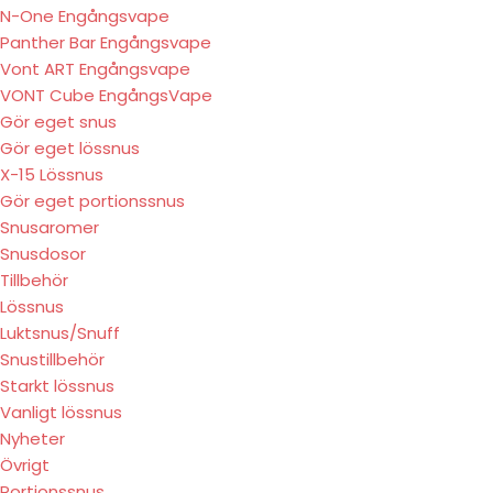
N-One Engångsvape
Panther Bar Engångsvape
Vont ART Engångsvape
VONT Cube EngångsVape
Gör eget snus
Gör eget lössnus
X-15 Lössnus
Gör eget portionssnus
Snusaromer
Snusdosor
Tillbehör
Lössnus
Luktsnus/Snuff
Snustillbehör
Starkt lössnus
Vanligt lössnus
Nyheter
Övrigt
Portionssnus