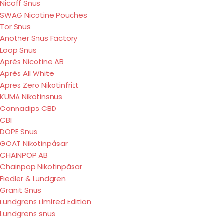
Nicoff Snus
SWAG Nicotine Pouches
Tor Snus
Another Snus Factory
Loop Snus
Après Nicotine AB
Après All White
Apres Zero Nikotinfritt
KUMA Nikotinsnus
Cannadips CBD
CBI
DOPE Snus
GOAT Nikotinpåsar
CHAINPOP AB
Chainpop Nikotinpåsar
Fiedler & Lundgren
Granit Snus
Lundgrens Limited Edition
Lundgrens snus