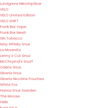
Lundgrens Nikotinpåsar
VELO
VELO Limited Edition
VELO SHIFT
Frunk Bar Vape
Frunk Bar Mesh
GN Tobacco
Islay Whisky Snus
La Morenita
Lenny´s Cut Snus
McChrystal's Snuff
Odens Snus
Siberia Snus
Siberia Nicotine Pouches
White Fox
Hansa Snus Sweden
The Moose
Helix
Fumi Snus