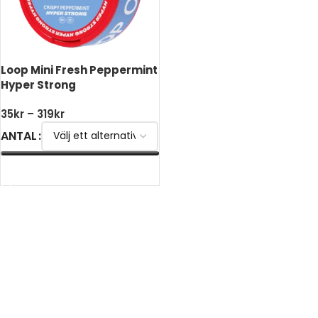
Loop Mini Fresh Peppermint
Hyper Strong
35
kr
–
319
kr
ANTAL
VÄLJ ALTERNATIV