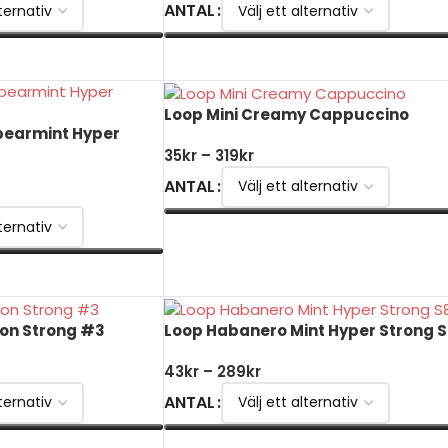
ANTAL
VÄLJ ALTERNATIV
Loop Mini Creamy Cappuccino
Spearmint Hyper
35
kr
–
319
kr
ANTAL
VÄLJ ALTERNATIV
ion Strong #3
Loop Habanero Mint Hyper Strong S
43
kr
–
289
kr
ANTAL