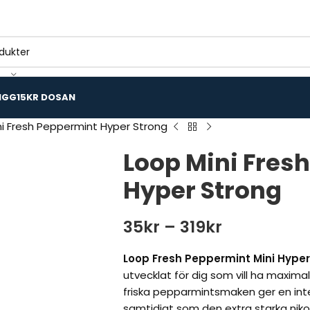
IGG
15KR DOSAN
ni Fresh Peppermint Hyper Strong
Loop Mini Fres
Hyper Strong
35
kr
–
319
kr
Loop Fresh Peppermint Mini Hyper
utvecklat för dig som vill ha maximal
friska pepparmintsmaken ger en inte
samtidigt som den extra starka nikot