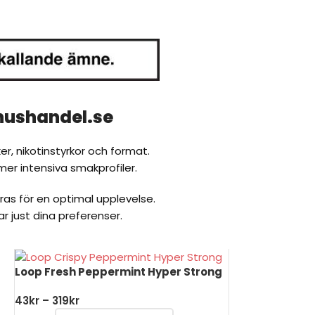
nushandel.se
r, nikotinstyrkor och format.
mer intensiva smakprofiler.
as för en optimal upplevelse.
r just dina preferenser.
Loop Fresh Peppermint Hyper Strong
43
kr
–
319
kr