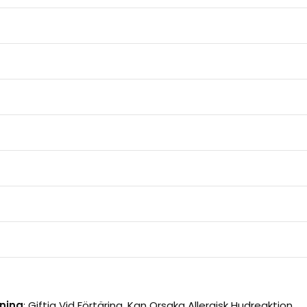
ning
:
Giftig Vid Förtäring. Kan Orsaka Allergisk Hudreaktion