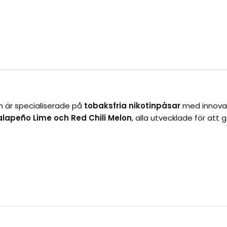
 är specialiserade på
tobaksfria nikotinpåsar
med innova
alapeño Lime och Red Chili Melon
, alla utvecklade för att