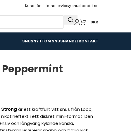
Kundtjänst: kundservice@snushandel.se
0
KR
SNUSNYTT
OM SNUSHANDEL
KONTAKT
h Peppermint
 Strong
är ett kraftfullt vitt snus från Loop,
 nikotineffekt i ett diskret mini-format. Den
nsiv och långvarig kylande känsla,
instyrkan levererar snabb och tydlig kick.