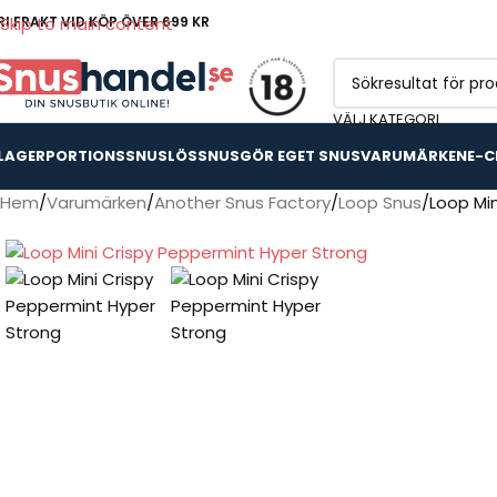
RI FRAKT VID KÖP ÖVER 699 KR
Skip to main content
VÄLJ KATEGORI
 LAGER
PORTIONSSNUS
LÖSSNUS
GÖR EGET SNUS
VARUMÄRKEN
E-C
Hem
Varumärken
Another Snus Factory
Loop Snus
Loop Mi