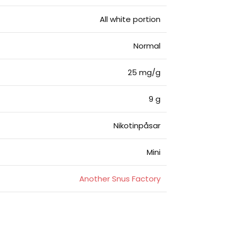
All white portion
Normal
25 mg/g
9 g
Nikotinpåsar
Mini
Another Snus Factory