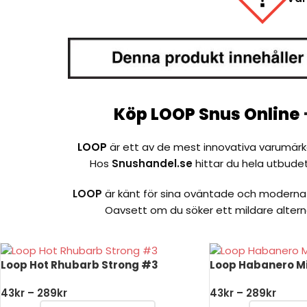
Köp LOOP Snus Online
LOOP
är ett av de mest innovativa varumärke
Hos
Snushandel.se
hittar du hela utbudet
LOOP
är känt för sina oväntade och moderna 
Oavsett om du söker ett mildare alternat
Loop Hot Rhubarb Strong #3
Loop Habanero Mi
43
kr
–
289
kr
43
kr
–
289
kr