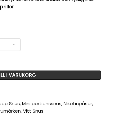
prillor
ILL I VARUKORG
oop Snus
,
Mini portionssnus
,
Nikotinpåsar
,
rumärken
,
Vitt Snus