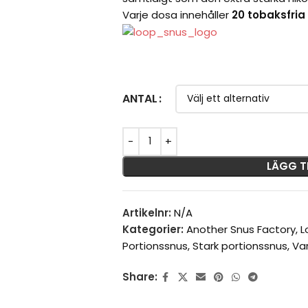
Varje dosa innehåller
20 tobaksfria 
ANTAL
LÄGG T
Artikelnr:
N/A
Kategorier:
Another Snus Factory
,
L
Portionssnus
,
Stark portionssnus
,
Va
Share: