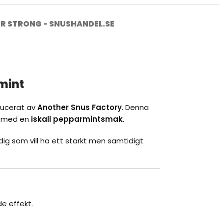
ER STRONG - SNUSHANDEL.SE
rmint
ducerat av
Another Snus Factory
. Denna
 med en
iskall pepparmintsmak
.
r dig som vill ha ett starkt men samtidigt
e effekt.