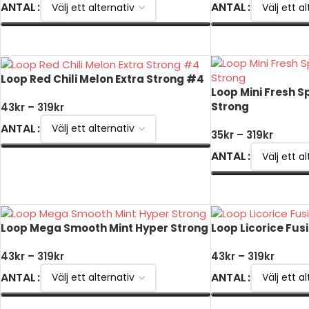
ANTAL
ANTAL
VÄLJ ALTERNATIV
VÄLJ ALTERNATIV
Loop Red Chili Melon Extra Strong #4
Loop Mini Fresh 
Strong
43
kr
–
319
kr
ANTAL
35
kr
–
319
kr
ANTAL
VÄLJ ALTERNATIV
VÄLJ ALTERNATIV
Loop Mega Smooth Mint Hyper Strong
Loop Licorice Fus
43
kr
–
319
kr
43
kr
–
319
kr
ANTAL
ANTAL