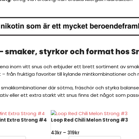
– smaker, styrkor och format hos S
na inom vitt snus och erbjuder ett brett sortiment av smake
 – från fruktiga favoriter till kylande mintkombinationer och 
smakkombinationer där sötma, fräschör och styrka balanser
iv eller ett extra starkt vitt snus finns det något som passa
nt Extra Strong #4
Loop Red Chili Melon Strong #3
43
kr
–
319
kr