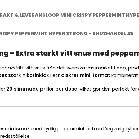
RAKT & LEVERANS
LOOP MINI CRISPY PEPPERMINT HYP
CRISPY PEPPERMINT HYPER STRONG - SNUSHANDEL.SE
ng – Extra starkt vitt snus med peppa
t tobaksfritt vitt snus från det svenska varumärket
Loop
, pro
et stark nikotinkick
i ett
diskret mini-format
kombinerat
ler
20 slimmade prillor per dosa
, vilket gör den perfekt fö
siv mintsmak
med tydlig pepparmint och en långvarig kyland
fredsställelse.