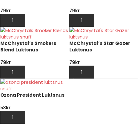
79
kr
79
kr
LÄGG TILL I VARUKORG
LÄGG TILL I VARUKORG
McChrystal’s Smokers
McChrystal’s Star Gazer
Blend Luktsnus
Luktsnus
79
kr
79
kr
LÄGG TILL I VARUKORG
LÄGG TILL I VARUKORG
Ozona President Luktsnus
53
kr
LÄGG TILL I VARUKORG