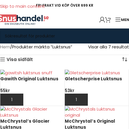
FRI FRAKT VID KÖP ÖVER 699 KR
Skip to main content
ME
Hem
Produkter märkta ”Luktsnus”
Visar alla 7 resultat
Visa sidfält
Gawith Original Luktsnus
Gletscherprise Luktsnus
55
kr
53
kr
LÄGG TILL I VARUKORG
LÄGG TILL I VARUKORG
McChrystal’s Glacier
McChrystal’s Original
Luktsnus
Luktsnus