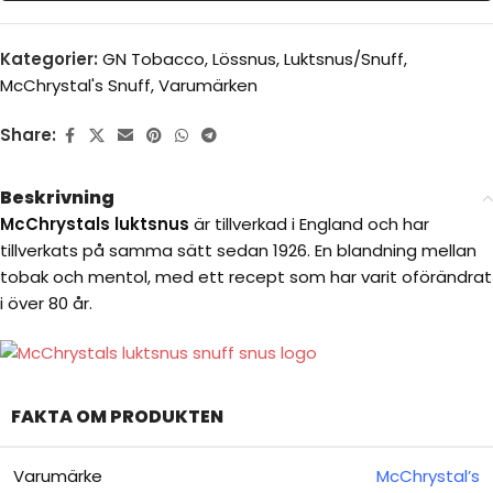
Kategorier:
GN Tobacco
,
Lössnus
,
Luktsnus/Snuff
,
McChrystal's Snuff
,
Varumärken
Share:
Beskrivning
McChrystals luktsnus
är tillverkad i England och har
tillverkats på samma sätt sedan 1926. En blandning mellan
tobak och mentol, med ett recept som har varit oförändrat
i över 80 år.
FAKTA OM PRODUKTEN
Varumärke
McChrystal’s