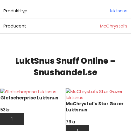
Produkttyp
luktsnus
Producent
McChrystal’s
LuktSnus Snuff Online –
Snushandel.se
Gletscherprise Luktsnus
McChrystal’s Star Gazer
Luktsnus
53
kr
LÄGG TILL I VARUKORG
79
kr
LÄGG TILL I VARUKORG