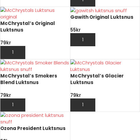
Gawith Original Luktsnus
McChrystal’s Original
Luktsnus
55
kr
LÄGG TILL I VARUKORG
79
kr
LÄGG TILL I VARUKORG
McChrystal’s Smokers
McChrystal’s Glacier
Blend Luktsnus
Luktsnus
79
kr
79
kr
LÄGG TILL I VARUKORG
LÄGG TILL I VARUKORG
Ozona President Luktsnus