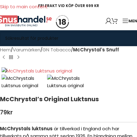
FRI FRAKT VID KÖP ÖVER 699 KR
Skip to main content
ME
Hem
Varumärken
GN Tobacco
McChrystal's Snuff
McChrystal’s Original Luktsnus
79
kr
McChrystals luktsnus
är tillverkad i England och har
tillverkats på samma sätt sedan 1926. En blandning mellan