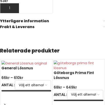
53
kr
LÄGG TILL I VARUKORG
Ytterligare information
Frakt & Leverans
Relaterade produkter
General Lössnus
Göteborgs Prima Fint
Lössnus
66
kr
–
610
kr
ANTAL
68
kr
–
649
kr
ANTAL
VÄLJ ALTERNATIV