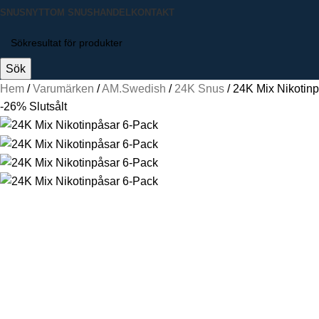
SNUSNYTT
OM SNUSHANDEL
KONTAKT
Sök
Hem
Varumärken
AM.Swedish
24K Snus
24K Mix Nikotin
-26%
Slutsålt