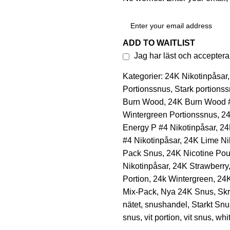
ADD TO WAITLIST
Jag har läst och acceptera
Kategorier:
24K Nikotinpåsar
,
Portionssnus
,
Stark portions
Burn Wood
,
24K Burn Wood #
Wintergreen Portionssnus
,
24
Energy P #4 Nikotinpåsar
,
24
#4 Nikotinpåsar
,
24K Lime Ni
Pack Snus
,
24K Nicotine Po
Nikotinpåsar
,
24K Strawberry
Portion
,
24k Wintergreen
,
24
Mix-Pack
,
Nya 24K Snus
,
Sk
nätet
,
snushandel
,
Starkt Snu
snus
,
vit portion
,
vit snus
,
whi