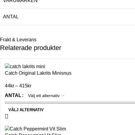
VARUMÄRKEN
ANTAL
Frakt & Leverans
Relaterade produkter
Catch Original Lakrits Minisnus
44
kr
–
415
kr
ANTAL
VÄLJ ALTERNATIV