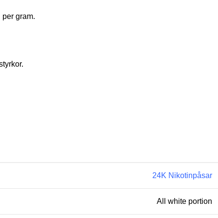
n per gram.
tyrkor.
24K
Nikotinpåsar
All white portion