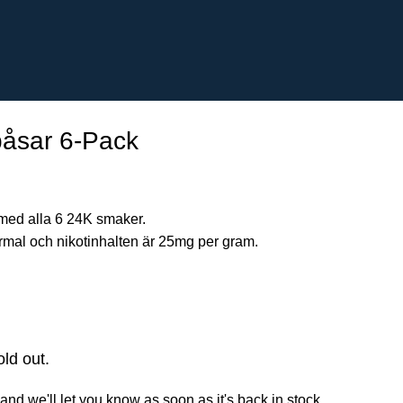
påsar 6-Pack
ed alla 6 24K smaker.
Normal och nikotinhalten är 25mg per gram.
old out.
and we'll let you know as soon as it's back in stock.