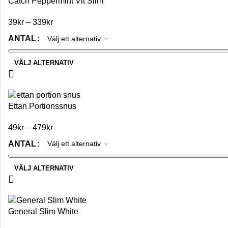
Catch Peppermint Vit Slim
39
kr
–
339
kr
ANTAL
VÄLJ ALTERNATIV
Ettan Portionssnus
49
kr
–
479
kr
ANTAL
VÄLJ ALTERNATIV
General Slim White