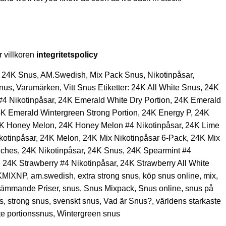
r villkoren
integritetspolicy
24K Snus
,
AM.Swedish
,
Mix Pack Snus
,
Nikotinpåsar
,
snus
,
Varumärken
,
Vitt Snus
Etiketter:
24K All White Snus
,
24K
4 Nikotinpåsar
,
24K Emerald White Dry Portion
,
24K Emerald
K Emerald Wintergreen Strong Portion
,
24K Energy P
,
24K
K Honey Melon
,
24K Honey Melon #4 Nikotinpåsar
,
24K Lime
kotinpåsar
,
24K Melon
,
24K Mix Nikotinpåsar 6-Pack
,
24K Mix
uches
,
24K Nikotinpåsar
,
24K Snus
,
24K Spearmint #4
,
24K Strawberry #4 Nikotinpåsar
,
24K Strawberry All White
KMIXNP
,
am.swedish
,
extra strong snus
,
köp snus online
,
mix
,
rämmande Priser
,
snus
,
Snus Mixpack
,
Snus online
,
snus på
s
,
strong snus
,
svenskt snus
,
Vad är Snus?
,
världens starkaste
te portionssnus
,
Wintergreen snus