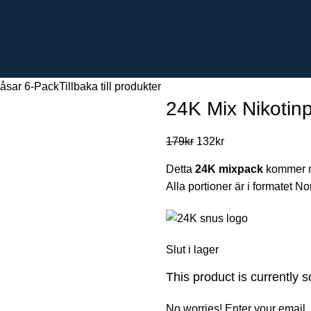
påsar 6-Pack
Tillbaka till produkter
24K Mix Nikotin
179
kr
132
kr
Detta
24K mixpack
kommer m
Alla portioner är i formatet 
Slut i lager
This product is currently s
No worries! Enter your email, 