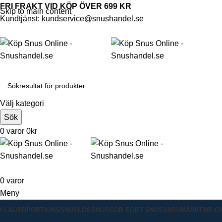
FRI FRAKT VID KÖP ÖVER 699 KR
Skip to main content
Kundtjänst: kundservice@snushandel.se
Välj kategori
Sök
0
varor
0
kr
0
varor
Meny
I LAGER
PORTIONSSNUS
LÖSSNUS
GÖR EGET SNUS
VARUMÄRKEN
E-C