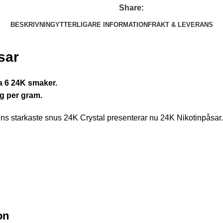
Share:
BESKRIVNING
YTTERLIGARE INFORMATION
FRAKT & LEVERANS
sar
a 6 24K smaker.
mg per gram.
ens starkaste snus 24K Crystal presenterar nu 24K Nikotinpåsar.
on