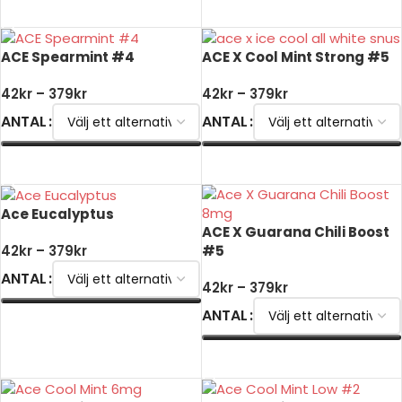
VÄLJ ALTERNATIV
ACE Spearmint #4
ACE X Cool Mint Strong #5
42
kr
–
379
kr
42
kr
–
379
kr
ANTAL
ANTAL
VÄLJ ALTERNATIV
VÄLJ ALTERNATIV
Ace Eucalyptus
ACE X Guarana Chili Boost
#5
42
kr
–
379
kr
ANTAL
42
kr
–
379
kr
ANTAL
VÄLJ ALTERNATIV
VÄLJ ALTERNATIV