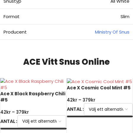
Snustyp
All White
Format
Slim
Producent
Ministry Of Snus
ACE Vitt Snus Online
Ace X Cosmic Cool Mint #5
Ace X Black Raspberry Chili
#5
42
kr
–
379
kr
ANTAL
42
kr
–
379
kr
ANTAL
VÄLJ ALTERNATIV