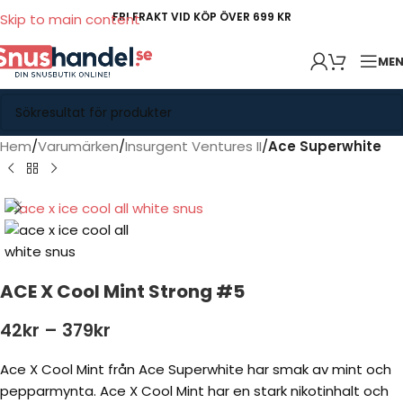
FRI FRAKT VID KÖP ÖVER 699 KR
Skip to main content
ME
Hem
Varumärken
Insurgent Ventures II
Ace Superwhite
ACE X Cool Mint Strong #5
42
kr
–
379
kr
Ace X Cool Mint från Ace Superwhite har smak av mint och
pepparmynta. Ace X Cool Mint har en stark nikotinhalt och