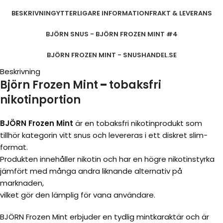
BESKRIVNING
YTTERLIGARE INFORMATION
FRAKT & LEVERANS
BJÖRN SNUS - BJÖRN FROZEN MINT #4
BJÖRN FROZEN MINT - SNUSHANDEL.SE
Beskrivning
Björn Frozen Mint
–
tobaksfri
nikotinportion
BJÖRN Frozen Mint
är en tobaksfri nikotinprodukt som
tillhör kategorin vitt snus och levereras i ett diskret slim-
format.
Produkten innehåller nikotin och har en högre nikotinstyrka
jämfört med många andra liknande alternativ på
marknaden,
vilket gör den lämplig för vana användare.
BJÖRN Frozen Mint erbjuder en tydlig mintkaraktär och är