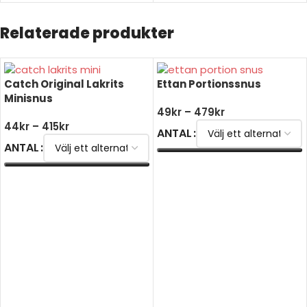
Relaterade produkter
Catch Original Lakrits
Ettan Portionssnus
Minisnus
49
kr
–
479
kr
44
kr
–
415
kr
ANTAL
ANTAL
VÄLJ ALTERNATIV
VÄLJ ALTERNATIV