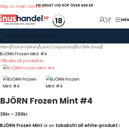
FRI FRAKT VID KÖP ÖVER 699 KR
Skip to main content
ME
Hem
Varumärken
Luna Corporate
BJÖRN Snus
BJÖRN Frozen Mint #4
Tillbaka till produkter
BJÖRN Frozen Mint #4
38
kr
–
299
kr
BJÖRN Frozen Mint
är en
tobaksfri all white-produkt
i