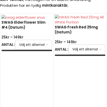
Produkten har en tydlig
mintkaraktär
,
SWAG Elderflower Slim
SWAG Fresh Red 25mg
#4 (Datum)
(Datum)
25
kr
–
149
kr
25
kr
–
149
kr
ANTAL
ANTAL
VÄLJ ALTERNATIV
VÄLJ ALTERNATIV