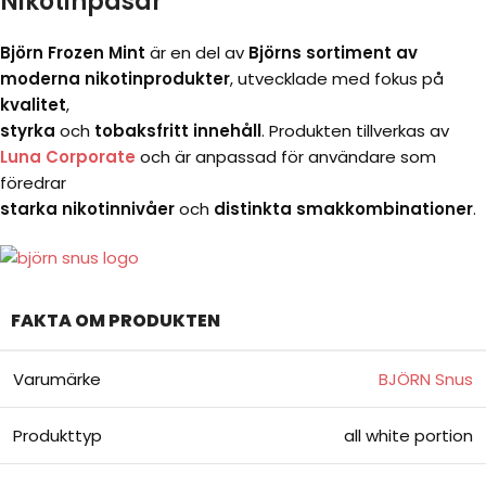
Nikotinpåsar
Björn Frozen Mint
är en del av
Björns sortiment av
moderna nikotinprodukter
, utvecklade med fokus på
kvalitet
,
styrka
och
tobaksfritt innehåll
. Produkten tillverkas av
Luna Corporate
och är anpassad för användare som
föredrar
starka nikotinnivåer
och
distinkta smakkombinationer
.
FAKTA OM PRODUKTEN
Varumärke
BJÖRN Snus
Produkttyp
all white portion