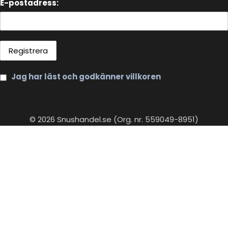
E-postadress:
Jag har läst och godkänner villkoren
© 2026 Snushandel.se (Org. nr. 559049-8951)