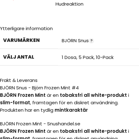
Hudreaktion
Ytterligare information
VARUMÄRKEN
BJÖRN Snus
VÄLJ ANTAL
1 Dosa
,
5 Pack
,
10-Pack
Frakt & Leverans
BJÖRN Snus - Björn Frozen Mint #4
BJÖRN Frozen Mint
är en
tobaksfri all white-produkt
i
slim-format
, framtagen för en diskret användning.
Produkten har en tydlig
mintkaraktär
BJÖRN Frozen Mint - Snushandel.se
BJÖRN Frozen Mint
är en
tobaksfri all white-produkt
i
slim-format
, framtagen för en diskret användning.