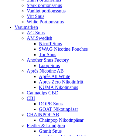
Stark portionssnus
Vanligt portionssnus
Vitt Snus
White Portionssnus
Varumärken
AG Snus
AM.Swedish
Nicoff Snus
SWAG Nicotine Pouches
Tor Snus
Another Snus Factory
Loop Snus
Après Nicotine AB
Après All White
Apres Zero Nikotinfritt
KUMA Nikotinsnus
Cannadips CBD
CBI
DOPE Snus
GOAT Nikotinpåsar
CHAINPOP AB
Chainpop Nikotinpåsar
Fiedler & Lundgren
Granit Snus