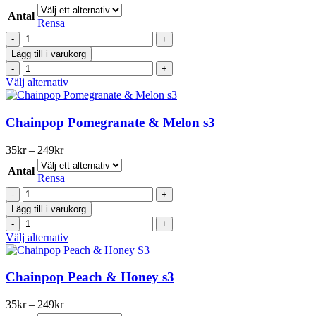
35kr
produktsidan
Antal
till
Rensa
249kr
Chainpop
Almond
Lägg till i varukorg
&
Chainpop
Vanilla
Almond
Den
Välj alternativ
S3
&
här
mängd
Vanilla
produkten
S3
har
Chainpop Pomegranate & Melon s3
mängd
flera
varianter.
Prisintervall:
35
kr
–
249
kr
De
35kr
olika
Antal
till
Rensa
alternativen
249kr
Chainpop
kan
Pomegranate
väljas
Lägg till i varukorg
&
på
Chainpop
Melon
produktsidan
Pomegranate
Den
Välj alternativ
s3
&
här
mängd
Melon
produkten
s3
har
Chainpop Peach & Honey s3
mängd
flera
varianter.
Prisintervall:
35
kr
–
249
kr
De