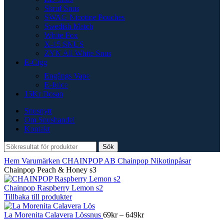
Skruf Snus
SWAG Nicotine Pouches
Swedish Match
White Fox
X-15 SNUS
ZYN All White Snus
E-Cigg
Engångs Vape
E-Juice
15Kr Dosan
Snusnytt
Om Snushandel
Kontakt
Sök
Hem
Varumärken
CHAINPOP AB
Chainpop Nikotinpåsar
Chainpop Peach & Honey s3
Chainpop Raspberry Lemon s2
Tillbaka till produkter
Prisintervall:
La Morenita Calavera Lössnus
69
kr
–
649
kr
69kr