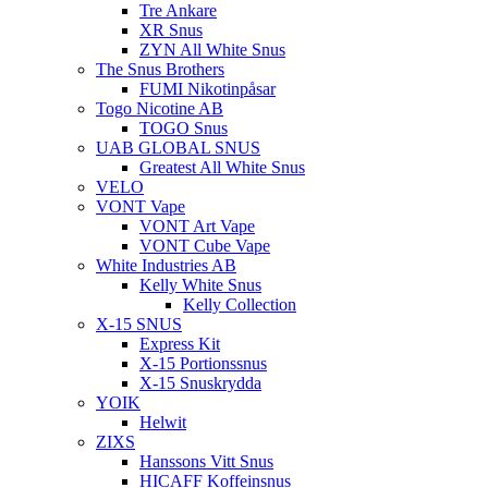
Tre Ankare
XR Snus
ZYN All White Snus
The Snus Brothers
FUMI Nikotinpåsar
Togo Nicotine AB
TOGO Snus
UAB GLOBAL SNUS
Greatest All White Snus
VELO
VONT Vape
VONT Art Vape
VONT Cube Vape
White Industries AB
Kelly White Snus
Kelly Collection
X-15 SNUS
Express Kit
X-15 Portionssnus
X-15 Snuskrydda
YOIK
Helwit
ZIXS
Hanssons Vitt Snus
HICAFF Koffeinsnus