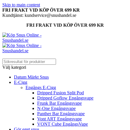
Skip to main content
FRI FRAKT VID KÖP ÖVER 699 KR
Kundtjänst: kundservice@snushandel.se
FRI FRAKT VID KÖP ÖVER 699 KR
Välj kategori
Datum Märkt Snus
E-Cigg
Engångs E-Cigg
Dripped Fusion Split Pod
Dripped Goflow Engångsvape
Frunk Bar Engångsvape
N-One Engångsvape
Panther Bar Engångsvape
Vont ART Engångsvape
VONT Cube EngångsVape
Gör eget snus