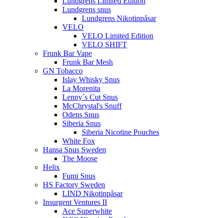
Lundgrens Limited Edition
Lundgrens snus
Lundgrens Nikotinpåsar
VELO
VELO Limited Edition
VELO SHIFT
Frunk Bar Vape
Frunk Bar Mesh
GN Tobacco
Islay Whisky Snus
La Morenita
Lenny´s Cut Snus
McChrystal's Snuff
Odens Snus
Siberia Snus
Siberia Nicotine Pouches
White Fox
Hansa Snus Sweden
The Moose
Helix
Fumi Snus
HS Factory Sweden
LIND Nikotinpåsar
Insurgent Ventures II
Ace Superwhite