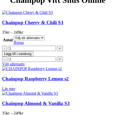
Chainpop Cherry & Chili S3
Prisintervall:
35
kr
–
249
kr
35kr
Antal
till
Rensa
249kr
Chainpop
Cherry
Lägg till i varukorg
&
Chainpop
Chili
Cherry
Den
Välj alternativ
S3
&
här
mängd
Chili
produkten
S3
har
Chainpop Raspberry Lemon s2
mängd
flera
varianter.
Läs mer
De
olika
alternativen
Chainpop Almond & Vanilla S3
kan
väljas
Prisintervall:
35
kr
–
249
kr
på