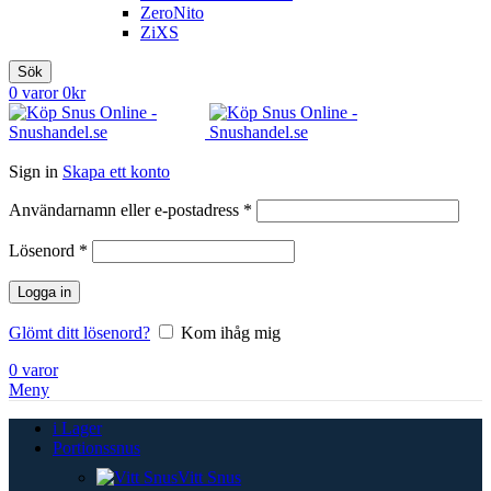
ZeroNito
ZiXS
Sök
0
varor
0
kr
Sign in
Skapa ett konto
Obligatoriskt
Användarnamn eller e-postadress
*
Obligatoriskt
Lösenord
*
Logga in
Glömt ditt lösenord?
Kom ihåg mig
0
varor
Meny
i Lager
Portionssnus
Vitt Snus