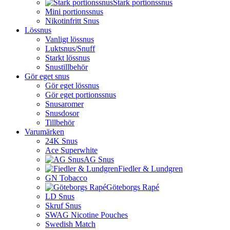
Stark portionssnus
Mini portionssnus
Nikotinfritt Snus
Lössnus
Vanligt lössnus
Luktsnus/Snuff
Starkt lössnus
Snustillbehör
Gör eget snus
Gör eget lössnus
Gör eget portionssnus
Snusaromer
Snusdosor
Tillbehör
Varumärken
24K Snus
Ace Superwhite
AG Snus
Fiedler & Lundgren
GN Tobacco
Göteborgs Rapé
LD Snus
Skruf Snus
SWAG Nicotine Pouches
Swedish Match