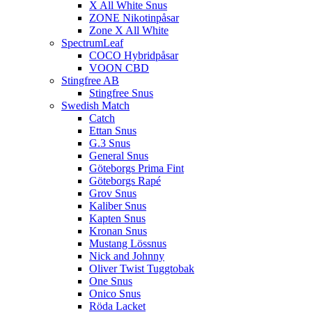
X All White Snus
ZONE Nikotinpåsar
Zone X All White
SpectrumLeaf
COCO Hybridpåsar
VOON CBD
Stingfree AB
Stingfree Snus
Swedish Match
Catch
Ettan Snus
G.3 Snus
General Snus
Göteborgs Prima Fint
Göteborgs Rapé
Grov Snus
Kaliber Snus
Kapten Snus
Kronan Snus
Mustang Lössnus
Nick and Johnny
Oliver Twist Tuggtobak
One Snus
Onico Snus
Röda Lacket