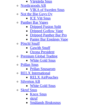
Vårgårda Snus
Nordicgoods AB
VIKA of Sweden Snus
Not the Big Guys Oy
ICE Vitt Snus
Panther Bar Vapes
Dripped Fusion Split
Dripped Goflow Vape
Dripped Panther Bar Pro
Panter Bar Engångs Vape
Pöschl Snuff
Gawith Snuff
Ozona President
Premium Global Trading
White Gold Snus
Prillan Snus
Prillan Snusarom
RELX International
RELX AirPouches
Silverton AB
White Gold Snus
Skruf Snus
Knox Snus
skruf
Smålands Brukssnus