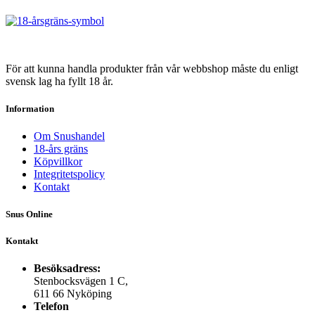
olika
alternativen
kan
väljas
på
produktsidan
För att kunna handla produkter från vår webbshop måste du enligt
svensk lag ha fyllt 18 år.
Information
Om Snushandel
18-års gräns
Köpvillkor
Integritetspolicy
Kontakt
Snus Online
Kontakt
Besöksadress:
Stenbocksvägen 1 C,
611 66 Nyköping
Telefon