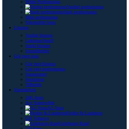
White Portionssnus
Vanligt portionssnus
Stark portionssnus
Mini portionssnus
Nikotinfritt Snus
Lössnus
Vanligt lössnus
Luktsnus/Snuff
Starkt lössnus
Snustillbehör
Gör eget snus
Gör eget lössnus
Gör eget portionssnus
Snusaromer
Snusdosor
Tillbehör
Varumärken
24K Snus
Ace Superwhite
AG Snus
Fiedler & Lundgren
GN Tobacco
Göteborgs Rapé
LD Snus