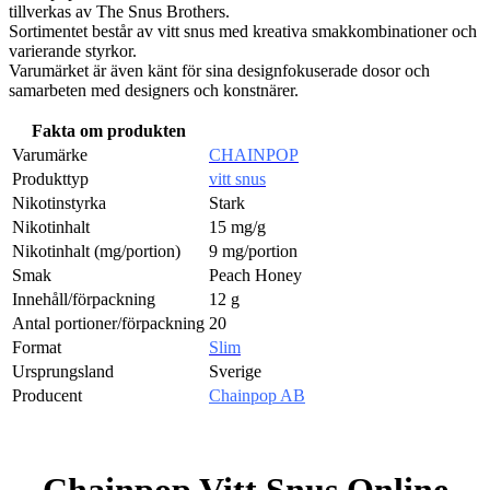
tillverkas av The Snus Brothers.
Sortimentet består av vitt snus med kreativa smakkombinationer och
varierande styrkor.
Varumärket är även känt för sina designfokuserade dosor och
samarbeten med designers och konstnärer.
Fakta om produkten
Varumärke
CHAINPOP
Produkttyp
vitt snus
Nikotinstyrka
Stark
Nikotinhalt
15 mg/g
Nikotinhalt (mg/portion)
9 mg/portion
Smak
Peach Honey
Innehåll/förpackning
12 g
Antal portioner/förpackning
20
Format
Slim
Ursprungsland
Sverige
Producent
Chainpop AB
Chainpop Vitt Snus Online