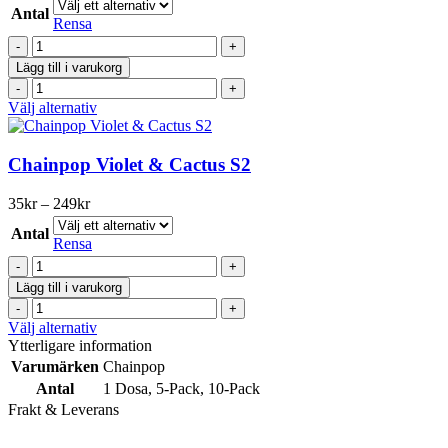
35kr
olika
Antal
till
Rensa
alternativen
249kr
Chainpop
kan
Peach
väljas
Lägg till i varukorg
&
på
Chainpop
Honey
produktsidan
Peach
Den
Välj alternativ
s3
&
här
mängd
Honey
produkten
s3
har
Chainpop Violet & Cactus S2
mängd
flera
varianter.
Prisintervall:
35
kr
–
249
kr
De
35kr
olika
Antal
till
Rensa
alternativen
249kr
Chainpop
kan
Violet
väljas
Lägg till i varukorg
&
på
Chainpop
Cactus
produktsidan
Violet
Den
Välj alternativ
S2
&
här
Ytterligare information
mängd
Cactus
produkten
Varumärken
Chainpop
S2
har
Antal
1 Dosa
,
5-Pack
,
10-Pack
mängd
flera
Frakt & Leverans
varianter.
De