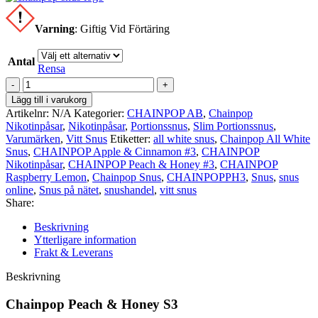
Varning
:
Giftig Vid Förtäring
Antal
Rensa
Chainpop
Peach
Lägg till i varukorg
&
Artikelnr:
N/A
Kategorier:
CHAINPOP AB
,
Chainpop
Honey
Nikotinpåsar
,
Nikotinpåsar
,
Portionssnus
,
Slim Portionssnus
,
s3
Varumärken
,
Vitt Snus
Etiketter:
all white snus
,
Chainpop All White
mängd
Snus
,
CHAINPOP Apple & Cinnamon #3
,
CHAINPOP
Nikotinpåsar
,
CHAINPOP Peach & Honey #3
,
CHAINPOP
Raspberry Lemon
,
Chainpop Snus
,
CHAINPOPPH3
,
Snus
,
snus
online
,
Snus på nätet
,
snushandel
,
vitt snus
Share:
Beskrivning
Ytterligare information
Frakt & Leverans
Beskrivning
Chainpop Peach & Honey S3