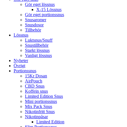
Gör eget lössnus
X-15 Lössnus
Gör eget portionssnus
Snusaromer
Snusdosor
Tillbehör
Lössnus
Luktsnus/Snuff
Snustillbehör
Starkt lössnus
Vanligt lössnus
Nyheter
Övrigt
Portionssnus
15Kr Dosan
AirPouch
CBD Snus
Koffein snus
Limited Edition Snus
Mini portionssnus
Mix Pack Snus
Nikotinfritt Snus
Nikotinpåsar
Limited Edition
Slim Portionssnus