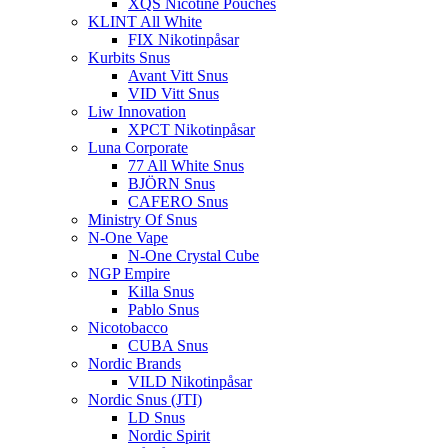
XQS Nicotine Pouches
KLINT All White
FIX Nikotinpåsar
Kurbits Snus
Avant Vitt Snus
VID Vitt Snus
Liw Innovation
XPCT Nikotinpåsar
Luna Corporate
77 All White Snus
BJÖRN Snus
CAFERO Snus
Ministry Of Snus
N-One Vape
N-One Crystal Cube
NGP Empire
Killa Snus
Pablo Snus
Nicotobacco
CUBA Snus
Nordic Brands
VILD Nikotinpåsar
Nordic Snus (JTI)
LD Snus
Nordic Spirit