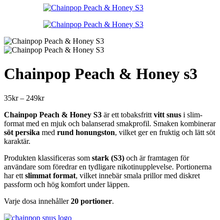
till
649kr
Chainpop Peach & Honey s3
Prisintervall:
35
kr
–
249
kr
35kr
Chainpop Peach & Honey S3
är ett tobaksfritt
vitt snus
i slim-
till
format med en mjuk och balanserad smakprofil. Smaken kombinerar
249kr
söt persika
med
rund honungston
, vilket ger en fruktig och lätt söt
karaktär.
Produkten klassificeras som
stark (S3)
och är framtagen för
användare som föredrar en tydligare nikotinupplevelse. Portionerna
har ett
slimmat format
, vilket innebär smala prillor med diskret
passform och hög komfort under läppen.
Varje dosa innehåller
20 portioner
.