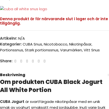
Denna produkt är för närvarande slut i lager och är inte
tillgänglig.
Artikelnr:
N/A
Kategorier:
CUBA Snus
,
Nicotobacco
,
Nikotinpåsar
,
Portionssnus
,
Stark portionssnus
,
Varumärken
,
Vitt Snus
Share:
Beskrivning
Om produkten CUBA Black Jogurt
All White Portion
CUBA Jogurt
är svartfärgade nikotinpåsar med en unik
smak av yoghurt smaksatt med jordgubbe. Inuti varje burk