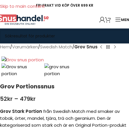
FRI FRAKT VID KÖP ÖVER 699 KR
Skip to main content
ME
Hem
Varumärken
Swedish Match
Grov Snus
Grov Portionssnus
52
kr
–
479
kr
Grov Stark Portion
från Swedish Match med smaker av
tobak, örter, mandel, tjära, trä och geranium. Den är
kategoriserad som stark och är en Original Portion-produkt