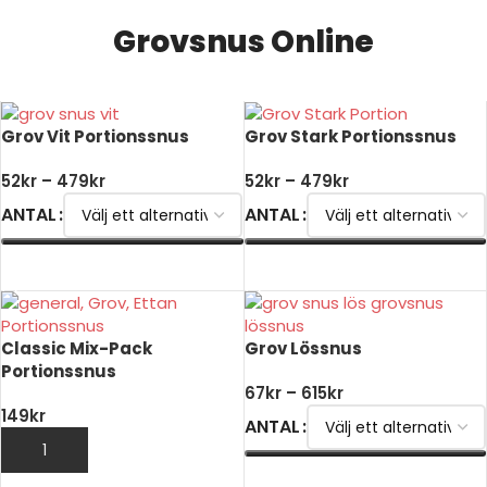
Grovsnus Online
Grov Vit Portionssnus
Grov Stark Portionssnus
52
kr
–
479
kr
52
kr
–
479
kr
ANTAL
ANTAL
VÄLJ ALTERNATIV
VÄLJ ALTERNATIV
Classic Mix-Pack
Grov Lössnus
Portionssnus
67
kr
–
615
kr
149
kr
ANTAL
LÄGG TILL I VARUKORG
VÄLJ ALTERNATIV