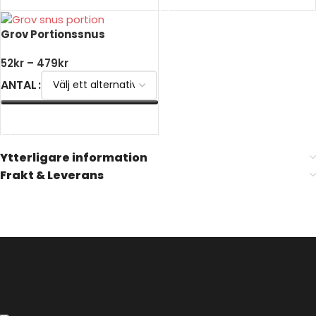
Grov Portionssnus
52
kr
–
479
kr
ANTAL
VÄLJ ALTERNATIV
Ytterligare information
Frakt & Leverans