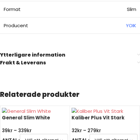
Format
Slim
Producent
YOIK
Ytterligare information
Frakt & Leverans
Relaterade produkter
General Slim White
Kaliber Plus Vit Stark
39
kr
–
339
kr
32
kr
–
279
kr