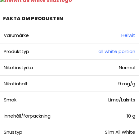
FAKTA OM PRODUKTEN
Varumärke
Helwit
Produkttyp
all white portion
Nikotinstyrka
Normal
Nikotinhalt
9 mg/g
Smak
Lime/Lakrits
Innehåll/förpackning
10 g
Snustyp
Slim All White