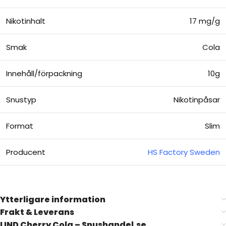
Nikotinhalt
17 mg/g
Smak
Cola
Innehåll/förpackning
10g
Snustyp
Nikotinpåsar
Format
Slim
Producent
HS Factory Sweden
Ytterligare information
Frakt & Leverans
LIND Cherry Cola – Snushandel.se