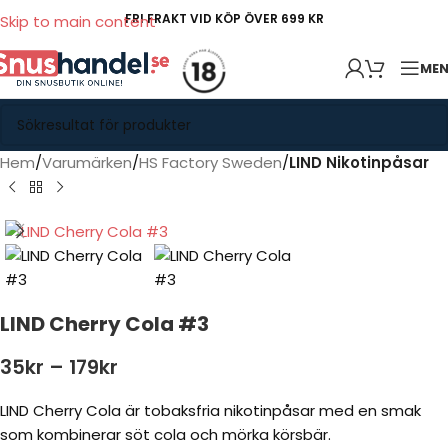
FRI FRAKT VID KÖP ÖVER 699 KR
Skip to main content
ME
Hem
Varumärken
HS Factory Sweden
LIND Nikotinpåsar
LIND Cherry Cola #3
35
kr
–
179
kr
LIND Cherry Cola är tobaksfria nikotinpåsar med en smak
som kombinerar söt cola och mörka körsbär.