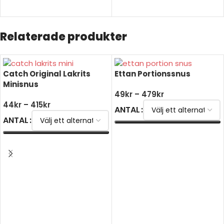
Relaterade produkter
Catch Original Lakrits
Ettan Portionssnus
Minisnus
49
kr
–
479
kr
44
kr
–
415
kr
ANTAL
ANTAL
VÄLJ ALTERNATIV
VÄLJ ALTERNATIV