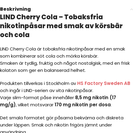
Beskrivning
LIND Cherry Cola – Tobaksfria
nikotinpåsar med smak av körsbär
och cola
LIND Cherry Cola är tobaksfria nikotinpåsar med en smak
som kombinerar söt cola och mörka körsbär.
Smaken är tydlig, fruktig och något nostalgisk, med en frisk
kolaton som ger en balanserad helhet.
Produkten tillverkas i Stockholm av
HS Factory Sweden AB
och ingår i LIND-serien av vita nikotinpåsar.
Varje slim-format påse innehåller
8,5 mg nikotin (17
mg/g)
, vilket motsvarar
170 mg nikotin per dosa
.
Det smala formatet gör påsarna bekväma och diskreta
under läppen. Smak och nikotin frigörs jämnt under
användning,