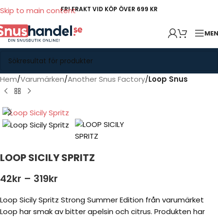
FRI FRAKT VID KÖP ÖVER 699 KR
Skip to main content
ME
Hem
Varumärken
Another Snus Factory
Loop Snus
LOOP SICILY SPRITZ
42
kr
–
319
kr
Loop Sicily Spritz Strong Summer Edition från varumärket
Loop har smak av bitter apelsin och citrus. Produkten har