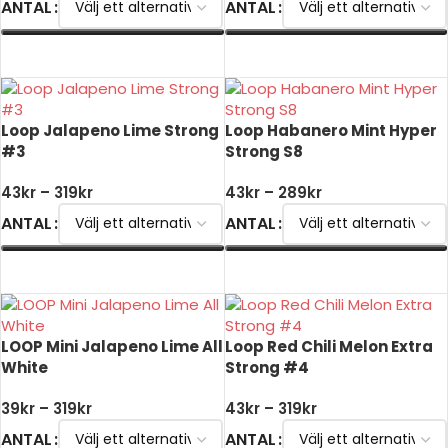
ANTAL
ANTAL
VÄLJ ALTERNATIV
VÄLJ ALTERNATIV
Loop Jalapeno Lime Strong
Loop Habanero Mint Hyper
#3
Strong S8
43
kr
–
319
kr
43
kr
–
289
kr
ANTAL
ANTAL
VÄLJ ALTERNATIV
VÄLJ ALTERNATIV
LOOP Mini Jalapeno Lime All
Loop Red Chili Melon Extra
White
Strong #4
39
kr
–
319
kr
43
kr
–
319
kr
ANTAL
ANTAL