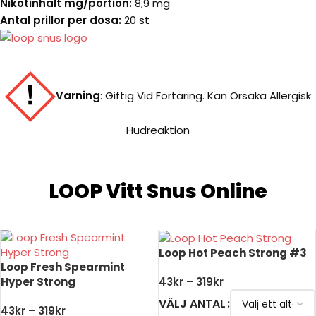
Nikotinhalt mg/portion:
8,9 mg
Antal prillor per dosa:
20 st
Varning
:
Giftig Vid Förtäring. Kan Orsaka Allergisk
Hudreaktion
LOOP Vitt Snus Online
Loop Hot Peach Strong #3
Loop Fresh Spearmint
Hyper Strong
43
kr
–
319
kr
VÄLJ ANTAL
43
kr
–
319
kr