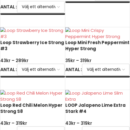
ANTAL
VÄLJ ALTERNATIV
VÄLJ ALTERNATIV
Loop Strawberry Ice Strong
Loop Mini Fresh Peppermint
#3
Hyper Strong
43
kr
–
289
kr
35
kr
–
319
kr
ANTAL
ANTAL
VÄLJ ALTERNATIV
VÄLJ ALTERNATIV
Loop Red Chili Melon Hyper
LOOP Jalapeno Lime Extra
Strong S8
Stark #4
43
kr
–
319
kr
43
kr
–
319
kr