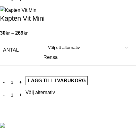
Kapten Vit Mini
30
kr
–
269
kr
ANTAL
Rensa
LÄGG TILL I VARUKORG
Välj alternativ