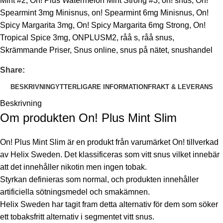
Mint #2
,
On! Plus Watermelon Mint Strong #3
,
on! snus
,
On!
Spearmint 3mg Minisnus
,
on! Spearmint 6mg Minisnus
,
On!
Spicy Margarita 3mg
,
On! Spicy Margarita 6mg Strong
,
On!
Tropical Spice 3mg
,
ONPLUSM2
,
råå s
,
råå snus
,
Skrämmande Priser
,
Snus online
,
snus på nätet
,
snushandel
Share:
BESKRIVNING
YTTERLIGARE INFORMATION
FRAKT & LEVERANS
Beskrivning
Om produkten On! Plus Mint Slim
On! Plus Mint Slim är en produkt från varumärket On! tillverkad
av Helix Sweden. Det klassificeras som vitt snus vilket innebär
att det innehåller nikotin men ingen tobak.
Styrkan definieras som normal, och produkten innehåller
artificiella sötningsmedel och smakämnen.
Helix Sweden har tagit fram detta alternativ för dem som söker
ett tobaksfritt alternativ i segmentet vitt snus.