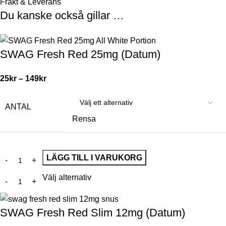
Frakt & Leverans
Du kanske också gillar …
SWAG Fresh Red 25mg (Datum)
25
kr
–
149
kr
ANTAL
Rensa
LÄGG TILL I VARUKORG
Välj alternativ
SWAG Fresh Red Slim 12mg (Datum)