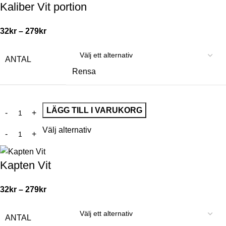
Kaliber Vit portion
32
kr
–
279
kr
ANTAL
Rensa
LÄGG TILL I VARUKORG
Välj alternativ
Kapten Vit
32
kr
–
279
kr
ANTAL