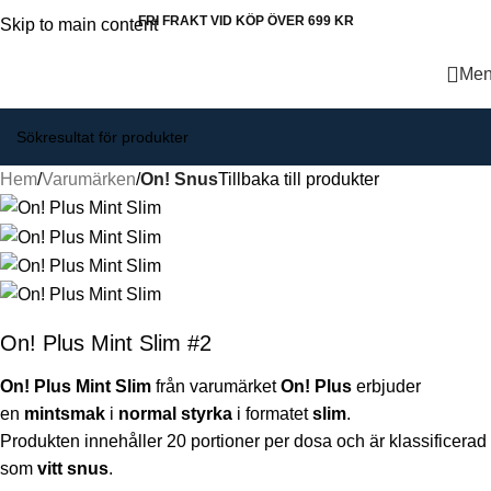
FRI FRAKT VID KÖP ÖVER 699 KR
Skip to main content
Me
Hem
Varumärken
On! Snus
Tillbaka till produkter
On! Plus Mint Slim #2
On! Plus Mint Slim
från varumärket
On! Plus
erbjuder
en
mintsmak
i
normal styrka
i formatet
slim
.
Produkten innehåller 20 portioner per dosa och är klassificerad
som
vitt snus
.