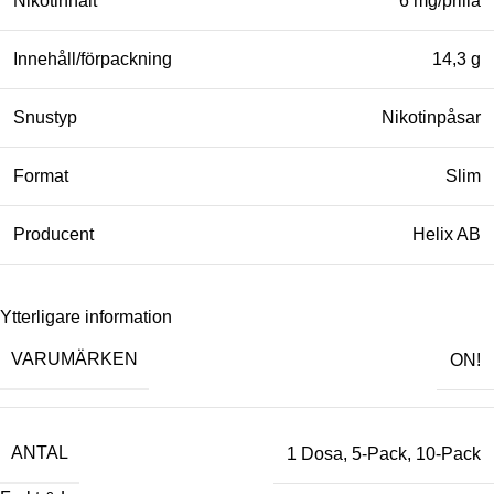
Nikotinhalt
6 mg/prilla
Innehåll/förpackning
14,3 g
Snustyp
Nikotinpåsar
Format
Slim
Producent
Helix AB
Ytterligare information
VARUMÄRKEN
ON!
ANTAL
1 Dosa
,
5-Pack
,
10-Pack