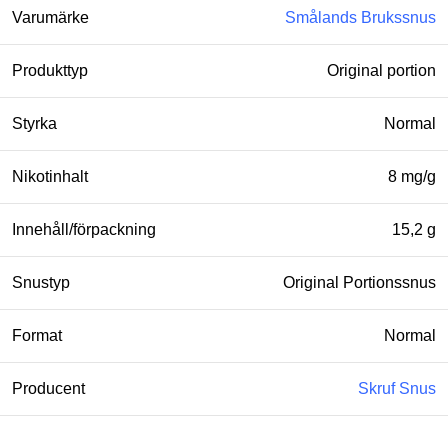
Varumärke
Smålands Brukssnus
Produkttyp
Original portion
Styrka
Normal
Nikotinhalt
8 mg/g
Innehåll/förpackning
15,2 g
Snustyp
Original Portionssnus
Format
Normal
Producent
Skruf Snus