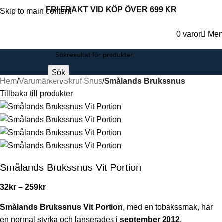
FRI FRAKT VID KÖP ÖVER 699 KR
Skip to main content
0
varor
Me
Sök
Hem
Varumärken
Skruf Snus
Smålands Brukssnus
Tillbaka till produkter
Smålands Brukssnus Vit Portion
32
kr
–
259
kr
Smålands Brukssnus Vit Portion
, med en tobakssmak, har
en normal styrka och lanserades i
september 2012
.