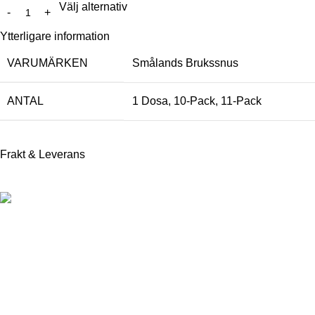
Välj alternativ
Ytterligare information
VARUMÄRKEN
Smålands Brukssnus
ANTAL
1 Dosa
,
10-Pack
,
11-Pack
Frakt & Leverans
För att kunna handla produkter från vår webbshop måste du
enligt svensk lag ha fyllt 18 år.
Information