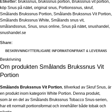
Etiketter:
brukssnus
,
brukssnus portion
,
Brukssnus vit portion
,
köp Snus på nätet
,
original snus
,
Portionssnus
,
skruf
,
Smålands Brukssnus Portion
,
Smålands Brukssnus Vit Portion
,
Smålands Brukssnus White
,
Smålands snus vit
,
smålandssnus
,
Snus
,
snus online
,
Snus på nätet
,
snushandel
,
snushandel.se
Share:
BESKRIVNING
YTTERLIGARE INFORMATION
FRAKT & LEVERANS
Beskrivning
Om produkten Smålands Brukssnus Vit
Portion
Smålands Brukssnus Vit Portion
, tillverkad av Skruf Snus, är
en produkt inom kategorin White Portion. Denna produkt,
som är en del av Smålands Brukssnus Tobacco Snus-serien,
har ett normalt portionsformat och innehåller både tobak och