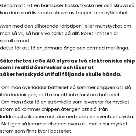
Genom att likt en barnsäker flaska, trycka ner och skruva så
kan dom små liven inte skruva av toppen i ren nyfikenhet.
Även med den tillhörande ”driptipen” eller munstycket om
man så vill, så har Vivo tänkt på allt. Röret i mitten är
spiralformad,
detta för att få en jämnare ånga och därmed mer ånga.
Säkerheten i eGo AIO styrs av två elektroniska chip
som i realtid övervakar och löser ut
säkerhetsskydd utifall följande skulle hända.
Om man överladdar batteriet så kommer chippen att slå
ifrån laddningen, detta för att inte förstöra batteriet.
Om man råkar få en strömkälla som levererar för mycket
ström så kommer chippen återigen att slå ifrån
laddningsfunktionen och därmed säkra en eventuell olycka.
Slutligen så kommer chippen även att mäta hur mycket
ström som finns kvar i batteriet.