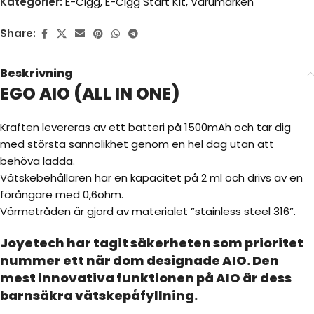
Kategorier:
E-Cigg
,
E-Cigg Start Kit
,
Varumärken
Share:
Beskrivning
EGO AIO (ALL IN ONE)
Kraften levereras av ett batteri på 1500mAh och tar dig
med största sannolikhet genom en hel dag utan att
behöva ladda.
Vätskebehållaren har en kapacitet på 2 ml och drivs av en
förångare med 0,6ohm.
Värmetråden är gjord av materialet ”stainless steel 316”.
Joyetech har tagit säkerheten som prioritet
nummer ett när dom designade AIO. Den
mest innovativa funktionen på AIO är dess
barnsäkra vätskepåfyllning.