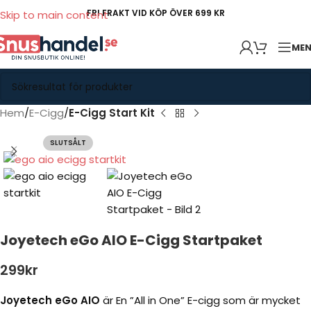
FRI FRAKT VID KÖP ÖVER 699 KR
Skip to main content
ME
Hem
E-Cigg
E-Cigg Start Kit
SLUTSÅLT
Joyetech eGo AIO E-Cigg Startpaket
299
kr
Joyetech eGo AIO
är En ”All in One” E-cigg som är mycket