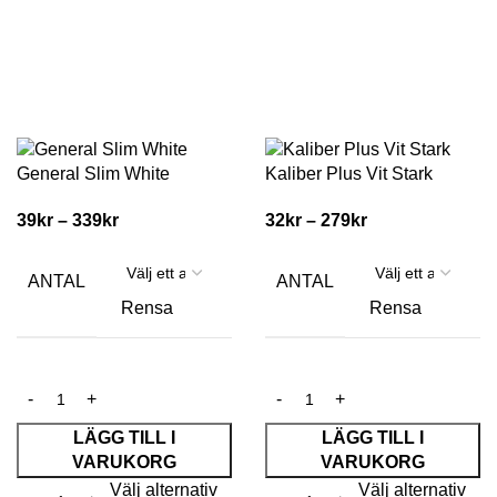
General Slim White
Kaliber Plus Vit Stark
39
kr
–
339
kr
32
kr
–
279
kr
ANTAL
ANTAL
Rensa
Rensa
LÄGG TILL I
LÄGG TILL I
VARUKORG
VARUKORG
Välj alternativ
Välj alternativ