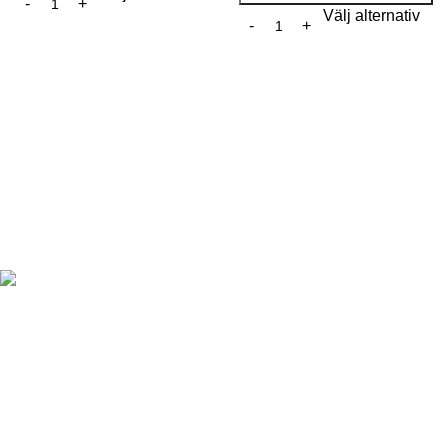
Välj alternativ
Information
Om Snushand
18-års gräns
För att kunna handla produkter från vår
Köpvillkor
webbshop måste du enligt svensk lag ha
Integritetspolic
fyllt 18 år.
Kontakt