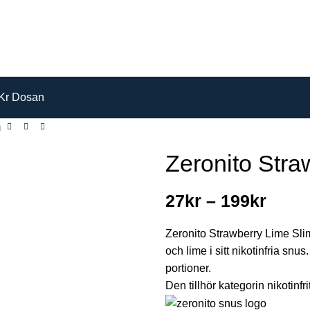
Kr Dosan
m
Zeronito Stra
27
kr
–
199
kr
Zeronito Strawberry Lime Sli
och lime i sitt nikotinfria snu
portioner.
Den tillhör kategorin nikotinfri