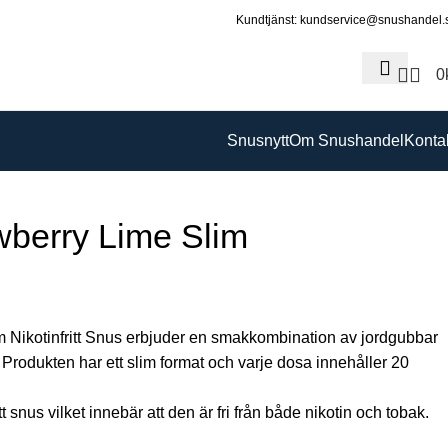
Kundtjänst: kundservice@snushandel.
0
Snusnytt
Om Snushandel
Konta
wberry Lime Slim
m Nikotinfritt Snus erbjuder en smakkombination av jordgubbar
s. Produkten har ett slim format och varje dosa innehåller 20
tt snus vilket innebär att den är fri från både nikotin och tobak.