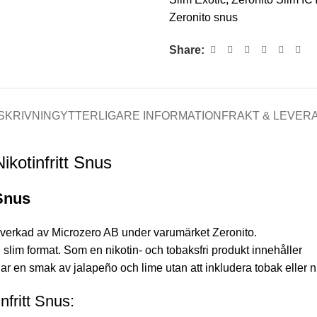
Zeronito snus
Share:
SKRIVNING
YTTERLIGARE INFORMATION
FRAKT & LEVER
kotinfritt Snus
 Snus
illverkad av Microzero AB under varumärket Zeronito.
 slim format. Som en nikotin- och tobaksfri produkt innehåller
 har en smak av jalapeño och lime utan att inkludera tobak eller n
fritt Snus: