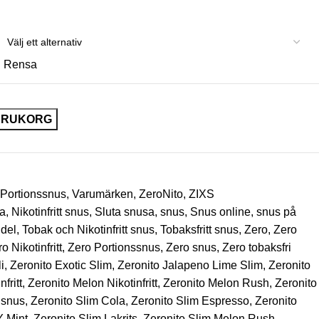
Rensa
VARUKORG
Portionssnus
,
Varumärken
,
ZeroNito
,
ZIXS
sa
,
Nikotinfritt snus
,
Sluta snusa
,
snus
,
Snus online
,
snus på
del
,
Tobak och Nikotinfritt snus
,
Tobaksfritt snus
,
Zero
,
Zero
o Nikotinfritt
,
Zero Portionssnus
,
Zero snus
,
Zero tobaksfri
i
,
Zeronito Exotic Slim
,
Zeronito Jalapeno Lime Slim
,
Zeronito
fritt
,
Zeronito Melon Nikotinfritt
,
Zeronito Melon Rush
,
Zeronito
t snus
,
Zeronito Slim Cola
,
Zeronito Slim Espresso
,
Zeronito
Y Mint
,
Zeronito Slim Lakrits
,
Zeronito Slim Melon Rush
,