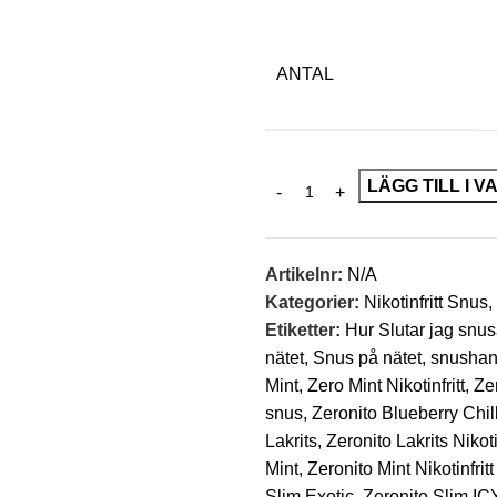
ANTAL
LÄGG TILL I 
Artikelnr:
N/A
Kategorier:
Nikotinfritt Snus
,
Etiketter:
Hur Slutar jag snu
nätet
,
Snus på nätet
,
snushan
Mint
,
Zero Mint Nikotinfritt
,
Zer
snus
,
Zeronito Blueberry Chill
Lakrits
,
Zeronito Lakrits Nikotin
Mint
,
Zeronito Mint Nikotinfrit
Slim Exotic
,
Zeronito Slim IC