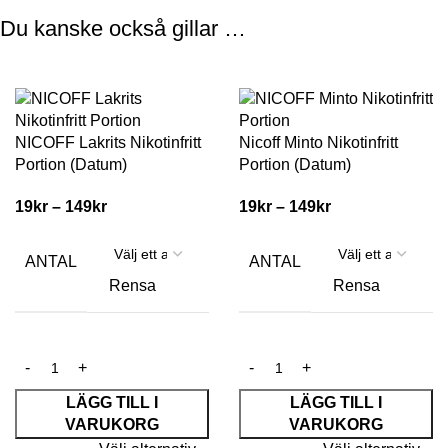
Du kanske också gillar …
-24%
-24%
NICOFF Lakrits Nikotinfritt
Nicoff Minto Nikotinfritt
Portion (Datum)
Portion (Datum)
19
kr
–
149
kr
19
kr
–
149
kr
ANTAL
ANTAL
Rensa
Rensa
LÄGG TILL I
LÄGG TILL I
VARUKORG
VARUKORG