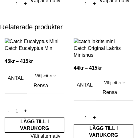
Välj alternativ
Välj alternativ
Relaterade produkter
Catch Eucalyptus Mini
Catch Original Lakrits
Minisnus
45
kr
–
415
kr
44
kr
–
415
kr
ANTAL
ANTAL
Rensa
Rensa
LÄGG TILL I
VARUKORG
LÄGG TILL I
VARUKORG
Välj alternativ