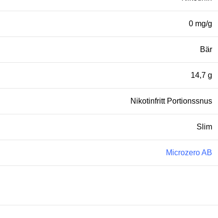
0 mg/g
Bär
14,7 g
Nikotinfritt Portionssnus
Slim
Microzero AB