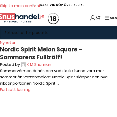
FRI FRAKT VID KÖP ÖVER 699 KR
Skip to main content
ME
Nyheter
Nordic Spirit Melon Square –
Sommarens Fullträff!
Posted by
K M Shannan
Sommarvärmen är här, och vad skulle kunna vara mer
sommar än vattenmelon? Nordic Spirit släpper den nya
nikotinportionen Nordic Spirit ...
Fortsätt läsning