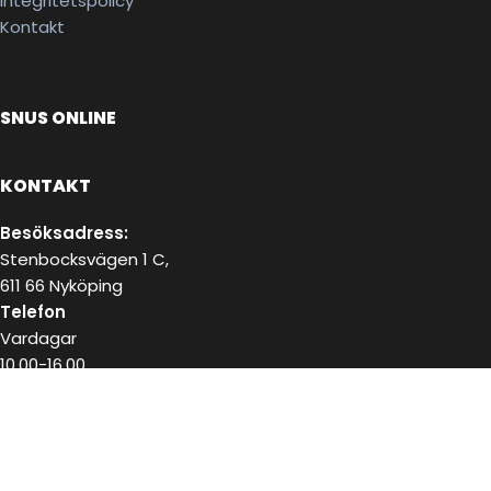
Integritetspolicy
Kontakt
SNUS ONLINE
KONTAKT
Besöksadress:
Stenbocksvägen 1 C,
611 66 Nyköping
Telefon
Vardagar
10.00-16.00
072-223 18 02
E-post
kundservice@snushandel.se
BETALA SÄKERT MED