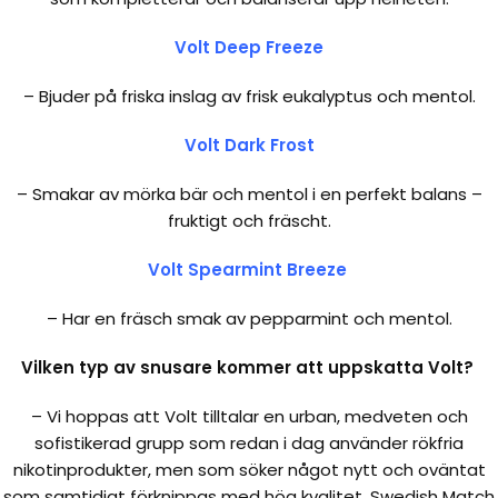
Volt Deep Freeze
– Bjuder på friska inslag av frisk eukalyptus och mentol.
Volt Dark Frost
– Smakar av mörka bär och mentol i en perfekt balans –
fruktigt och fräscht.
Volt Spearmint Breeze
– Har en fräsch smak av pepparmint och mentol.
Vilken typ av snusare kommer att uppskatta Volt?
– Vi hoppas att Volt tilltalar en urban, medveten och
sofistikerad grupp som redan i dag använder rökfria
nikotinprodukter, men som söker något nytt och oväntat
som samtidigt förknippas med hög kvalitet. Swedish Match