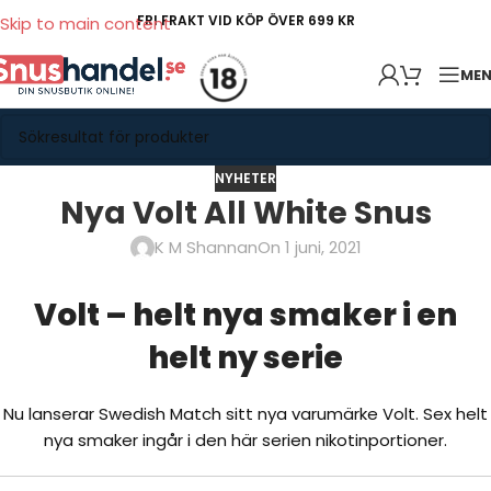
FRI FRAKT VID KÖP ÖVER 699 KR
Skip to main content
ME
NYHETER
Nya Volt All White Snus
K M Shannan
On 1 juni, 2021
Volt – helt nya smaker i en
helt ny serie
Nu lanserar Swedish Match sitt nya varumärke Volt. Sex helt
nya smaker ingår i den här serien nikotinportioner.