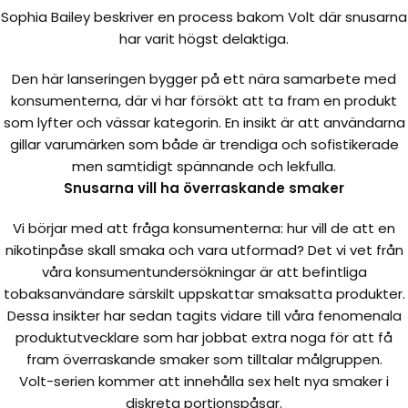
Sophia Bailey beskriver en process bakom Volt där snusarna
har varit högst delaktiga.
Den här lanseringen bygger på ett nära samarbete med
konsumenterna, där vi har försökt att ta fram en produkt
som lyfter och vässar kategorin. En insikt är att användarna
gillar varumärken som både är trendiga och sofistikerade
men samtidigt spännande och lekfulla.
Snusarna vill ha överraskande smaker
Vi börjar med att fråga konsumenterna: hur vill de att en
nikotinpåse skall smaka och vara utformad? Det vi vet från
våra konsumentundersökningar är att befintliga
tobaksanvändare särskilt uppskattar smaksatta produkter.
Dessa insikter har sedan tagits vidare till våra fenomenala
produktutvecklare som har jobbat extra noga för att få
fram överraskande smaker som tilltalar målgruppen.
Volt-serien kommer att innehålla sex helt nya smaker i
diskreta portionspåsar.