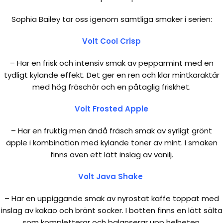
Sophia Bailey tar oss igenom samtliga smaker i serien:
Volt Cool Crisp
– Har en frisk och intensiv smak av pepparmint med en
tydligt kylande effekt. Det ger en ren och klar mintkaraktär
med hög fräschör och en påtaglig friskhet.
Volt Frosted Apple
– Har en fruktig men ändå fräsch smak av syrligt grönt
äpple i kombination med kylande toner av mint. I smaken
finns även ett lätt inslag av vanilj.
Volt Java Shake
– Har en uppiggande smak av nyrostat kaffe toppat med
inslag av kakao och bränt socker. I botten finns en lätt sälta
som kompletterar och balanserar upp helheten.