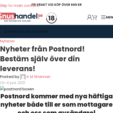
FRI FRAKT VID KÖP ÖVER 699 KR
Skip to main content
ME
Nyheter
Nyheter från Postnord!
Bestäm själv över din
leverans!
Posted by
K M Shannan
On 4 juni, 2021
Postnord kommer med nya häftiga
nyheter både till er som mottagare
och oss som avsändare!