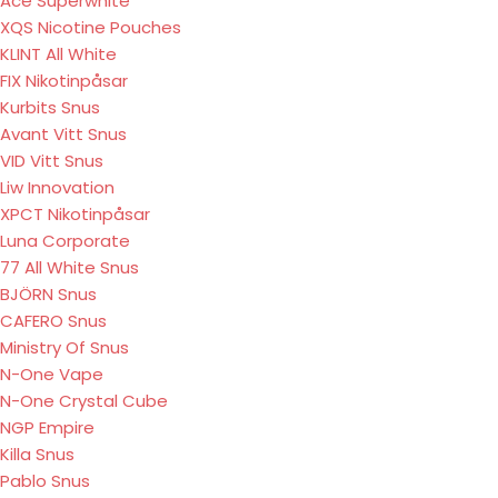
Ace Superwhite
XQS Nicotine Pouches
KLINT All White
FIX Nikotinpåsar
Kurbits Snus
Avant Vitt Snus
VID Vitt Snus
Liw Innovation
XPCT Nikotinpåsar
Luna Corporate
77 All White Snus
BJÖRN Snus
CAFERO Snus
Ministry Of Snus
N-One Vape
N-One Crystal Cube
NGP Empire
Killa Snus
Pablo Snus