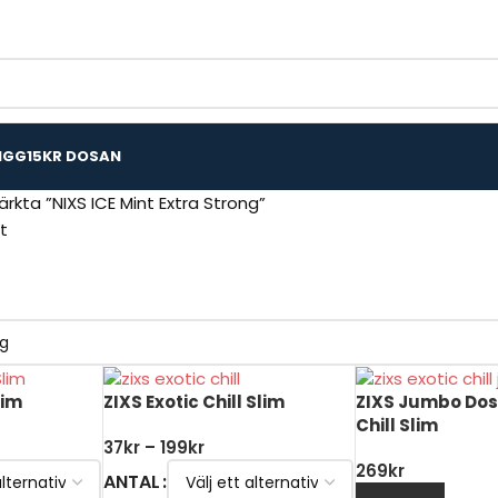
IGG
15KR DOSAN
rkta ”NIXS ICE Mint Extra Strong”
at
lim
ZIXS Exotic Chill Slim
ZIXS Jumbo Dos
Chill Slim
37
kr
–
199
kr
269
kr
ANTAL