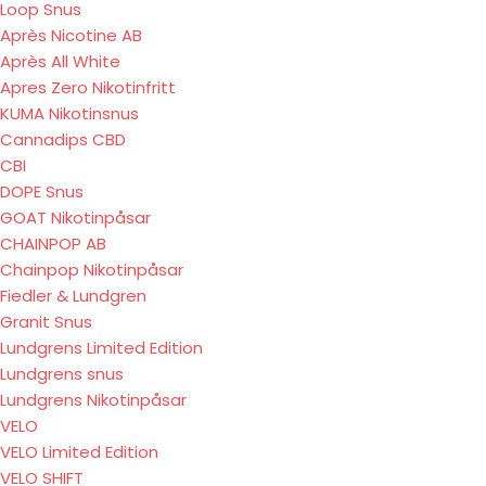
Loop Snus
Après Nicotine AB
Après All White
Apres Zero Nikotinfritt
KUMA Nikotinsnus
Cannadips CBD
CBI
DOPE Snus
GOAT Nikotinpåsar
CHAINPOP AB
Chainpop Nikotinpåsar
Fiedler & Lundgren
Granit Snus
Lundgrens Limited Edition
Lundgrens snus
Lundgrens Nikotinpåsar
VELO
VELO Limited Edition
VELO SHIFT