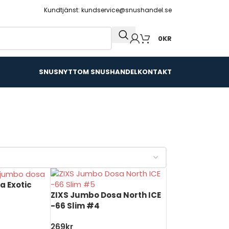
Kundtjänst: kundservice@snushandel.se
0
KR
SNUSNYTT
OM SNUSHANDEL
KONTAKT
a Exotic
ZIXS Jumbo Dosa North ICE
-66 Slim #4
269
kr