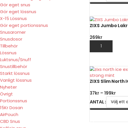
Gör eget snus
VÄLJ ALTERNATIV
Gör eget lössnus
X-15 Lössnus
Gör eget portionssnus
ZIXS Jumbo Lakr
Snusaromer
269
kr
Snusdosor
Tillbehör
LÄGG TILL I VARU
Lössnus
Luktsnus/Snuff
Snustillbehör
Starkt lössnus
Vanligt lössnus
ZIXS Slim North 
Nyheter
37
kr
–
199
kr
Övrigt
Portionssnus
ANTAL
15Kr Dosan
AirPouch
VÄLJ ALTERNATIV
CBD Snus