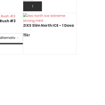
UKORG
LÄGG TILL I VARUKORG
 Rush #3
ZIXS Slim North ICE – 1 Dosa
15
kr
LÄGG TILL I VARUKORG
V