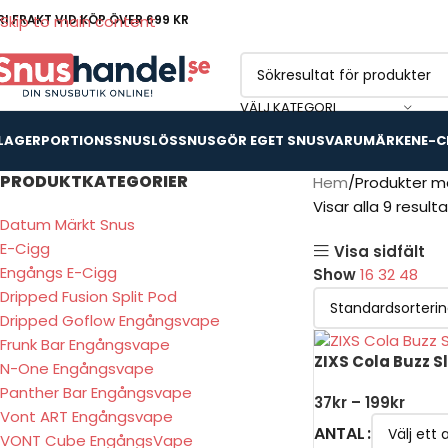
RI FRAKT VID KÖP ÖVER 699 KR
Skip to main content
VÄLJ KATEGORI
 LAGER
PORTIONSSNUS
LÖSSNUS
GÖR EGET SNUS
VARUMÄRKEN
E-C
PRODUKTKATEGORIER
Hem
Produkter mä
Visar alla 9 result
Datum Märkt Snus
E-Cigg
Visa sidfält
Engångs E-Cigg
Show
16
32
48
Dripped Fusion Split Pod
Dripped Goflow Engångsvape
Frunk Bar Engångsvape
ZIXS Cola Buzz S
N-One Engångsvape
Panther Bar Engångsvape
37
kr
–
199
kr
Vont ART Engångsvape
ANTAL
VONT Cube EngångsVape