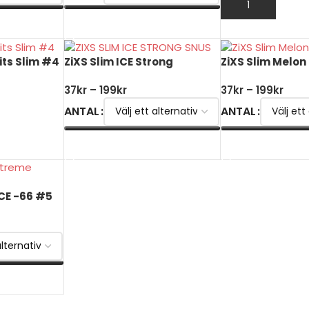
LÄGG TILL I VAR
VÄLJ ALTERNATIV
its Slim #4
ZiXS Slim ICE Strong
ZiXS Slim Melon
37
kr
–
199
kr
37
kr
–
199
kr
ANTAL
ANTAL
KORG
VÄLJ ALTERNATIV
VÄLJ ALTERNATI
ICE -66 #5