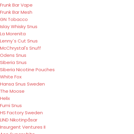
Frunk Bar Vape
Frunk Bar Mesh
GN Tobacco
Islay Whisky Snus
La Morenita
Lenny´s Cut Snus
McChrystal's Snuff
Odens Snus
Siberia Snus
Siberia Nicotine Pouches
White Fox
Hansa Snus Sweden
The Moose
Helix
Fumi Snus
HS Factory Sweden
LIND Nikotinpåsar
Insurgent Ventures II