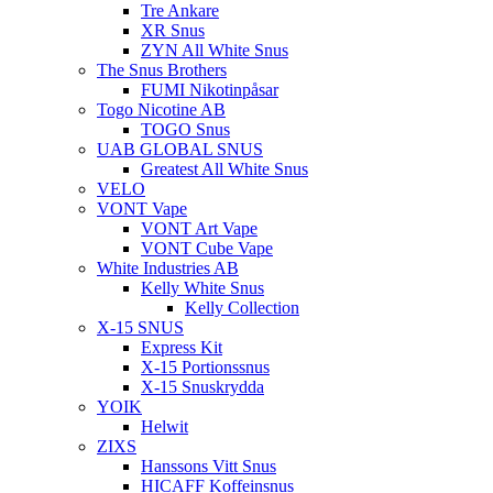
Tre Ankare
XR Snus
ZYN All White Snus
The Snus Brothers
FUMI Nikotinpåsar
Togo Nicotine AB
TOGO Snus
UAB GLOBAL SNUS
Greatest All White Snus
VELO
VONT Vape
VONT Art Vape
VONT Cube Vape
White Industries AB
Kelly White Snus
Kelly Collection
X-15 SNUS
Express Kit
X-15 Portionssnus
X-15 Snuskrydda
YOIK
Helwit
ZIXS
Hanssons Vitt Snus
HICAFF Koffeinsnus