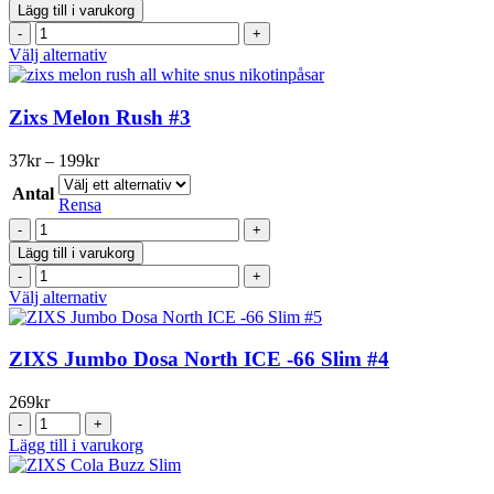
Slim
väljas
Lägg till i varukorg
Melon
på
ZiXS
Rush
produktsidan
Slim
Den
Välj alternativ
#3
Melon
här
mängd
Rush
produkten
#3
har
Zixs Melon Rush #3
mängd
flera
varianter.
Prisintervall:
37
kr
–
199
kr
De
37kr
olika
Antal
till
Rensa
alternativen
199kr
Zixs
kan
Melon
väljas
Lägg till i varukorg
Rush
på
Zixs
#3
produktsidan
Melon
Den
Välj alternativ
mängd
Rush
här
#3
produkten
mängd
har
ZIXS Jumbo Dosa North ICE -66 Slim #4
flera
varianter.
269
kr
De
ZIXS
olika
Jumbo
Lägg till i varukorg
alternativen
Dosa
kan
North