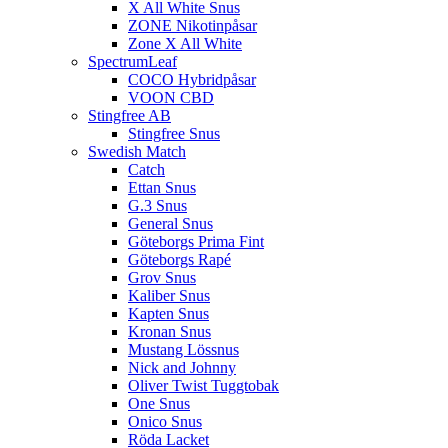
X All White Snus
ZONE Nikotinpåsar
Zone X All White
SpectrumLeaf
COCO Hybridpåsar
VOON CBD
Stingfree AB
Stingfree Snus
Swedish Match
Catch
Ettan Snus
G.3 Snus
General Snus
Göteborgs Prima Fint
Göteborgs Rapé
Grov Snus
Kaliber Snus
Kapten Snus
Kronan Snus
Mustang Lössnus
Nick and Johnny
Oliver Twist Tuggtobak
One Snus
Onico Snus
Röda Lacket