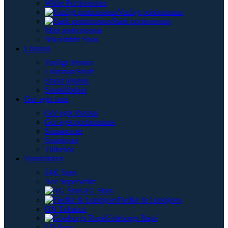
White Portionssnus
Vanligt portionssnus
Stark portionssnus
Mini portionssnus
Nikotinfritt Snus
Lössnus
Vanligt lössnus
Luktsnus/Snuff
Starkt lössnus
Snustillbehör
Gör eget snus
Gör eget lössnus
Gör eget portionssnus
Snusaromer
Snusdosor
Tillbehör
Varumärken
24K Snus
Ace Superwhite
AG Snus
Fiedler & Lundgren
GN Tobacco
Göteborgs Rapé
LD Snus