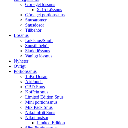
Gör eget lössnus
X-15 Lössnus
Gör eget portionssnus
Snusaromer
Snusdosor
Tillbehör
Lössnus
Luktsnus/Snuff
Snustillbehör
Starkt lössnus
Vanligt lössnus
Nyheter
Övrigt
Portionssnus
15Kr Dosan
AirPouch
CBD Snus
Koffein snus
Limited Edition Snus
Mini portionssnus
Mix Pack Snus
Nikotinfritt Snus
Nikotinpåsar
Limited Edition
Slim Portionssnus