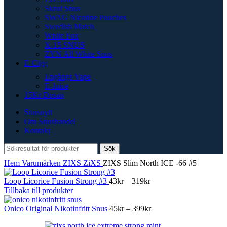
Skruf Snus
SWAG Nicotine Pouches
Swedish Match
White Fox
X-15 SNUS
ZYN All White Snus
E-Cigg
Engångs Vape
E-Juice
15Kr Dosan
Snusnytt
Om Snushandel
Kontakt
Sök
Hem
Varumärken
ZIXS
ZiXS
ZIXS Slim North ICE -66 #5
Prisintervall:
Loop Licorice Fusion Strong #3
43
kr
–
319
kr
43kr
Tillbaka till produkter
till
319kr
Prisintervall:
Onico Original Nikotinfritt Snus
45
kr
–
399
kr
45kr
till