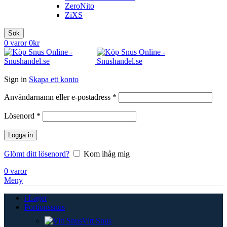
ZeroNito
ZiXS
Sök
0
varor
0
kr
Sign in
Skapa ett konto
Obligatoriskt
Användarnamn eller e-postadress
*
Obligatoriskt
Lösenord
*
Logga in
Glömt ditt lösenord?
Kom ihåg mig
0
varor
Meny
i Lager
Portionssnus
Vitt Snus