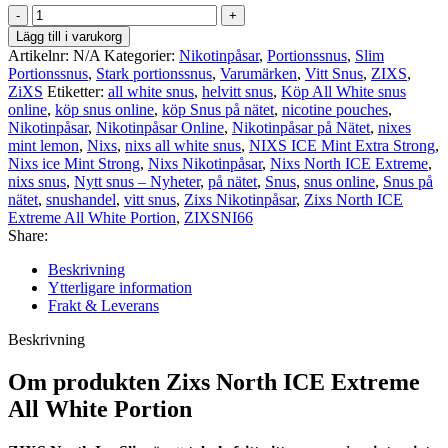
ZIXS
Slim
Lägg till i varukorg
North
Artikelnr:
N/A
Kategorier:
Nikotinpåsar
,
Portionssnus
,
Slim
ICE
Portionssnus
,
Stark portionssnus
,
Varumärken
,
Vitt Snus
,
ZIXS
,
-66
ZiXS
Etiketter:
all white snus
,
helvitt snus
,
Köp All White snus
#5
online
,
köp snus online
,
köp Snus på nätet
,
nicotine pouches
,
mängd
Nikotinpåsar
,
Nikotinpåsar Online
,
Nikotinpåsar på Nätet
,
nixes
mint lemon
,
Nixs
,
nixs all white snus
,
NIXS ICE Mint Extra Strong
,
Nixs ice Mint Strong
,
Nixs Nikotinpåsar
,
Nixs North ICE Extreme
,
nixs snus
,
Nytt snus – Nyheter
,
på nätet
,
Snus
,
snus online
,
Snus på
nätet
,
snushandel
,
vitt snus
,
Zixs Nikotinpåsar
,
Zixs North ICE
Extreme All White Portion
,
ZIXSNI66
Share:
Beskrivning
Ytterligare information
Frakt & Leverans
Beskrivning
Om produkten Zixs North ICE Extreme
All White Portion