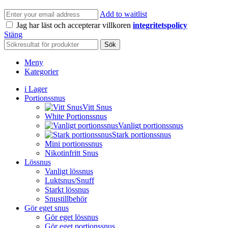
Add to waitlist
Jag har läst och accepterar villkoren
integritetspolicy
Stäng
Sök
Meny
Kategorier
i Lager
Portionssnus
Vitt Snus
White Portionssnus
Vanligt portionssnus
Stark portionssnus
Mini portionssnus
Nikotinfritt Snus
Lössnus
Vanligt lössnus
Luktsnus/Snuff
Starkt lössnus
Snustillbehör
Gör eget snus
Gör eget lössnus
Gör eget portionssnus