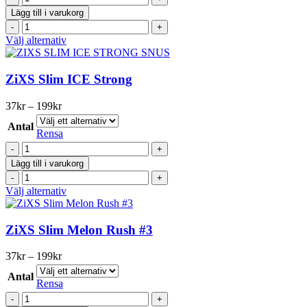
Slim
Lägg till i varukorg
Blue
ZIXS
Chilli
Slim
Den
Välj alternativ
Strong
Blue
här
mängd
Chilli
produkten
Strong
har
ZiXS Slim ICE Strong
mängd
flera
varianter.
Prisintervall:
37
kr
–
199
kr
De
37kr
olika
Antal
till
Rensa
alternativen
199kr
ZiXS
kan
Slim
väljas
Lägg till i varukorg
ICE
på
ZiXS
Strong
produktsidan
Slim
Den
Välj alternativ
mängd
ICE
här
Strong
produkten
mängd
har
ZiXS Slim Melon Rush #3
flera
varianter.
Prisintervall:
37
kr
–
199
kr
De
37kr
olika
Antal
till
Rensa
alternativen
199kr
ZiXS
kan