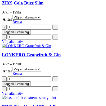
väljas
ICE
ZIXS Cola Buzz Slim
på
-66
produktsidan
Slim
Prisintervall:
37
kr
–
199
kr
#4
37kr
mängd
Antal
till
Rensa
199kr
ZIXS
Cola
Lägg till i varukorg
Buzz
ZIXS
Slim
Cola
Den
Välj alternativ
mängd
Buzz
här
Slim
produkten
mängd
har
LONKERO Grapefruit & Gin
flera
varianter.
Prisintervall:
37
kr
–
199
kr
De
37kr
olika
Antal
till
Rensa
alternativen
199kr
LONKERO
kan
Grapefruit
väljas
Lägg till i varukorg
&
på
LONKERO
Gin
produktsidan
Grapefruit
Den
Välj alternativ
mängd
&
här
Gin
produkten
mängd
har