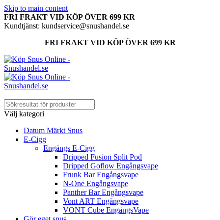
Skip to main content
FRI FRAKT VID KÖP ÖVER 699 KR
Kundtjänst: kundservice@snushandel.se
FRI FRAKT VID KÖP ÖVER 699 KR
Välj kategori
Datum Märkt Snus
E-Cigg
Engångs E-Cigg
Dripped Fusion Split Pod
Dripped Goflow Engångsvape
Frunk Bar Engångsvape
N-One Engångsvape
Panther Bar Engångsvape
Vont ART Engångsvape
VONT Cube EngångsVape
Gör eget snus