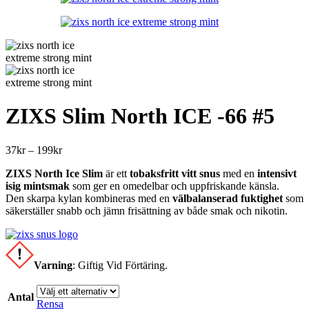
399kr
ZIXS Slim North ICE -66 #5
Prisintervall:
37
kr
–
199
kr
37kr
ZIXS North Ice Slim
är ett
tobaksfritt vitt snus
med en
intensivt
till
isig mintsmak
som ger en omedelbar och uppfriskande känsla.
199kr
Den skarpa kylan kombineras med en
välbalanserad fuktighet
som
säkerställer snabb och jämn frisättning av både smak och nikotin.
Varning
:
Giftig Vid Förtäring.
Antal
Rensa