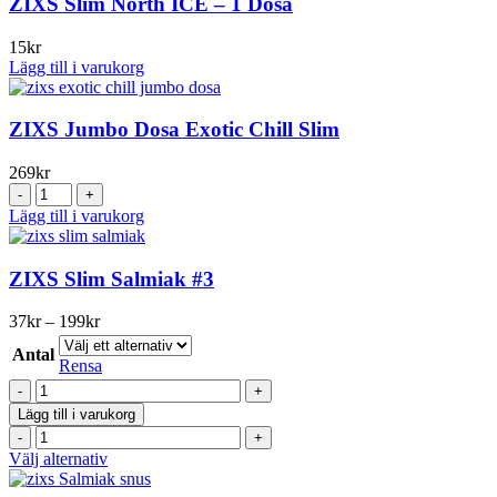
ZIXS Slim North ICE – 1 Dosa
flera
varianter.
15
kr
De
Lägg till i varukorg
olika
alternativen
kan
ZIXS Jumbo Dosa Exotic Chill Slim
väljas
på
269
kr
produktsidan
ZIXS
Jumbo
Lägg till i varukorg
Dosa
Exotic
Chill
ZIXS Slim Salmiak #3
Slim
mängd
Prisintervall:
37
kr
–
199
kr
37kr
Antal
till
Rensa
199kr
ZIXS
Slim
Lägg till i varukorg
Salmiak
ZIXS
#3
Slim
Den
Välj alternativ
mängd
Salmiak
här
#3