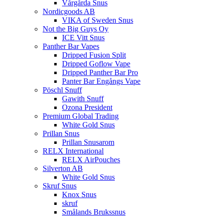
Vårgårda Snus
Nordicgoods AB
VIKA of Sweden Snus
Not the Big Guys Oy
ICE Vitt Snus
Panther Bar Vapes
Dripped Fusion Split
Dripped Goflow Vape
Dripped Panther Bar Pro
Panter Bar Engångs Vape
Pöschl Snuff
Gawith Snuff
Ozona President
Premium Global Trading
White Gold Snus
Prillan Snus
Prillan Snusarom
RELX International
RELX AirPouches
Silverton AB
White Gold Snus
Skruf Snus
Knox Snus
skruf
Smålands Brukssnus