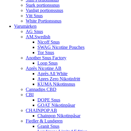
Stark portionssnus
Vanligt portionssnus
Vitt Snus
White Portionssnus
Varumärken
AG Snus
AM.Swedish
Nicoff Snus
SWAG Nicotine Pouches
Tor Snus
Another Snus Factory
Loop Snus
Après Nicotine AB
Après All White
Apres Zero Nikotinfritt
KUMA Nikotinsnus
Cannadips CBD
CBI
DOPE Snus
GOAT Nikotinpåsar
CHAINPOP AB
Chainpop Nikotinpåsar
Fiedler & Lundgren
Granit Snus