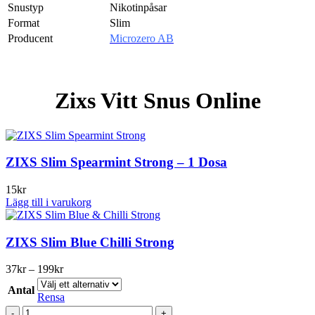
Snustyp
Nikotinpåsar
Format
Slim
Producent
Microzero AB
Zixs Vitt Snus Online
ZIXS Slim Spearmint Strong – 1 Dosa
15
kr
Lägg till i varukorg
ZIXS Slim Blue Chilli Strong
Prisintervall:
37
kr
–
199
kr
37kr
Antal
till
Rensa
199kr
ZIXS