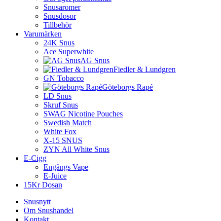
Snusaromer
Snusdosor
Tillbehör
Varumärken
24K Snus
Ace Superwhite
AG Snus
Fiedler & Lundgren
GN Tobacco
Göteborgs Rapé
LD Snus
Skruf Snus
SWAG Nicotine Pouches
Swedish Match
White Fox
X-15 SNUS
ZYN All White Snus
E-Cigg
Engångs Vape
E-Juice
15Kr Dosan
Snusnytt
Om Snushandel
Kontakt