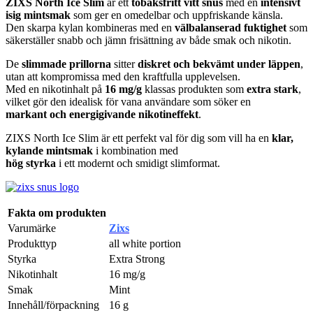
ZIXS North Ice Slim
är ett
tobaksfritt vitt snus
med en
intensivt
isig mintsmak
som ger en omedelbar och uppfriskande känsla.
Den skarpa kylan kombineras med en
välbalanserad fuktighet
som
säkerställer snabb och jämn frisättning av både smak och nikotin.
De
slimmade prillorna
sitter
diskret och bekvämt under läppen
,
utan att kompromissa med den kraftfulla upplevelsen.
Med en nikotinhalt på
16 mg/g
klassas produkten som
extra stark
,
vilket gör den idealisk för vana användare som söker en
markant och energigivande nikotineffekt
.
ZIXS North Ice Slim är ett perfekt val för dig som vill ha en
klar,
kylande mintsmak
i kombination med
hög styrka
i ett modernt och smidigt slimformat.
Fakta om produkten
Varumärke
Zixs
Produkttyp
all white portion
Styrka
Extra Strong
Nikotinhalt
16 mg/g
Smak
Mint
Innehåll/förpackning
16 g