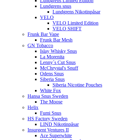
Lundgrens Limited Edition
Lundgrens snus
Lundgrens Nikotinpåsar
VELO
VELO Limited Edition
VELO SHIFT
Frunk Bar Vape
Frunk Bar Mesh
GN Tobacco
Islay Whisky Snus
La Morenita
Lenny´s Cut Snus
McChrystal's Snuff
Odens Snus
Siberia Snus
Siberia Nicotine Pouches
White Fox
Hansa Snus Sweden
The Moose
Helix
Fumi Snus
HS Factory Sweden
LIND Nikotinpåsar
Insurgent Ventures II
Ace Superwhite