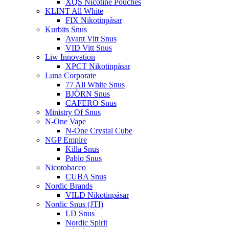
XQS Nicotine Pouches
KLINT All White
FIX Nikotinpåsar
Kurbits Snus
Avant Vitt Snus
VID Vitt Snus
Liw Innovation
XPCT Nikotinpåsar
Luna Corporate
77 All White Snus
BJÖRN Snus
CAFERO Snus
Ministry Of Snus
N-One Vape
N-One Crystal Cube
NGP Empire
Killa Snus
Pablo Snus
Nicotobacco
CUBA Snus
Nordic Brands
VILD Nikotinpåsar
Nordic Snus (JTI)
LD Snus
Nordic Spirit