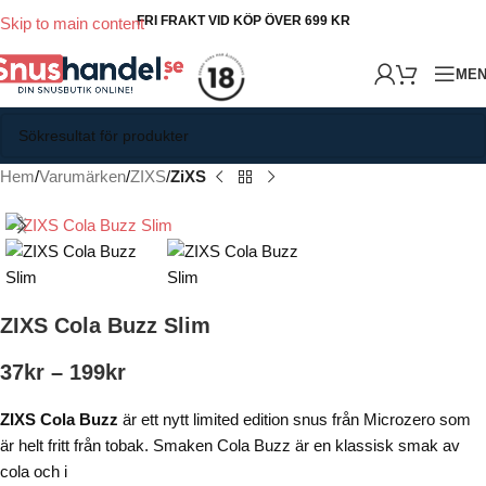
FRI FRAKT VID KÖP ÖVER 699 KR
Skip to main content
ME
Hem
Varumärken
ZIXS
ZiXS
ZIXS Cola Buzz Slim
37
kr
–
199
kr
ZIXS Cola Buzz
är ett nytt limited edition snus från Microzero som
är helt fritt från tobak. Smaken Cola Buzz är en klassisk smak av
cola och i