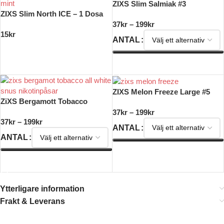
ZIXS Slim Salmiak #3
ZIXS Slim North ICE – 1 Dosa
37
kr
–
199
kr
15
kr
ANTAL
LÄGG TILL I VARUKORG
VÄLJ ALTERNATIV
ZIXS Melon Freeze Large #5
ZiXS Bergamott Tobacco
37
kr
–
199
kr
37
kr
–
199
kr
ANTAL
ANTAL
VÄLJ ALTERNATIV
VÄLJ ALTERNATIV
Ytterligare information
Frakt & Leverans