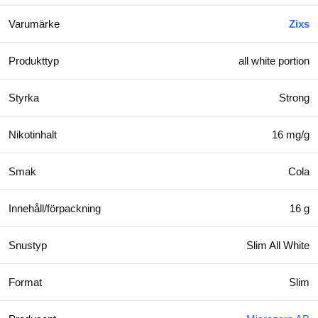
Varumärke
Zixs
Produkttyp
all white portion
Styrka
Strong
Nikotinhalt
16 mg/g
Smak
Cola
Innehåll/förpackning
16 g
Snustyp
Slim All White
Format
Slim