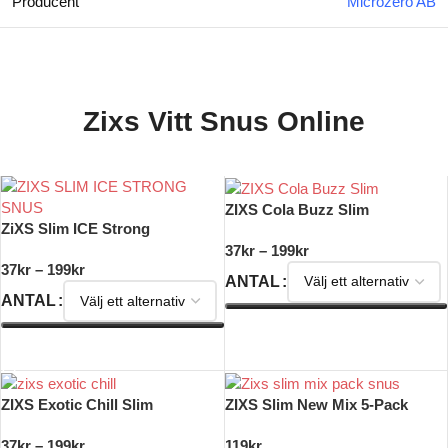
Producent
Microzero AB
Zixs Vitt Snus Online
ZIXS Cola Buzz Slim
ZiXS Slim ICE Strong
37
kr
–
199
kr
37
kr
–
199
kr
ANTAL
ANTAL
VÄLJ ALTERNATIV
VÄLJ ALTERNATIV
ZIXS Exotic Chill Slim
ZIXS Slim New Mix 5-Pack
37
kr
–
199
kr
119
kr