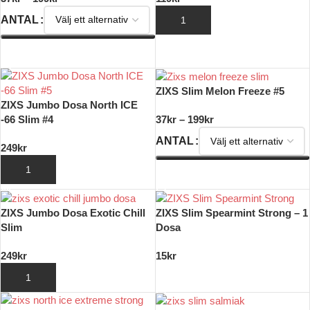
ANTAL
LÄGG TILL I VARUKORG
VÄLJ ALTERNATIV
ZIXS Slim Melon Freeze #5
ZIXS Jumbo Dosa North ICE
-66 Slim #4
37
kr
–
199
kr
ANTAL
249
kr
LÄGG TILL I VARUKORG
VÄLJ ALTERNATIV
ZIXS Jumbo Dosa Exotic Chill
ZIXS Slim Spearmint Strong – 1
Slim
Dosa
249
kr
15
kr
LÄGG TILL I VARUKORG
LÄGG TILL I VARUKORG