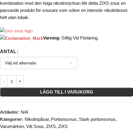
kombination med den höga nikotinstyrkan blir detta ZIXS snus en
passande produkt för snusare som söker en intenstiv nikotinboost
helt utan tobak.
Varning
:
Giftig Vid Förtäring.
ANTAL
LÄGG TILL I VARUKORG
Artikelnr:
N/A
Kategorier:
Nikotinpåsar
,
Portionssnus
,
Stark portionssnus
,
Varumärken
,
Vitt Snus
,
ZIXS
,
ZiXS