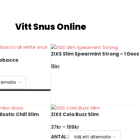
Vitt Snus Online
ZIXS Slim Spearmint Strong – 1 Dos
Tobacco
15
kr
LÄGG TILL I VARUKORG
xotic Chill Slim
ZIXS Cola Buzz Slim
37
kr
–
199
kr
ANTAL
ORG