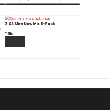
VÄLJ ALTERNATIV
ZIXS Slim New Mix 5-Pack
m
119
kr
LÄGG TILL I VARUKORG