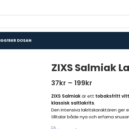
IGG
15KR DOSAN
ZIXS Salmiak L
37
kr
–
199
kr
ZIXS Salmiak
är ett
tobaksfritt vit
klassisk saltlakrits
.
Den intensiva lakritskaraktären ger 
tilltalar både nya och erfarna snusar