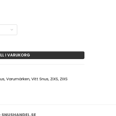
ILL I VARUKORG
nus
,
Varumärken
,
Vitt Snus
,
ZiXS
,
ZIXS
- SNUSHANDEL.SE