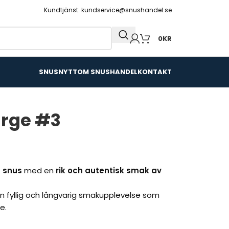
Kundtjänst: kundservice@snushandel.se
0
KR
SNUSNYTT
OM SNUSHANDEL
KONTAKT
arge #3
t snus
med en
rik och autentisk smak av
en fyllig och långvarig smakupplevelse som
e.