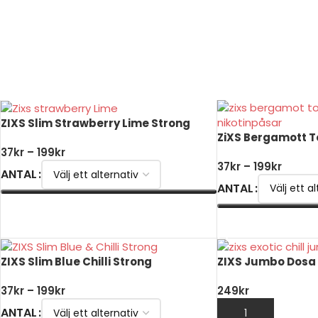
ZIXS Slim Strawberry Lime Strong
ZiXS Bergamott 
37
kr
–
199
kr
37
kr
–
199
kr
ANTAL
ANTAL
VÄLJ ALTERNATIV
VÄLJ ALTERNATIV
ZIXS Slim Blue Chilli Strong
ZIXS Jumbo Dosa E
37
kr
–
199
kr
249
kr
ANTAL
LÄGG TILL I VARUK