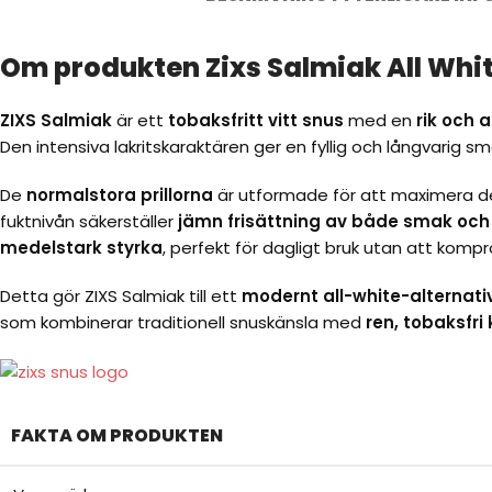
Om produkten Zixs Salmiak All Whit
ZIXS Salmiak
är ett
tobaksfritt vitt snus
med en
rik och 
Den intensiva lakritskaraktären ger en fyllig och långvarig 
De
normalstora prillorna
är utformade för att maximera de
fuktnivån säkerställer
jämn frisättning av både smak och 
medelstark styrka
, perfekt för dagligt bruk utan att kom
Detta gör ZIXS Salmiak till ett
modernt all-white-alternativ
som kombinerar traditionell snuskänsla med
ren, tobaksfri
FAKTA OM PRODUKTEN