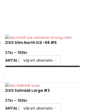
a
ZIXS Slim North ICE -66 #5
37
kr
–
199
kr
ANTAL
VÄLJ ALTERNATIV
ZIXS Salmiak Large #3
37
kr
–
199
kr
ANTAL