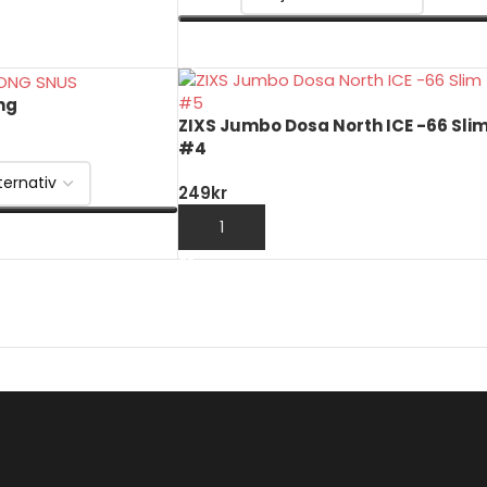
VÄLJ ALTERNATIV
ong
ZIXS Jumbo Dosa North ICE -66 Sli
#4
249
kr
LÄGG TILL I VARUKORG