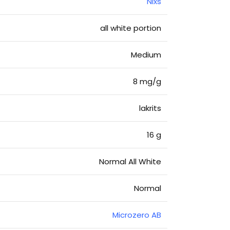
Nixs
all white portion
Medium
8 mg/g
lakrits
16 g
Normal All White
Normal
Microzero AB