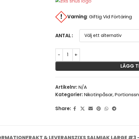
Varning
:
Giftig Vid Förtäring
ANTAL
LÄGG T
Artikelnr:
N/A
Kategorier:
Nikotinpåsar
,
Portionss
Share:
FORMATION
FRAKT & LEVERANS
ZIXS SALMIAK LARGE #3 