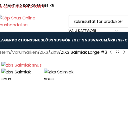
RI FRAKT VID KÖP ÖVER 699 KR
Skip to main content
VÄLJ KATEGORI
 LAGER
PORTIONSSNUS
LÖSSNUS
GÖR EGET SNUS
VARUMÄRKEN
E-C
Hem
Varumärken
ZIXS
ZiXS
ZIXS Salmiak Large #3