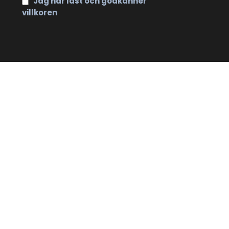
Jag har läst och godkänner
villkoren