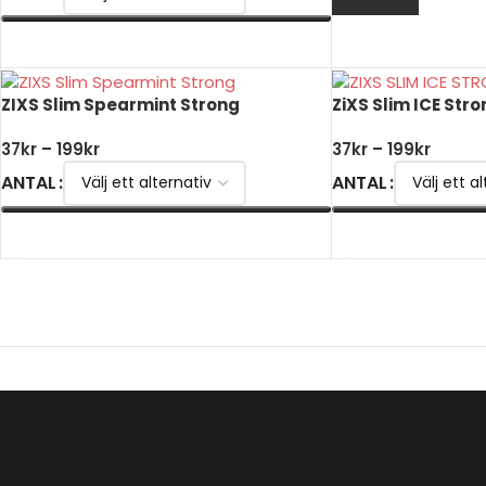
VÄLJ ALTERNATIV
ZIXS Slim Spearmint Strong
ZiXS Slim ICE Str
37
kr
–
199
kr
37
kr
–
199
kr
ANTAL
ANTAL
VÄLJ ALTERNATIV
VÄLJ ALTERNATIV