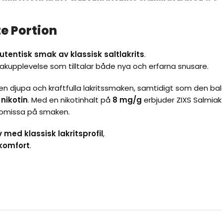
e Portion
autentisk smak av klassisk saltlakrits
.
smakupplevelse som tilltalar både nya och erfarna snusare.
n djupa och kraftfulla lakritssmaken, samtidigt som den b
nikotin
. Med en nikotinhalt på
8 mg/g
erbjuder ZIXS Salmiak
promissa på smaken.
 med klassisk lakritsprofil
,
 komfort
.