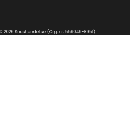
© 2026 Snushandel.se (Org. nr. 559049-8951)