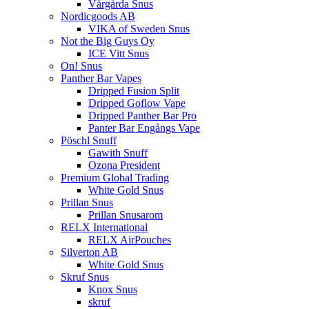
Vårgårda Snus
Nordicgoods AB
VIKA of Sweden Snus
Not the Big Guys Oy
ICE Vitt Snus
On! Snus
Panther Bar Vapes
Dripped Fusion Split
Dripped Goflow Vape
Dripped Panther Bar Pro
Panter Bar Engångs Vape
Pöschl Snuff
Gawith Snuff
Ozona President
Premium Global Trading
White Gold Snus
Prillan Snus
Prillan Snusarom
RELX International
RELX AirPouches
Silverton AB
White Gold Snus
Skruf Snus
Knox Snus
skruf