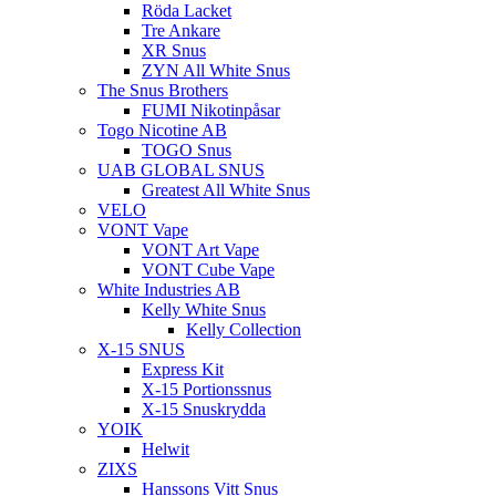
Röda Lacket
Tre Ankare
XR Snus
ZYN All White Snus
The Snus Brothers
FUMI Nikotinpåsar
Togo Nicotine AB
TOGO Snus
UAB GLOBAL SNUS
Greatest All White Snus
VELO
VONT Vape
VONT Art Vape
VONT Cube Vape
White Industries AB
Kelly White Snus
Kelly Collection
X-15 SNUS
Express Kit
X-15 Portionssnus
X-15 Snuskrydda
YOIK
Helwit
ZIXS
Hanssons Vitt Snus