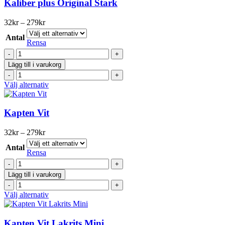
har
Kaliber plus Original Stark
mängd
flera
varianter.
Prisintervall:
32
kr
–
279
kr
De
32kr
olika
Antal
till
Rensa
alternativen
279kr
Kaliber
kan
plus
väljas
Lägg till i varukorg
Original
på
Kaliber
Stark
produktsidan
plus
Den
Välj alternativ
mängd
Original
här
Stark
produkten
mängd
har
Kapten Vit
flera
varianter.
Prisintervall:
32
kr
–
279
kr
De
32kr
olika
Antal
till
Rensa
alternativen
279kr
Kapten
kan
Vit
väljas
Lägg till i varukorg
mängd
på
Kapten
produktsidan
Vit
Den
Välj alternativ
mängd
här
produkten
har
Kapten Vit Lakrits Mini