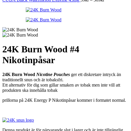
39kr
till
369kr
24K Burn Wood #4
Nikotinpåsar
24K Burn Wood
Nicotine Pouches
ger ett diskretare intryck än
traditionellt snus och är tobaksfri.
Ett alternativ för dig som gillar smaken av tobak men inte vill att
produkten ska innehålla tobak
prillorna på 24K Energy P Nikotinpåsar kommer i formatet normal.
Denna produkt är för närvarande slut i lager och är inte tillgänglig.