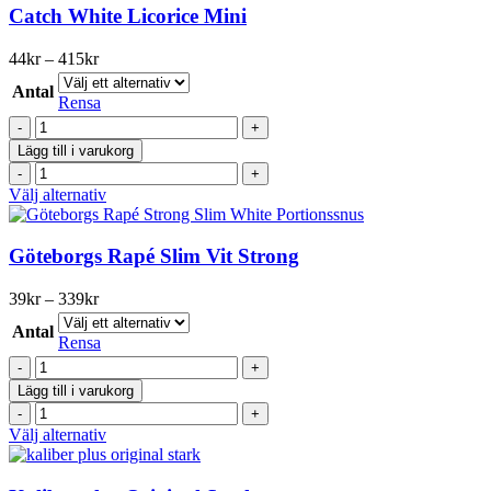
har
Catch White Licorice Mini
flera
varianter.
Prisintervall:
44
kr
–
415
kr
De
44kr
olika
Antal
till
Rensa
alternativen
415kr
Catch
kan
White
väljas
Lägg till i varukorg
Licorice
på
Catch
Mini
produktsidan
White
Den
Välj alternativ
mängd
Licorice
här
Mini
produkten
mängd
har
Göteborgs Rapé Slim Vit Strong
flera
varianter.
Prisintervall:
39
kr
–
339
kr
De
39kr
olika
Antal
till
Rensa
alternativen
339kr
Göteborgs
kan
Rapé
väljas
Lägg till i varukorg
Slim
på
Göteborgs
Vit
produktsidan
Rapé
Den
Välj alternativ
Strong
Slim
här
mängd
Vit
produkten
Strong