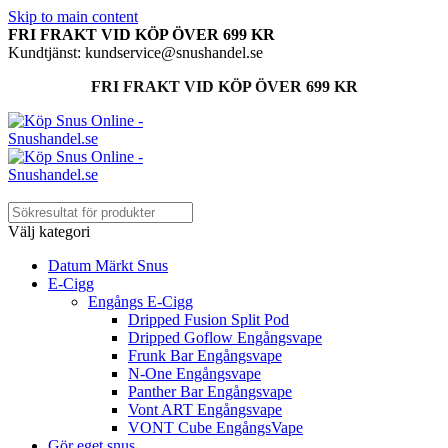
Skip to main content
FRI FRAKT VID KÖP ÖVER 699 KR
Kundtjänst: kundservice@snushandel.se
FRI FRAKT VID KÖP ÖVER 699 KR
Välj kategori
Datum Märkt Snus
E-Cigg
Engångs E-Cigg
Dripped Fusion Split Pod
Dripped Goflow Engångsvape
Frunk Bar Engångsvape
N-One Engångsvape
Panther Bar Engångsvape
Vont ART Engångsvape
VONT Cube EngångsVape
Gör eget snus