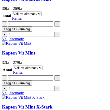
flera
varianter.
Prisintervall:
30
kr
–
269
kr
De
30kr
olika
antal
till
Rensa
alternativen
269kr
Kapten
kan
Vit
väljas
Lägg till i varukorg
Lakrits
på
Kapten
Mini
produktsidan
Vit
Den
Välj alternativ
mängd
Lakrits
här
Mini
produkten
mängd
har
Kapten Vit Mint
flera
varianter.
Prisintervall:
32
kr
–
279
kr
De
32kr
olika
Antal
till
Rensa
alternativen
279kr
Kapten
kan
Vit
väljas
Lägg till i varukorg
Mint
på
Kapten
mängd
produktsidan
Vit
Den
Välj alternativ
Mint
här
mängd
produkten
har
Kapten Vit Mint X-Stark