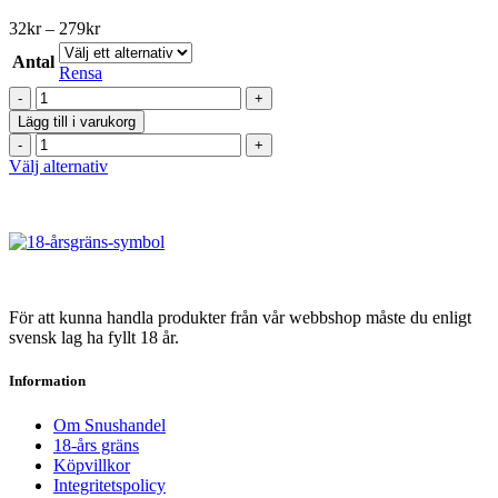
flera
varianter.
Prisintervall:
32
kr
–
279
kr
De
32kr
olika
Antal
till
Rensa
alternativen
279kr
Kapten
kan
Vit
väljas
Lägg till i varukorg
Mint
på
Kapten
X-
produktsidan
Vit
Den
Välj alternativ
Stark
Mint
här
mängd
X-
produkten
Stark
har
mängd
flera
varianter.
De
olika
För att kunna handla produkter från vår webbshop måste du enligt
alternativen
svensk lag ha fyllt 18 år.
kan
väljas
Information
på
produktsidan
Om Snushandel
18-års gräns
Köpvillkor
Integritetspolicy