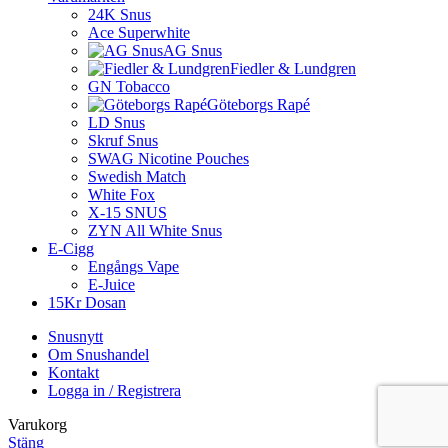
24K Snus
Ace Superwhite
AG Snus
Fiedler & Lundgren
GN Tobacco
Göteborgs Rapé
LD Snus
Skruf Snus
SWAG Nicotine Pouches
Swedish Match
White Fox
X-15 SNUS
ZYN All White Snus
E-Cigg
Engångs Vape
E-Juice
15Kr Dosan
Snusnytt
Om Snushandel
Kontakt
Logga in / Registrera
Varukorg
Stäng