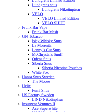
Lundgrens Limited Edition
Lundgrens snus
Lundgrens Nikotinpåsar
VELO
VELO Limited Edition
VELO SHIFT
Frunk Bar Vape
Frunk Bar Mesh
GN Tobacco
Islay Whisky Snus
La Morenita
Lenny´s Cut Snus
McChrystal's Snuff
Odens Snus
Siberia Snus
Siberia Nicotine Pouches
White Fox
Hansa Snus Sweden
The Moose
Helix
Fumi Snus
HS Factory Sweden
LIND Nikotinpåsar
Insurgent Ventures II
Ace Superwhite