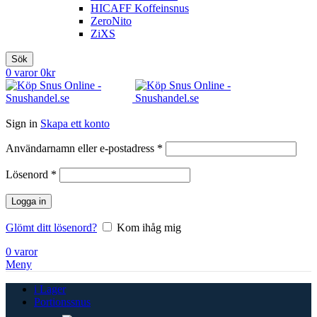
HICAFF Koffeinsnus
ZeroNito
ZiXS
Sök
0
varor
0
kr
Sign in
Skapa ett konto
Obligatoriskt
Användarnamn eller e-postadress
*
Obligatoriskt
Lösenord
*
Logga in
Glömt ditt lösenord?
Kom ihåg mig
0
varor
Meny
i Lager
Portionssnus