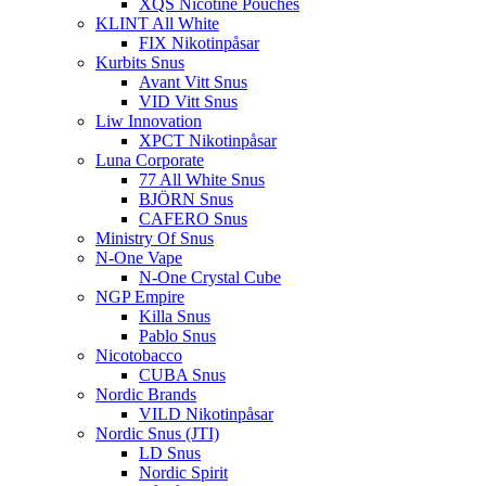
XQS Nicotine Pouches
KLINT All White
FIX Nikotinpåsar
Kurbits Snus
Avant Vitt Snus
VID Vitt Snus
Liw Innovation
XPCT Nikotinpåsar
Luna Corporate
77 All White Snus
BJÖRN Snus
CAFERO Snus
Ministry Of Snus
N-One Vape
N-One Crystal Cube
NGP Empire
Killa Snus
Pablo Snus
Nicotobacco
CUBA Snus
Nordic Brands
VILD Nikotinpåsar
Nordic Snus (JTI)
LD Snus
Nordic Spirit