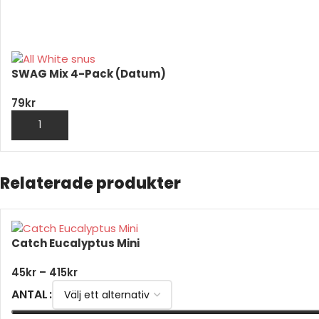
VÄLJ ALTERNATIV
SWAG Mix 4-Pack (Datum)
79
kr
LÄGG TILL I VARUKORG
Relaterade produkter
Catch Eucalyptus Mini
45
kr
–
415
kr
ANTAL