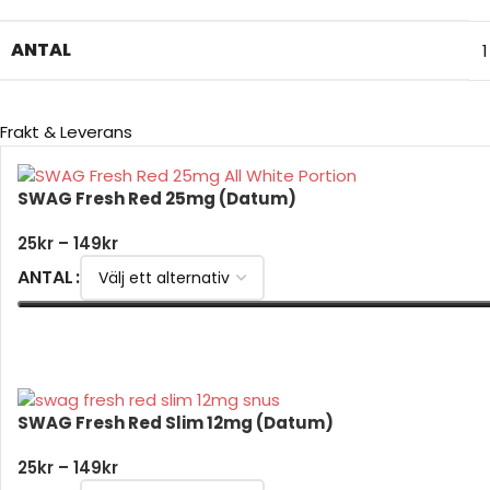
ANTAL
Frakt & Leverans
SWAG Fresh Red 25mg (Datum)
25
kr
–
149
kr
ANTAL
VÄLJ ALTERNATIV
SWAG Fresh Red Slim 12mg (Datum)
25
kr
–
149
kr