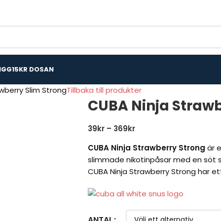
IGG
15KR DOSAN
wberry Slim Strong
Tillbaka till produkter
CUBA Ninja Strawb
39
kr
–
369
kr
CUBA Ninja Strawberry Strong
är e
slimmade nikotinpåsar med en söt 
CUBA Ninja Strawberry Strong har ett
ANTAL