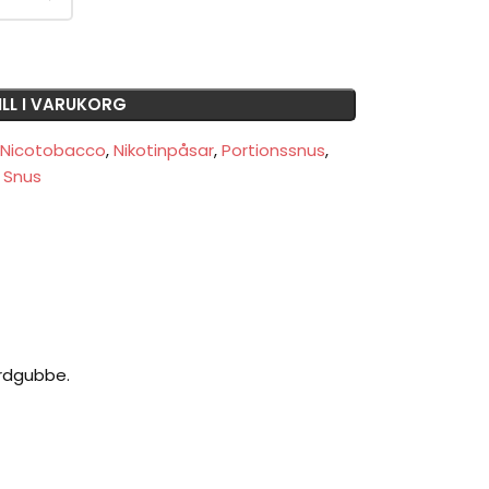
ILL I VARUKORG
Nicotobacco
,
Nikotinpåsar
,
Portionssnus
,
t Snus
ordgubbe.