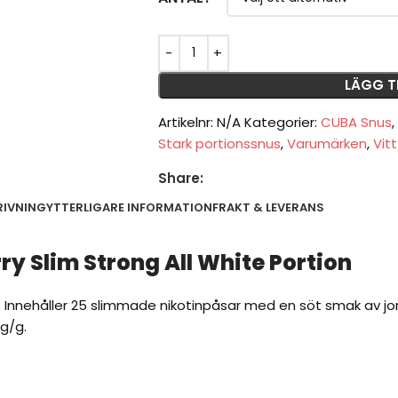
LÄGG T
Artikelnr:
N/A
Kategorier:
CUBA Snus
,
Stark portionssnus
,
Varumärken
,
Vit
Share:
RIVNING
YTTERLIGARE INFORMATION
FRAKT & LEVERANS
y Slim Strong All White Portion
. Innehåller 25 slimmade nikotinpåsar med en söt smak av j
mg/g.