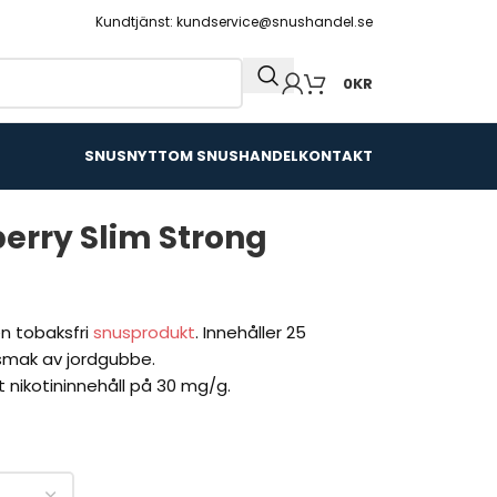
Kundtjänst: kundservice@snushandel.se
0
KR
SNUSNYTT
OM SNUSHANDEL
KONTAKT
erry Slim Strong
n tobaksfri
snusprodukt
. Innehåller 25
smak av jordgubbe.
 nikotininnehåll på 30 mg/g.