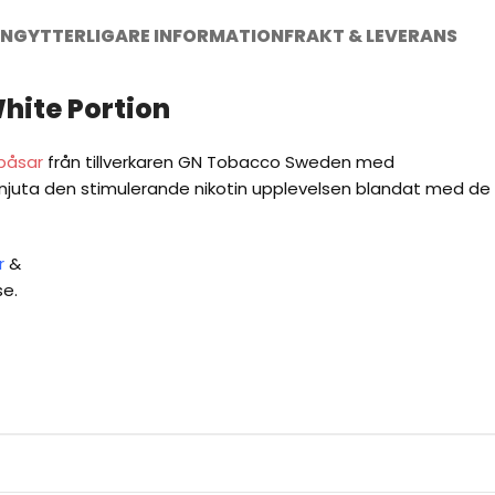
ING
YTTERLIGARE INFORMATION
FRAKT & LEVERANS
White Portion
npåsar
från tillverkaren GN Tobacco Sweden med
avnjuta den stimulerande nikotin upplevelsen blandat med de
r
&
se.