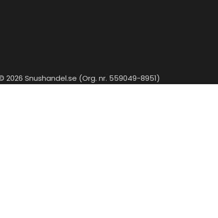
© 2026 Snushandel.se (Org. nr. 559049-8951)