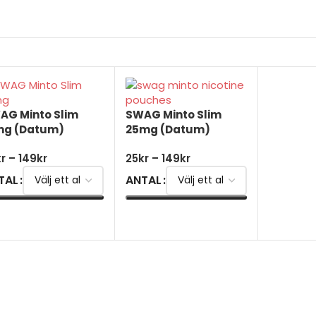
AG Minto Slim
SWAG Minto Slim
mg (Datum)
25mg (Datum)
kr
–
149
kr
25
kr
–
149
kr
TAL
ANTAL
ÄLJ ALTERNATIV
VÄLJ ALTERNATIV