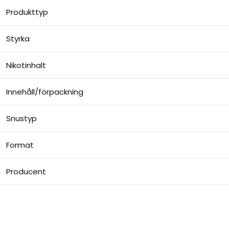
Produkttyp
Styrka
Nikotinhalt
Innehåll/förpackning
Snustyp
Format
Producent
Billigt snus online