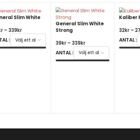
neral Slim White
Kaliber 
General Slim White
Strong
kr
–
339
kr
32
kr
–
2
TAL
ANTAL
39
kr
–
339
kr
ANTAL
ÄLJ ALTERNATIV
VÄLJ AL
VÄLJ ALTERNATIV