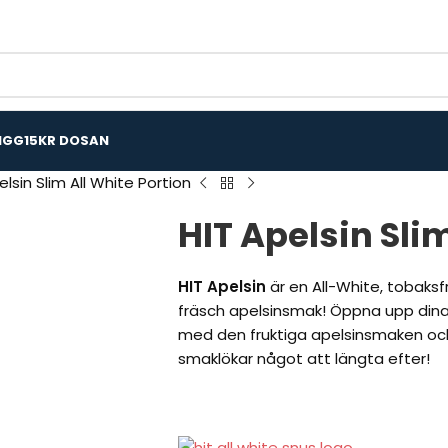
IGG
15KR DOSAN
elsin Slim All White Portion
HIT Apelsin Sli
HIT Apelsin
är en All-White, tobaksf
fräsch apelsinsmak! Öppna upp dina
med den fruktiga apelsinsmaken och
smaklökar något att längta efter!