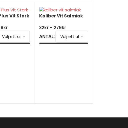
Plus Vit Stark
Kaliber Vit Salmiak
79
kr
32
kr
–
279
kr
ANTAL
TERNATIV
VÄLJ ALTERNATIV
Kapten Vit La
32
kr
–
279
kr
ANTAL
VÄLJ ALTERNA