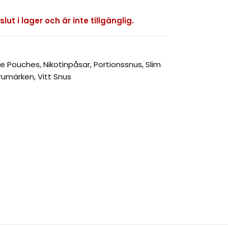
ut i lager och är inte tillgänglig.
ine Pouches
,
Nikotinpåsar
,
Portionssnus
,
Slim
rumärken
,
Vitt Snus