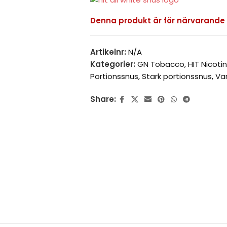
Denna produkt är för närvarande sl
Artikelnr:
N/A
Kategorier:
GN Tobacco
,
HIT Nicot
Portionssnus
,
Stark portionssnus
,
Va
Share: