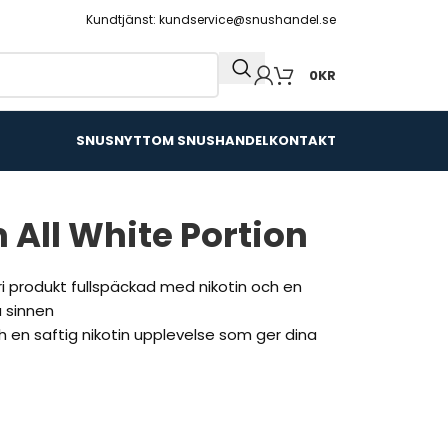
Kundtjänst: kundservice@snushandel.se
0
KR
SNUSNYTT
OM SNUSHANDEL
KONTAKT
m All White Portion
ri produkt fullspäckad med nikotin och en
 sinnen
 en saftig nikotin upplevelse som ger dina