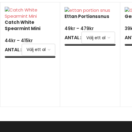
Ettan Portionssnus
Ge
Catch White
Spearmint Mini
49
kr
–
479
kr
39
ANTAL
AN
44
kr
–
415
kr
ANTAL
VÄLJ ALTERNATIV
V
VÄLJ ALTERNATIV