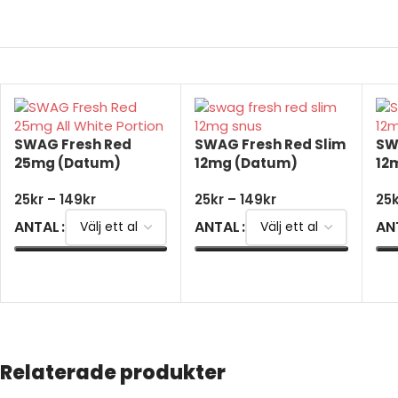
SWAG Fresh Red
SWAG Fresh Red Slim
SW
25mg (Datum)
12mg (Datum)
12
25
kr
–
149
kr
25
kr
–
149
kr
25
ANTAL
ANTAL
AN
VÄLJ ALTERNATIV
VÄLJ ALTERNATIV
V
Relaterade produkter