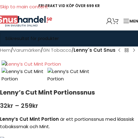
FRI FRAKT VID KÖP ÖVER 699 KR
Skip to main content
ME
Hem
Varumärken
GN Tobacco
Lenny´s Cut Snus
Lenny’s Cut Mint Portionssnus
32
kr
–
259
kr
Lenny’s Cut Mint Portion
är ett portionssnus med klassisk
tobakssmak och Mint.