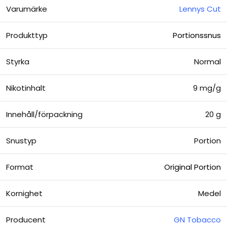
Varumärke
Lennys Cut
Produkttyp
Portionssnus
Styrka
Normal
Nikotinhalt
9 mg/g
Innehåll/förpackning
20 g
Snustyp
Portion
Format
Original Portion
Kornighet
Medel
Producent
GN Tobacco