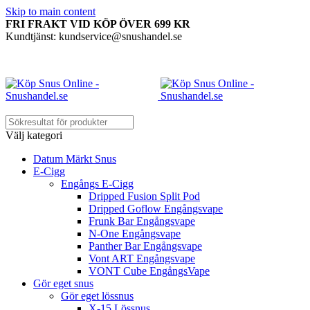
Skip to main content
FRI FRAKT VID KÖP ÖVER 699 KR
Kundtjänst: kundservice@snushandel.se
Välj kategori
Datum Märkt Snus
E-Cigg
Engångs E-Cigg
Dripped Fusion Split Pod
Dripped Goflow Engångsvape
Frunk Bar Engångsvape
N-One Engångsvape
Panther Bar Engångsvape
Vont ART Engångsvape
VONT Cube EngångsVape
Gör eget snus
Gör eget lössnus
X-15 Lössnus