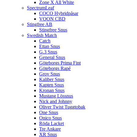
Zone X All White
SpectrumLeaf
COCO Hybridpåsar
VOON CBD
Stingfree AB
Stingfree Snus
Swedish Match
Catch
Ettan Snus
G.3 Snus
General Snus
Göteborgs Prima Fint
Göteborgs Rapé
Grov Snus
Kaliber Snus
Kapten Snus
Kronan Snus
Mustang Lössnus
Nick and Johnny
Oliver Twist Tuggtobak
One Snus
Onico Snus
Röda Lacket
Tre Ankare
XR Snus