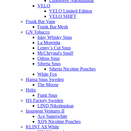
Lundgrens Nikotinpåsar
VELO
VELO Limited Edition
VELO SHIFT
Frunk Bar Vape
Frunk Bar Mesh
GN Tobacco
Islay Whisky Snus
La Morenita
Lenny´s Cut Snus
McChrystal's Snuff
Odens Snus
Siberia Snus
Siberia Nicotine Pouches
White Fox
Hansa Snus Sweden
The Moose
Helix
Fumi Snus
HS Factory Sweden
LIND Nikotinpåsar
Insurgent Ventures II
Ace Superwhite
XQS Nicotine Pouches
KLINT All White