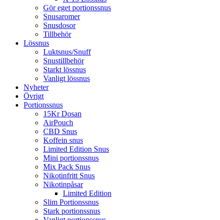
Gör eget portionssnus
Snusaromer
Snusdosor
Tillbehör
Lössnus
Luktsnus/Snuff
Snustillbehör
Starkt lössnus
Vanligt lössnus
Nyheter
Övrigt
Portionssnus
15Kr Dosan
AirPouch
CBD Snus
Koffein snus
Limited Edition Snus
Mini portionssnus
Mix Pack Snus
Nikotinfritt Snus
Nikotinpåsar
Limited Edition
Slim Portionssnus
Stark portionssnus
Vanligt portionssnus