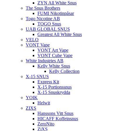
ZYN All White Snus
The Snus Brothers
FUMI Nikotinpåsar
Togo Nicotine AB
TOGO Snus
UAB GLOBAL SNUS
Greatest All White Snus
VELO
VONT Vape
VONT Art Vape
VONT Cube Vape
White Industries AB
Kelly White Snus
Kelly Collection
X-15 SNUS
Express Kit
X-15 Portionssnus
X-15 Snuskrydda
YOIK
Helwit
ZIXS
Hanssons Vitt Snus
HICAFF Koffeinsnus
ZeroNito
ZiXS