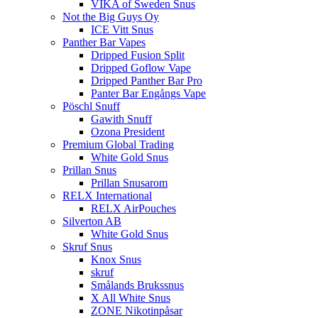
VIKA of Sweden Snus
Not the Big Guys Oy
ICE Vitt Snus
Panther Bar Vapes
Dripped Fusion Split
Dripped Goflow Vape
Dripped Panther Bar Pro
Panter Bar Engångs Vape
Pöschl Snuff
Gawith Snuff
Ozona President
Premium Global Trading
White Gold Snus
Prillan Snus
Prillan Snusarom
RELX International
RELX AirPouches
Silverton AB
White Gold Snus
Skruf Snus
Knox Snus
skruf
Smålands Brukssnus
X All White Snus
ZONE Nikotinpåsar