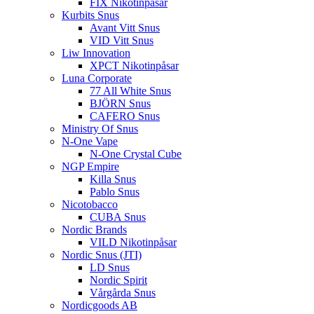
FIX Nikotinpåsar
Kurbits Snus
Avant Vitt Snus
VID Vitt Snus
Liw Innovation
XPCT Nikotinpåsar
Luna Corporate
77 All White Snus
BJÖRN Snus
CAFERO Snus
Ministry Of Snus
N-One Vape
N-One Crystal Cube
NGP Empire
Killa Snus
Pablo Snus
Nicotobacco
CUBA Snus
Nordic Brands
VILD Nikotinpåsar
Nordic Snus (JTI)
LD Snus
Nordic Spirit
Vårgårda Snus
Nordicgoods AB