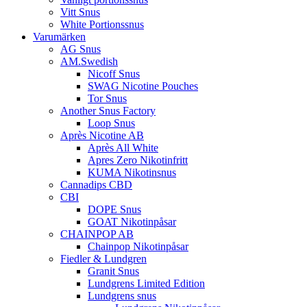
Vitt Snus
White Portionssnus
Varumärken
AG Snus
AM.Swedish
Nicoff Snus
SWAG Nicotine Pouches
Tor Snus
Another Snus Factory
Loop Snus
Après Nicotine AB
Après All White
Apres Zero Nikotinfritt
KUMA Nikotinsnus
Cannadips CBD
CBI
DOPE Snus
GOAT Nikotinpåsar
CHAINPOP AB
Chainpop Nikotinpåsar
Fiedler & Lundgren
Granit Snus
Lundgrens Limited Edition
Lundgrens snus