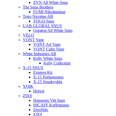
ZYN All White Snus
The Snus Brothers
FUMI Nikotinpåsar
Togo Nicotine AB
TOGO Snus
UAB GLOBAL SNUS
Greatest All White Snus
VELO
VONT Vape
VONT Art Vape
VONT Cube Vape
White Industries AB
Kelly White Snus
Kelly Collection
X-15 SNUS
Express Kit
X-15 Portionssnus
X-15 Snuskrydda
YOIK
Helwit
ZIXS
Hanssons Vitt Snus
HICAFF Koffeinsnus
ZeroNito
ZiXS