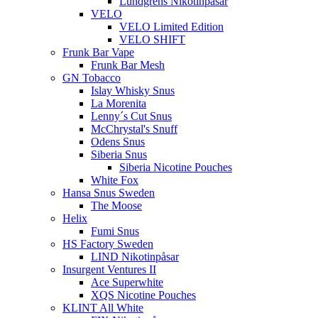
Lundgrens Nikotinpåsar
VELO
VELO Limited Edition
VELO SHIFT
Frunk Bar Vape
Frunk Bar Mesh
GN Tobacco
Islay Whisky Snus
La Morenita
Lenny´s Cut Snus
McChrystal's Snuff
Odens Snus
Siberia Snus
Siberia Nicotine Pouches
White Fox
Hansa Snus Sweden
The Moose
Helix
Fumi Snus
HS Factory Sweden
LIND Nikotinpåsar
Insurgent Ventures II
Ace Superwhite
XQS Nicotine Pouches
KLINT All White