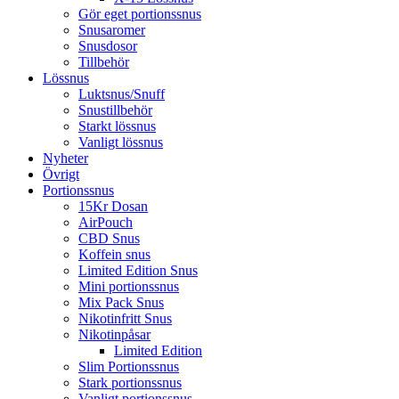
Gör eget portionssnus
Snusaromer
Snusdosor
Tillbehör
Lössnus
Luktsnus/Snuff
Snustillbehör
Starkt lössnus
Vanligt lössnus
Nyheter
Övrigt
Portionssnus
15Kr Dosan
AirPouch
CBD Snus
Koffein snus
Limited Edition Snus
Mini portionssnus
Mix Pack Snus
Nikotinfritt Snus
Nikotinpåsar
Limited Edition
Slim Portionssnus
Stark portionssnus
Vanligt portionssnus