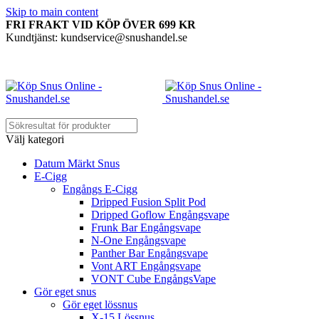
Skip to main content
FRI FRAKT VID KÖP ÖVER 699 KR
Kundtjänst: kundservice@snushandel.se
Välj kategori
Datum Märkt Snus
E-Cigg
Engångs E-Cigg
Dripped Fusion Split Pod
Dripped Goflow Engångsvape
Frunk Bar Engångsvape
N-One Engångsvape
Panther Bar Engångsvape
Vont ART Engångsvape
VONT Cube EngångsVape
Gör eget snus
Gör eget lössnus
X-15 Lössnus