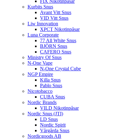
FIX Nikotinpåsar
Kurbits Snus
Avant Vitt Snus
VID Vitt Snus
Liw Innovation
XPCT Nikotinpåsar
Luna Corporate
77 All White Snus
BJÖRN Snus
CAFERO Snus
Ministry Of Snus
N-One Vape
N-One Crystal Cube
NGP Empire
Killa Snus
Pablo Snus
Nicotobacco
CUBA Snus
Nordic Brands
VILD Nikotinpåsar
Nordic Snus (JTI)
LD Snus
Nordic Spirit
Vårgårda Snus
Nordicgoods AB