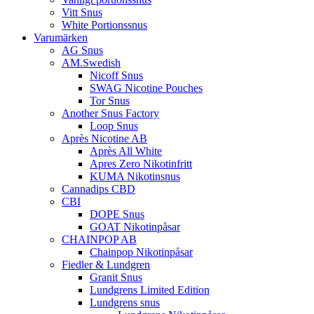
Vitt Snus
White Portionssnus
Varumärken
AG Snus
AM.Swedish
Nicoff Snus
SWAG Nicotine Pouches
Tor Snus
Another Snus Factory
Loop Snus
Après Nicotine AB
Après All White
Apres Zero Nikotinfritt
KUMA Nikotinsnus
Cannadips CBD
CBI
DOPE Snus
GOAT Nikotinpåsar
CHAINPOP AB
Chainpop Nikotinpåsar
Fiedler & Lundgren
Granit Snus
Lundgrens Limited Edition
Lundgrens snus