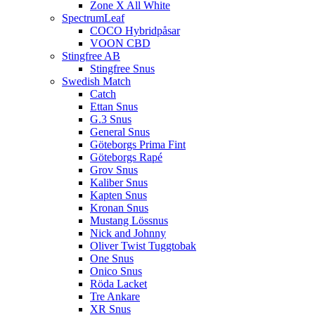
Zone X All White
SpectrumLeaf
COCO Hybridpåsar
VOON CBD
Stingfree AB
Stingfree Snus
Swedish Match
Catch
Ettan Snus
G.3 Snus
General Snus
Göteborgs Prima Fint
Göteborgs Rapé
Grov Snus
Kaliber Snus
Kapten Snus
Kronan Snus
Mustang Lössnus
Nick and Johnny
Oliver Twist Tuggtobak
One Snus
Onico Snus
Röda Lacket
Tre Ankare
XR Snus