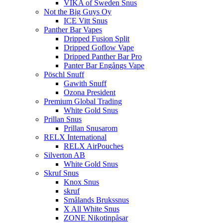
VIKA of Sweden Snus
Not the Big Guys Oy
ICE Vitt Snus
Panther Bar Vapes
Dripped Fusion Split
Dripped Goflow Vape
Dripped Panther Bar Pro
Panter Bar Engångs Vape
Pöschl Snuff
Gawith Snuff
Ozona President
Premium Global Trading
White Gold Snus
Prillan Snus
Prillan Snusarom
RELX International
RELX AirPouches
Silverton AB
White Gold Snus
Skruf Snus
Knox Snus
skruf
Smålands Brukssnus
X All White Snus
ZONE Nikotinpåsar